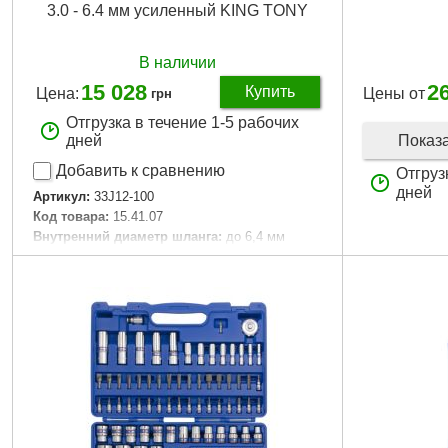
3.0 - 6.4 мм усиленный KING TONY
В наличии
15 028
2
Купить
Цена:
Цены от
грн
Отгрузка в течение 1-5 рабочих
Показ
дней
Добавить к сравнению
Отгруз
дней
Артикул:
33J12-100
Код товара:
15.41.07
Внутренний диаметр шланга:
до 6,4 мм
Гарантия, мес.:
6
Габариты упаковки:
370x220x95 мм
Вес брутто:
2,670 г
Подробнее...