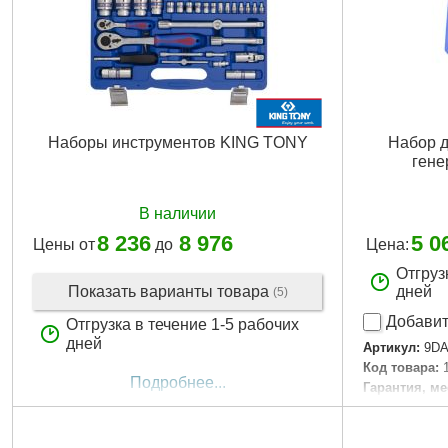
Наборы инструментов KING TONY
Набор д
гене
В наличии
8 236
8 976
5 0
Цены от
до
Цена:
Отгруз
Показать варианты товара
дней
(5)
Добавит
Отгрузка в течение 1-5 рабочих
дней
Артикул:
9DA
Код товара:
Подробнее...
Гарантия, ме
Количество:
Габариты уп
Вес брутто:
2