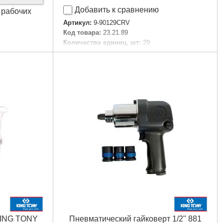
Добавить к сравнению
5 рабочих
Артикул:
9-90129CRV
Код товара:
23.21.89
Количество единиц, шт:
29
Количество инструментов в наборе:
29 шт
Комплектация:
шестигранники, отвертки под
биты, губцевой инструмент, пассатижи
Тип набора:
универсальный
Упаковка:
ложемент
Подробнее...
KING TONY
Пневматический гайковерт 1/2" 881