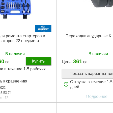
ля ремонта стартеров и
Переходники ударные K
раторов 22 предмета
В наличии
В наличии
60
361
Купить
Цена:
грн
грн
ка в течение 1-5 рабочих
Показать варианты то
ь к сравнению
Отгрузка в течение 1-
дней
022
15.53.74
Подробнее...
с.:
12
22 пр.
аковки:
370x270x60 мм
,650 г