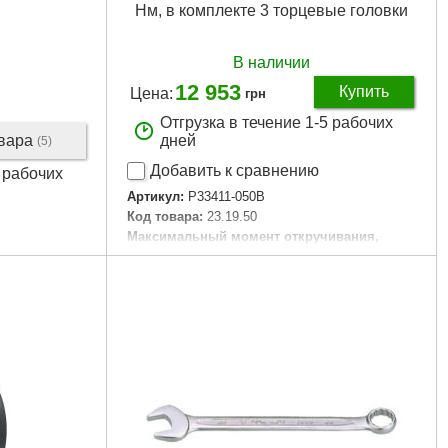
Нм, в комплекте 3 торцевые головки
В наличии
12 953
Купить
Цена:
грн
Отгрузка в течение 1-5 рабочих
овара
дней
(5)
Добавить к сравнению
5 рабочих
Артикул:
P33411-050B
Код товара:
23.19.50
Максимальный момент откручивания,
Нм:
881
Гарантия, мес.:
6
Тип хвостовика / посадки:
1/2"
Максимальный момент затяжки, Нм:
881
Габариты упаковки:
220x220x75 мм
Вес брутто:
3,460 г
Подробнее...