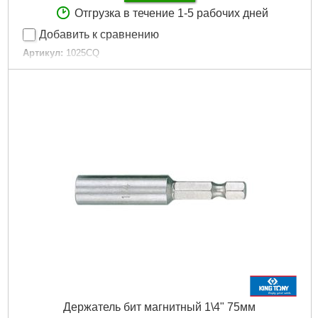
Отгрузка в течение 1-5 рабочих дней
Добавить к сравнению
Артикул:
1025CQ
Код товара:
15.45.39
Гарантия, мес.:
12
Количество бит:
24 ед.
Материал рукоятки:
Двухкомпонентная
Тип хвостовика / посадки:
1/4"
Тип отвертки:
Стандартная
Габариты упаковки:
280x70x40 мм
Вес брутто:
324 г
Подробнее...
Держатель бит магнитный 1\4" 75мм