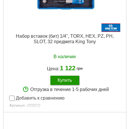
Набор вставок (бит) 1/4", TORX, HEX, PZ, PH,
SLOT, 32 предмета King Tony
В наличии
1 122
Цена:
грн
Купить
Отгрузка в течение 1-5 рабочих дней
Добавить к сравнению
Артикул:
1032CQ
Код товара:
15.49.99
Количество:
32 ед.
Тип хвостовика / посадки:
1/4"
Тип наконечника:
Крестовой (Pozidriv/PZ)