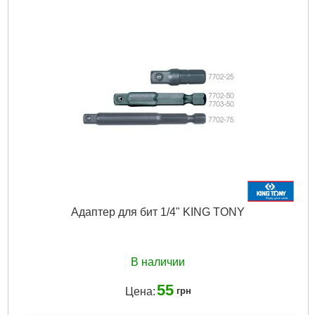
Сплав:
CR-V
Количество в упаковке, шт:
2
Тип хвостовика / посадки:
1/4" Hex
Назначение:
Ударное
Тип наконечника:
Крестовой (Phillips/PH)
Размер наконечника:
PH3
Габариты упаковки:
204x55x8 мм
Вес брутто:
75 г
Подробнее...
Адаптер для бит 1/4" KING TONY
В наличии
55
Цена:
грн