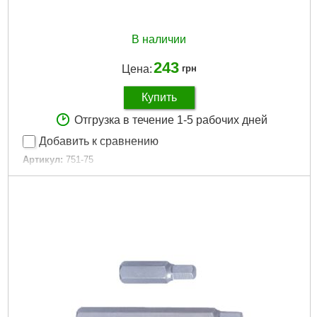
В наличии
243
Цена:
грн
Купить
Отгрузка в течение 1-5 рабочих дней
Добавить к сравнению
Артикул:
751-75
Код товара:
15.56.75
Длина общая, мм:
75
Количество в упаковке, шт:
1
Тип хвостовика / посадки:
1/4" Hex
Назначение:
Стандартное
Тип наконечника:
Шестигранный (HEX)
Размер наконечника:
1/4" Hex
Габариты упаковки:
75x12x12 мм
Вес брутто:
40 г
Подробнее...