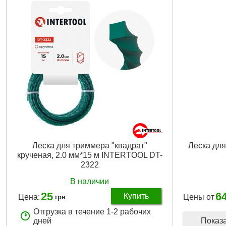
Габариты упаковки:
100x100x30 мм
Вес брутто:
85 г
Подробнее...
Леска для триммера "квадрат"
Леска дл
крученая, 2.0 мм*15 м INTERTOOL DT-
2322
В наличии
25
6
Купить
Цена:
Цены от
грн
Отгрузка в течение 1-2 рабочих
Показ
дней