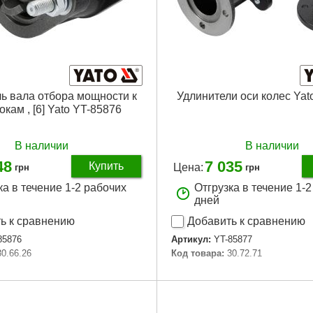
ь вала отбора мощности к
Удлинители оси колес Yat
кам , [6] Yato YT-85876
В наличии
В наличии
48
7 035
Купить
Цена:
грн
грн
ка в течение 1-2 рабочих
Отгрузка в течение 1-
дней
ь к сравнению
Добавить к сравнению
85876
Артикул:
YT-85877
30.66.26
Код товара:
30.72.71
Подробнее...
Подробнее...