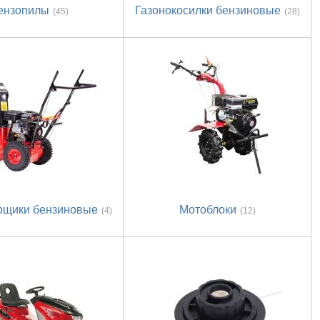
ензопилы
Газонокосилки бензиновые
(45)
(28)
рщики бензиновые
Мотоблоки
(4)
(12)