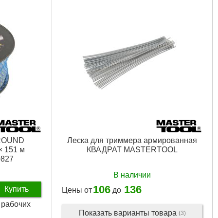
 ROUND
Леска для триммера армированная
 151 м
КВАДРАТ MASTERTOOL
827
В наличии
106
136
Купить
Цены от
до
2 рабочих
Показать варианты товара
(3)