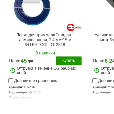
Леска для триммера "квадрат"
Удлинител
армированная, 2.4 мм*15 м
мотобло
INTERTOOL DT-2318
В наличии
45
6 2
Купить
Цена:
Цена:
грн
Отгрузка в течение 1-2 рабочих
Отгруз
дней
дней
Добавить к сравнению
Добавит
Артикул:
DT-2318
Артикул:
YT-
Код товара:
29.21.46
Код товара:
Форма:
квадрат
Диаметр:
2,4 мм
Дли­на:
15 м
Материал:
нейлон