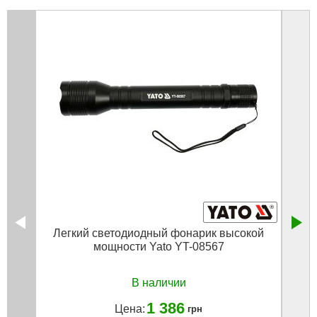
Легкий светодиодный фонарик высокой
Жиле
мощности Yato YT-08567
В наличии
1 386
Цена:
грн