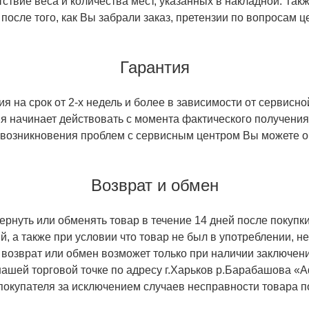
ствие веса и количества мест, указанных в накладной. Так
 после того, как Вы забрали заказ, претензии по вопросам ц
Гарантия
 на срок от 2-х недель и более в зависимости от сервисно
тия начинает действовать с момента фактического получен
 возникновения проблем с сервисным центром Вы можете об
Возврат и обмен
ернуть или обменять товар в течение 14 дней после покупки
й, а также при условии что товар не был в употреблении, 
 возврат или обмен возможет только при наличии заключени
ашей торговой точке по адресу г.Харьков р.Барабашова «
 покупателя за исключением случаев несправности товара п