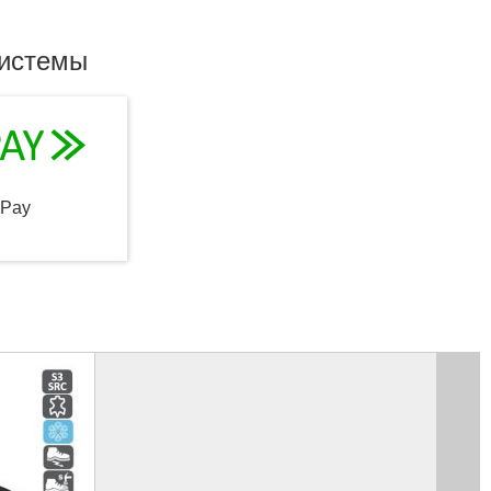
системы
qPay