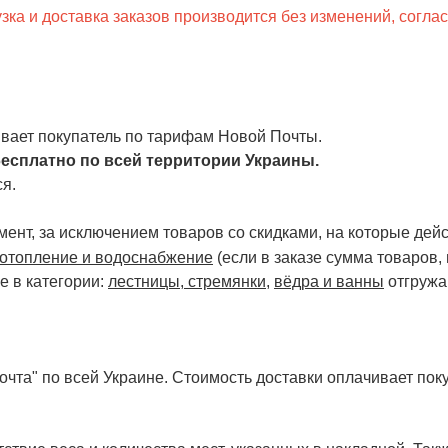
ка и доставка заказов производится без изменений, согла
чивает покупатель по тарифам Новой Почты.
есплатно по всей территории Украины.
я.
ент, за исключением товаров со скидками, на которые дейст
отопление и водоснабжение
(если в заказе сумма товаров,
е в категории:
лестницы, стремянки
,
вёдра и ванны
отгружа
чта" по всей Украине. Стоимость доставки оплачивает поку