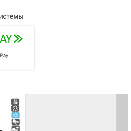
системы
qPay