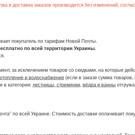
ка и доставка заказов производится без изменений, согла
чивает покупатель по тарифам Новой Почты.
есплатно по всей территории Украины.
я.
ент, за исключением товаров со скидками, на которые дейст
отопление и водоснабжение
(если в заказе сумма товаров,
е в категории:
лестницы, стремянки
,
вёдра и ванны
отгружа
чта" по всей Украине. Стоимость доставки оплачивает поку