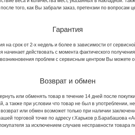
ствие веса и количества мест, указанных в накладной. Так
 после того, как Вы забрали заказ, претензии по вопросам ц
Гарантия
 на срок от 2-х недель и более в зависимости от сервисно
тия начинает действовать с момента фактического получен
 возникновения проблем с сервисным центром Вы можете об
Возврат и обмен
ернуть или обменять товар в течение 14 дней после покупки
й, а также при условии что товар не был в употреблении, 
 возврат или обмен возможет только при наличии заключени
ашей торговой точке по адресу г.Харьков р.Барабашова «
 покупателя за исключением случаев несправности товара п