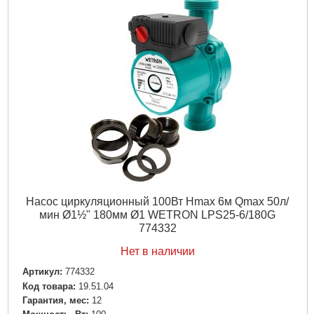
Габариты упаковки:
230x150x100 мм
Вес брутто:
1,250 г
Подробнее...
Насос циркуляционный 100Вт Hmax 6м Qmax 50л/
мин Ø1½" 180мм Ø1 WETRON LPS25-6/180G
774332
Нет в наличии
Артикул:
774332
Код товара:
19.51.04
Гарантия, мес:
12