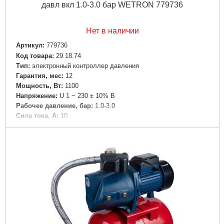
давл вкл 1.0-3.0 бар WETRON 779736
Нет в наличии
Артикул:
779736
Код товара:
29.18.74
Tип:
электронный контроллер давления
Гарантия, мес:
12
Мощность, Вт:
1100
Напряжение:
U 1 ~ 230 ± 10% В
Рабочее давление, бар:
1.0-3.0
Сила тока, А:
10
Резьбовое соединение, " (дюйм):
1×1
Вес брутто (единицы), кг:
0.5
Вес нетто (единицы), кг:
0.47
Длина упаковки, мм:
200
Ширина упаковки, мм:
100
Высота упаковки, мм:
110
Габариты упаковки:
200x101x110 мм
Вес брутто:
594 г
Подробнее...