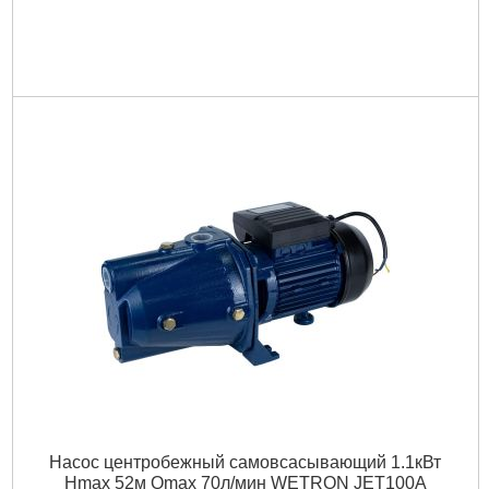
Насос центробежный самовсасывающий 1.1кВт
Hmax 52м Qmax 70л/мин WETRON JET100A