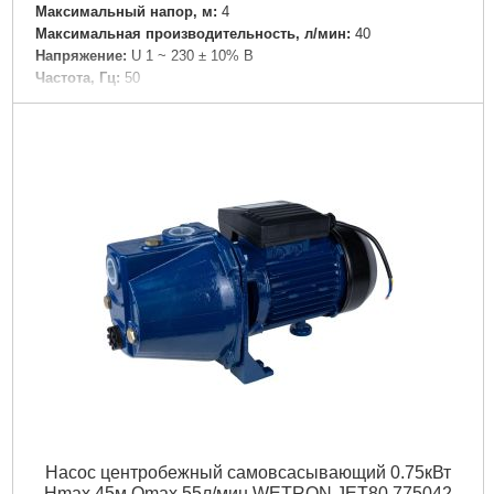
Максимальный напор, м:
4
Максимальная производительность, л/мин:
40
Напряжение:
U 1 ~ 230 ± 10% В
Частота, Гц:
50
Вал двигателя:
Керамика
Рабочее колесо:
Технополимер
Обмотка статора двигателя:
Медь
Класс изоляции:
Н
Класс защиты:
IP44
Диаметр патрубка переходника, " (дюйм):
1
Диаметр всасывающего патрубка DN1, (мм):
1 ½
Материал корпуса:
Чугун с антикоррозийной обработкой
Диаметр твердых частиц во взвешенном состоянии,
мм:
0.2
Вес брутто (единицы), кг:
2.95
Длина упаковки, мм:
200
Ширина упаковки, мм:
140
Высота упаковки, мм:
150
Габариты упаковки:
195x135x115 мм
Вес брутто:
2,490 г
Насос центробежный самовсасывающий 0.75кВт
Подробнее...
Hmax 45м Qmax 55л/мин WETRON JET80 775042