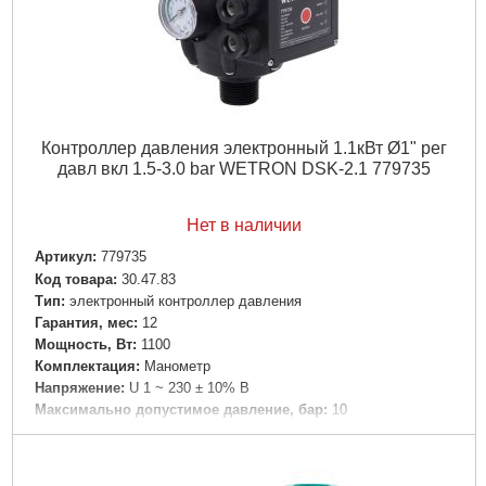
Длина упаковки, мм:
200
Ширина упаковки, мм:
140
Высота упаковки, мм:
150
Габариты упаковки:
200x140x130 мм
Вес брутто:
2,365 г
Контроллер давления электронный 1.1кВт Ø1" рег
Подробнее...
давл вкл 1.5-3.0 bar WETRON DSK-2.1 779735
Нет в наличии
Артикул:
779735
Код товара:
30.47.83
Tип:
электронный контроллер давления
Гарантия, мес:
12
Мощность, Вт:
1100
Комплектация:
Манометр
Напряжение:
U 1 ~ 230 ± 10% В
Максимально допустимое давление, бар:
10
Диаметр, мм:
Патрубок - 1"×1"
Особенности:
Плавная регулировка
Вес брутто (единицы), кг:
1.233