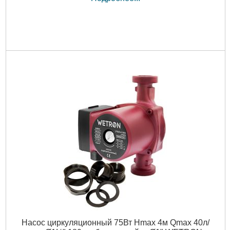
Насос циркуляционный 75Вт Hmax 4м Qmax 40л/