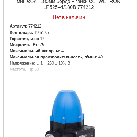
мин Ø1½" 180мм бордо + гайки Ø1" WETRON
LР525–4/180В 774212
Нет в наличии
Артикул:
774212
Код товара:
19.51.07
Гарантия, мес:
12
Мощность, Вт:
75
Максимальный напор, м:
4
Максимальная производительность, л/мин:
40
Напряжение:
U 1 ~ 230 ± 10% В
Частота, Гц:
50
Вал двигателя:
Керамика
Рабочее колесо:
Технополимер
Обмотка статора двигателя:
Медь
Класс изоляции:
Н
Класс защиты:
IP44
Диаметр патрубка переходника, " (дюйм):
1
Диаметр всасывающего патрубка DN1, (мм):
1½"
Материал корпуса:
Чугун с антикоррозийной обработкой
Диаметр твердых частиц во взвешенном состоянии,
мм:
0.2
Вес брутто (единицы), кг:
2.888