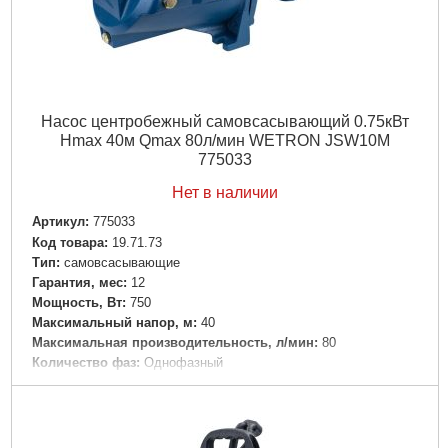
Насос центробежный самовсасывающий 0.75кВт
Hmax 40м Qmax 80л/мин WETRON JSW10M
775033
Нет в наличии
Артикул:
775033
Код товара:
19.71.73
Tип:
самовсасывающие
Гарантия, мес:
12
Мощность, Вт:
750
Максимальный напор, м:
40
Максимальная производительность, л/мин:
80
Количество фаз:
Однофазный
Напряжение:
U 1 ~ 230 ± 10% В
Частота, Гц:
50
Рабочее колесо:
Технополимер
Класс изоляции:
F