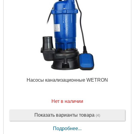
Класс изоляции:
B
Класс защиты:
IР44
Перекачиваемая жидкость:
Чистая вода
Диаметр всасывающего патрубка DN1, " (дюйм):
1
Диаметр напорного патрубка DN2, " (дюйм):
1
Максимально допустимое давление, бар:
5
Материал корпуса:
Чугун
Максимальное количество оборотов, об/мин:
2900
Максимальная температура перекачиваемой жидкости,
°C:
40
Максимальная высота всасывания, м:
8
Вес брутто (единицы), кг:
12.7
Габариты упаковки:
320x210x170 мм
Насосы канализационные WETRON
Вес брутто:
12,700 г
Подробнее...
Нет в наличии
Показать варианты товара
(4)
Подробнее...