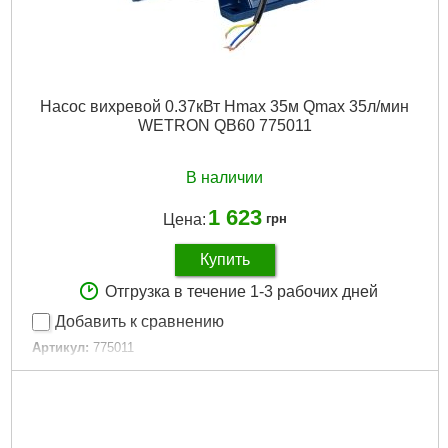
Насос вихревой 0.37кВт Hmax 35м Qmax 35л/мин
WETRON QB60 775011
В наличии
1 623
Цена:
грн
Купить
Отгрузка в течение 1-3 рабочих дней
Добавить к сравнению
Артикул:
775011
Код товара:
19.71.60
Tип:
вихревые
Гарантия, мес:
12
Мощность, Вт:
370
Максимальный напор, м:
35