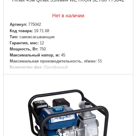
Нет в наличии
Артикул:
775042
Код товара:
19.71.68
Tип:
самовсасывающие
Гарантия, мес:
12
Мощность, Вт:
750
Максимальный напор, м:
45
Максимальная производительность, л/мин:
55
Количество фаз:
Однофазный
Напряжение:
U 1 ~ 230 ± 10% В
Номинальная сила тока, I(А):
2.0
Частота, Гц:
50
Вал двигателя:
Нержавеющая сталь AISI304
Рабочее колесо:
Износостойкий технополимер
Класс защиты:
IP44
Перекачиваемая жидкость:
Чистая вода
Диаметр всасывающего патрубка DN1, " (дюйм):
1
Диаметр напорного патрубка DN2, " (дюйм):
1
Максимально допустимое давление, бар:
8
Материал корпуса:
Чугун