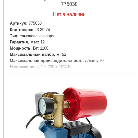
775038
Нет в наличии
Артикул:
775038
Код товара:
23.39.74
Tип:
самовсасывающие
Гарантия, мес:
12
Мощность, Вт:
1100
Максимальный напор, м:
52
Максимальная производительность, л/мин:
70
Напряжение:
U 1 ~ 230 ± 10% В
Номинальная сила тока, I(А):
3.5
Частота, Гц:
50
Вал двигателя:
Нержавеющая сталь AISI304
Рабочее колесо:
Износостойкий технополимер
Класс защиты:
IP44
Перекачиваемая жидкость:
Чистая вода
Диаметр всасывающего патрубка DN1, " (дюйм):
1
Диаметр напорного патрубка DN2, " (дюйм):
1
Максимальное давление, бар:
8
Материал корпуса:
Чугун
Максимальная температура перекачиваемой жидкости,