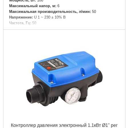
Мощность, Вт:
100
Максимальный напор, м:
6
Максимальная производительность, л/мин:
50
Напряжение:
U 1 ~ 230 ± 10% В
Частота, Гц:
50
Вал двигателя:
Керамика
Рабочее колесо:
Технополимер
Обмотка статора двигателя:
Медь
Класс изоляции:
Н
Класс защиты:
IP44
Диаметр патрубка переходника, " (дюйм):
1
Диаметр всасывающего патрубка DN1, (мм):
1 ½"
Материал корпуса:
Чугун с антикоррозийной обработкой
Диаметр твердых частиц во взвешенном состоянии,
мм:
0.2
Вес брутто (единицы), кг:
3.025
Длина упаковки, мм:
200
Ширина упаковки, мм:
140
Высота упаковки, мм:
150
Габариты упаковки:
200x100x130 мм
Вес брутто:
2,700 г
Контроллер давления электронный 1.1кВт Ø1" рег
Подробнее...