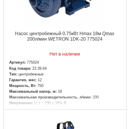
Насос центробежный 0.75кВт Hmax 18м Qmax
200л/мин WETRON 1DK-20 775024
Нет в наличии
Артикул:
775024
Код товара:
23.39.64
Tип:
центробежные
Гарантия, мес:
12
Мощность, Вт:
750
Максимальный напор, м:
18
Максимальная производительность, л/мин:
200
Напряжение:
U 1 ~ 230 ± 10% В
Номинальная сила тока, I(А):
2.8
Частота, Гц:
50
Вал двигателя:
Нержавеющая сталь AISI 304
Рабочее колесо:
Износостойкий технополимер