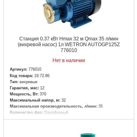
°C:
+40
Максимальная высота всасывания, м:
8
Вес брутто (единицы), кг:
13.4
Габариты упаковки:
480x210x210 мм
Вес брутто:
12,600 г
Станция 0.37 кВт Hmax 32 м Qmax 35 л/мин
Подробнее...
(вихревой насос) 1л WETRON AUTOGP125Z
776010
Нет в наличии
Артикул:
776010
Код товара:
19.72.86
Tип:
вихревые
Гарантия, мес:
12
Мощность, Вт:
370
Максимальный напор, м:
32
Максимальная производительность, л/мин:
35
Количество фаз:
Однофазный
Напряжение:
U 1 ~ 230 ± 10% В
Номинальная сила тока, I(А):
1.2
Частота, Гц:
50
Рабочее колесо:
Латунь