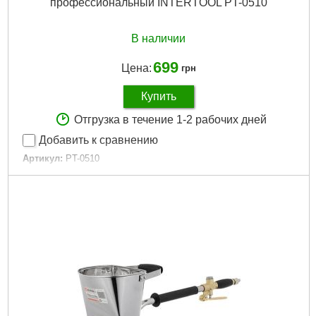
профессиональный INTERTOOL PT-0510
В наличии
699
Цена:
грн
Купить
Отгрузка в течение 1-2 рабочих дней
Добавить к сравнению
Артикул:
PT-0510
Код товара:
10.02.54
Tип:
пистолет для подкачки колес профессиональный
Диаметр шланга:
6-8 мм
Максимальное давление:
10-12 бар
Расход воздуха:
85-200 л/мин
Гарантия:
3 года
Габариты упаковки:
300x145x60 мм
Вес брутто:
610 г
Подробнее...