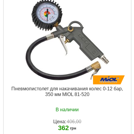
Длина резинового шланга для подкачки с
наконечником:
440 мм
Единицы измерений показанные на манометре:
bar и psi
Диаметр для подсоединения:
1/4"
Габариты упаковки:
310x135x95 мм
Вес брутто:
339 г
Подробнее...
Пневмопистолет для накачивания колес 0-12 бар,
350 мм MIOL 81-520
В наличии
Цена:
406,00
362
грн