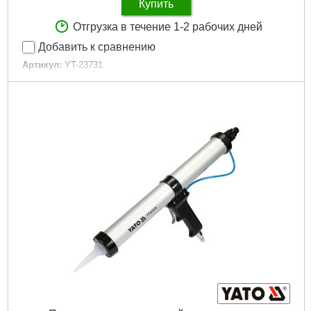
Купить
Отгрузка в течение 1-2 рабочих дней
Добавить к сравнению
Артикул:
YT-23731
Код товара:
16.04.52
Длина сопла:
110 мм
Разъем:
4''
Материал:
латунь
Максимальное давление:
8 бар
Габариты упаковки:
310x145x40 мм
Вес брутто:
183 г
Подробнее...