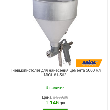
Расход воздуха:
400 л/мин
Рабочее давление:
5-6 атм
Габариты упаковки:
450x200x200 мм
Вес брутто:
2,233 г
Подробнее...
Пневмопистолет для нанесения цемента 5000 мл
MIOL 81-562
В наличии
Цена:
1 589,00
1 146
грн