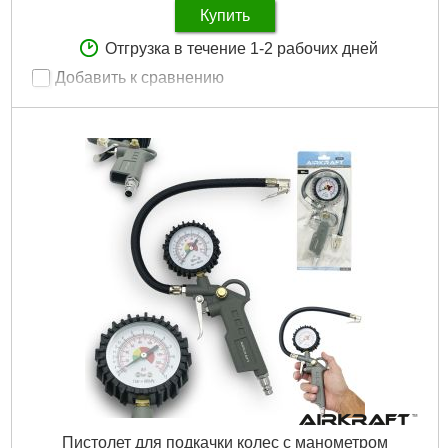
Купить
Отгрузка в течение 1-2 рабочих дней
Добавить к сравнению
Артикул:
81-650
Код товара:
10.44.13
Длина трубки:
150 мм
Длина шланга:
300 мм
Объем емкости:
400 мл
Расход воздуха:
115 л/мин
Рабочее давление:
6 бар
Габариты упаковки:
390x170x70 мм
Вес брутто:
1,700 г
Подробнее...
Пистолет для подкачки колес с манометром