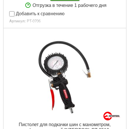
Отгрузка в течение 1 рабочего дня
Добавить к сравнению
Артикул:
PT-0706
Код товара:
10.71.53
Расход воздуха:
320-420 л/мин
Диаметр форсунки:
6 мм
Рабочее давление:
до 8 атм
Тип подачи:
через шланг 3/4"
Гарантия:
12 мес.
Tип:
пистолет пескоструйный
Габариты упаковки:
250x195x110 мм
Вес брутто:
1,344 г
Подробнее...
Пистолет для подкачки шин с манометром,