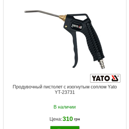
Страна-производитель товара:
Польша
Габариты упаковки:
270x180x20 мм
Вес брутто:
200 г
Подробнее...
Продувочный пистолет с изогнутым соплом Yato
YT-23731
В наличии
310
Цена:
грн