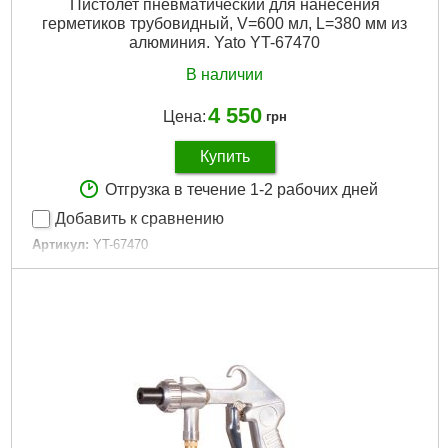
Пистолет пневматический для нанесения
герметиков трубовидный, V=600 мл, L=380 мм из
алюминия. Yato YT-67470
В наличии
4 550
Цена:
грн
Купить
Отгрузка в течение 1-2 рабочих дней
Добавить к сравнению
Артикул:
YT-67470
Код товара:
26.38.89
Габариты упаковки:
530x260x80 мм
Вес брутто:
1,286 г
Подробнее...