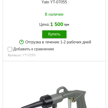
Yato YT-07055
В наличии
1 500
Цена:
грн
Купить
Отгрузка в течение 1-2 рабочих дней
Добавить к сравнению
Артикул:
YT-07055
Код товара:
15.88.13
Емкость тубуса:
400 см³
Номинальное давление:
0,2 МПа
Максимальное давление:
0,8 МПа
Габариты упаковки:
415x170x60 мм
Вес брутто:
1,646 г
Подробнее...