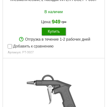
В наличии
949
Цена:
грн
Купить
Отгрузка в течение 1-2 рабочих дней
Добавить к сравнению
Артикул:
PT-0607
Код товара:
10.02.59
Гарантия:
12 мес.
Диаметр шланга:
6-8 мм
Tип:
пистолет для выдавливания смазки
Рабочее давление:
до 8 атм
Габариты упаковки:
400x170x70 мм
Вес брутто:
1,700 г
Подробнее...