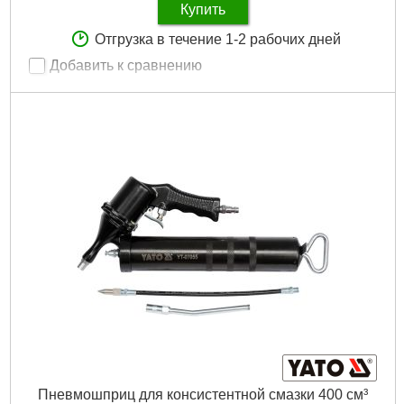
Купить
Отгрузка в течение 1-2 рабочих дней
Добавить к сравнению
Артикул:
81-562
Код товара:
10.44.11
Диаметр сопла:
4.5, 6, 8 мм
Объем бака:
5000 мл
Габариты упаковки:
265x265x265 мм
Вес брутто:
1,475 г
Подробнее...
Пневмошприц для консистентной смазки 400 см³