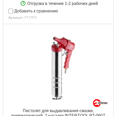
Отгрузка в течение 1-2 рабочих дней
Добавить к сравнению
Артикул:
YT-2373
Код товара:
16.04.51
Размер сопла:
1/4"
Максимальное рабочее давление:
0,8 МПа
Вес устройства:
0,16 кг
Габариты упаковки:
280x145x25 мм
Вес брутто:
205 г
Подробнее...
Пистолет для выдавливания смазки,
пневматический, 2 насадки INTERTOOL PT-0607