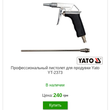
Диаметр шланга:
6-8 мм
Габариты упаковки:
190x130x20 мм
Вес брутто:
210 г
Подробнее...
Профессиональный пистолет для продувки Yato
YT-2373
В наличии
240
Цена:
грн
Купить