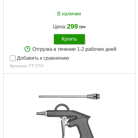
В наличии
299
Цена:
грн
Купить
Отгрузка в течение 1-2 рабочих дней
Добавить к сравнению
Артикул:
PT-0704
Код товара:
10.02.62
Гарантия:
12 мес.
Диаметр шланга:
6-8 мм
Объем бачка:
700 мл
Рабочее давление:
до 10 атм
Tип:
пистолет для распыления жидкостей
Габариты упаковки:
400x180x100 мм
Вес брутто:
500 г
Подробнее...