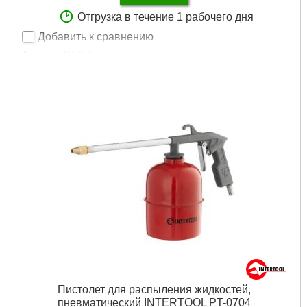
Отгрузка в течение 1 рабочего дня
Добавить к сравнению
Артикул:
PT-0705
Код товара:
10.02.63
Tип:
пистолет пескоструйный
Расход воздуха:
400 л/мин
Диаметр форсунки:
6 мм
Объем бачка:
1000 мл
Тип подачи:
гравитационный
Рабочее давление:
до 8 атм
Гарантия:
12 мес.
Габариты упаковки:
230x200x120 мм
Вес брутто:
650 г
Подробнее...
Пистолет для распыления жидкостей,
пневматический INTERTOOL PT-0704