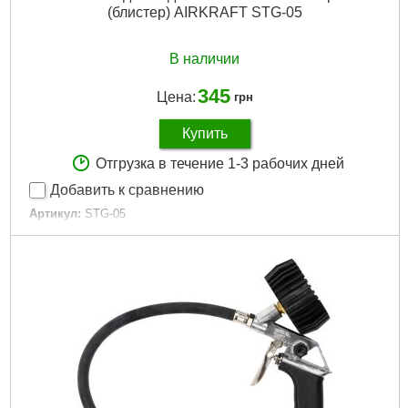
(блистер) AIRKRAFT STG-05
В наличии
345
Цена:
грн
Купить
Отгрузка в течение 1-3 рабочих дней
Добавить к сравнению
Артикул:
STG-05
Код товара:
15.12.54
Диапазон работы:
0-12атм.
Габариты упаковки:
325x152x50 мм
Вес брутто:
353 г
Подробнее...