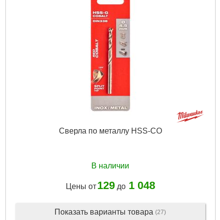
Назначение:
Ударное
Габариты упаковки:
260x220x40 мм
Вес брутто:
570 г
Подробнее...
Сверла по металлу HSS-CO
В наличии
129
1 048
Цены от
до
Показать варианты товара
(27)