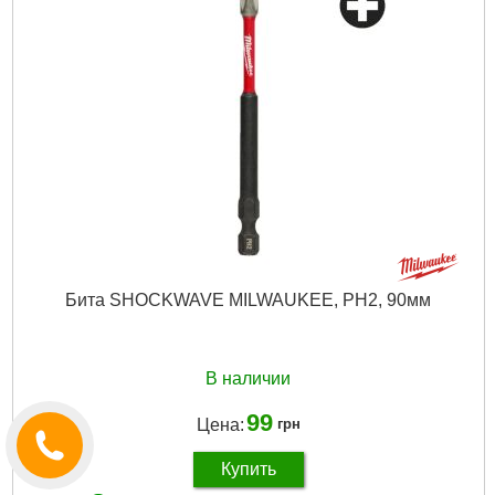
Количество в упаковке, шт:
1
Тип хвостовика / посадки:
1/4" Hex
Назначение:
Ударное
Тип наконечника:
Крестовой (Pozidriv/PZ)
Размер наконечника:
PZ1
Габариты упаковки:
98x47x5 мм
Вес брутто:
13 г
Подробнее...
Бита SHOCKWAVE MILWAUKEE, PH2, 90мм
В наличии
99
Цена:
грн
Купить