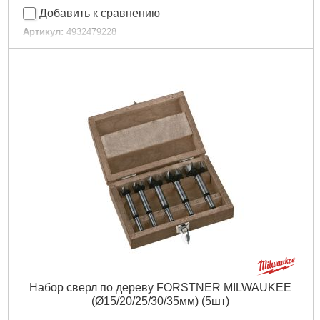
Добавить к сравнению
Артикул:
4932479228
Код товара:
26.63.28
Технология:
SHOCKWAVE
Количество в упаковке, шт:
3
Тип хвостовика / посадки:
1/4" Hex
Назначение:
Ударное
Габариты упаковки:
98x72x15 мм
Вес брутто:
72 г
Подробнее...
Набор сверл по дереву FORSTNER MILWAUKEE
(Ø15/20/25/30/35мм) (5шт)