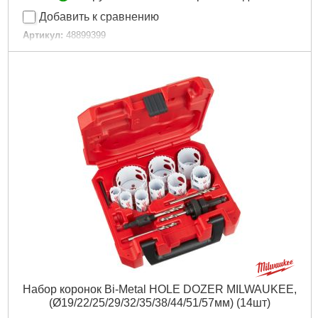
Добавить к сравнению
Артикул:
48899399
Код товара:
27.20.72
Гарантия, мес.:
36
Габариты упаковки:
265x250x60 мм
Вес брутто:
605 г
Подробнее...
Набор коронок Bi-Metal HOLE DOZER MILWAUKEE,
(Ø19/22/25/29/32/35/38/44/51/57мм) (14шт)