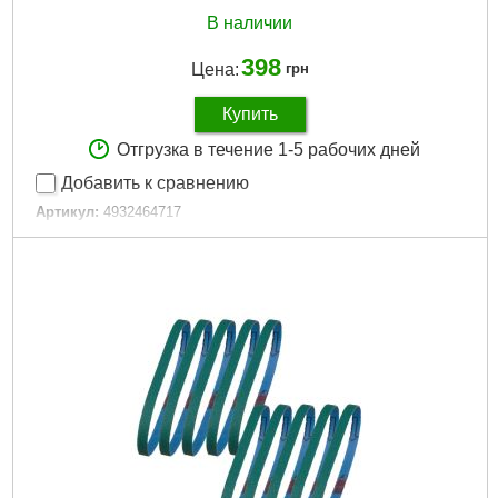
В наличии
398
Цена:
грн
Купить
Отгрузка в течение 1-5 рабочих дней
Добавить к сравнению
Артикул:
4932464717
Код товара:
27.13.90
Кол-во единиц:
5
Толщина реза, мм:
1,0
Диаметр посадки, мм:
10,0
Количество в упаковке, шт:
5
Диаметр, мм:
76,0
Габариты упаковки:
115x80x10 мм
Вес брутто:
74 г
Подробнее...