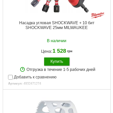
Насадка угловая SHOCKWAVE + 10 бит
SHOCKWAVE 25мм MILWAUKEE
В наличии
1 528
Цена:
грн
Купить
Отгрузка в течение 1-5 рабочих дней
Добавить к сравнению
Артикул:
4932471274
Код товара:
26.72.05
Технология:
SHOCKWAVE
Тип хвостовика / посадки:
1/4" Hex
Назначение:
Ударное
Габариты упаковки:
207x121x38 мм