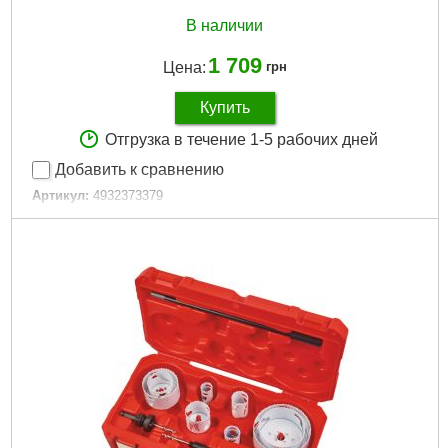
В наличии
1 709
Цена:
грн
Купить
Отгрузка в течение 1-5 рабочих дней
Добавить к сравнению
Артикул:
4932373379
Код товара:
27.19.33
Технология:
FORSTNER
Количество в упаковке, шт:
5
Тип хвостовика / посадки:
Цилиндричексий 9,5мм
Габариты упаковки:
180x135x50 мм
Вес брутто:
650 г
Подробнее...