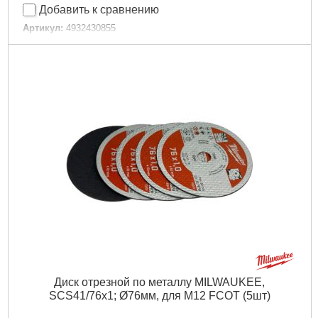
Добавить к сравнению
Артикул:
4932430855
Код товара:
27.18.09
Длина общая, мм:
50
Тип хвостовика:
1/4" Hex
Технология:
SHOCKWAVE
Количество в упаковке, шт:
10
Тип хвостовика / посадки:
1/4" Hex
Назначение:
Ударное
Тип наконечника:
Крестовой (Phillips/PH)
Размер наконечника:
PH2
Габариты упаковки:
67x50x25 мм
Вес брутто:
98 г
Подробнее...
Диск отрезной по металлу MILWAUKEE,
SCS41/76х1; Ø76мм, для M12 FCOT (5шт)