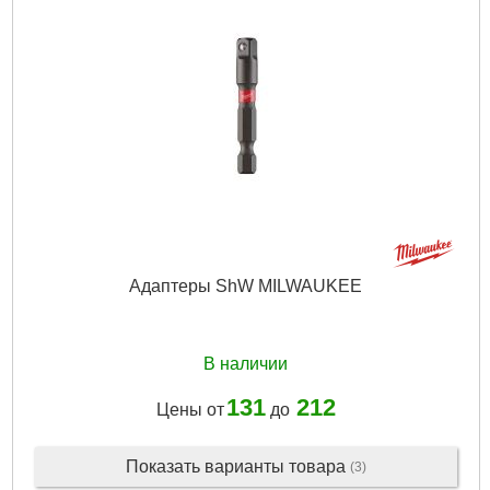
Длина рабочая, мм:
260
Количество кромок, шт:
2
Технология:
M2
Количество в упаковке, шт:
1
Тип хвостовика / посадки:
SDS-PLUS
Диаметр, мм:
5,5
Габариты упаковки:
375x36x12 мм
Вес брутто:
61 г
Подробнее...
Адаптеры ShW MILWAUKEE
В наличии
131
212
Цены от
до
Показать варианты товара
(3)