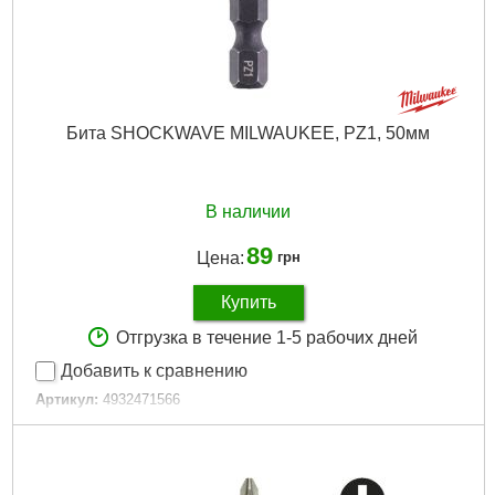
Бита SHOCKWAVE MILWAUKEE, PZ1, 50мм
В наличии
89
Цена:
грн
Купить
Отгрузка в течение 1-5 рабочих дней
Добавить к сравнению
Артикул:
4932471566
Код товара:
27.18.16
Длина общая, мм:
50
Тип хвостовика:
1/4" Hex
Технология:
SHOCKWAVE