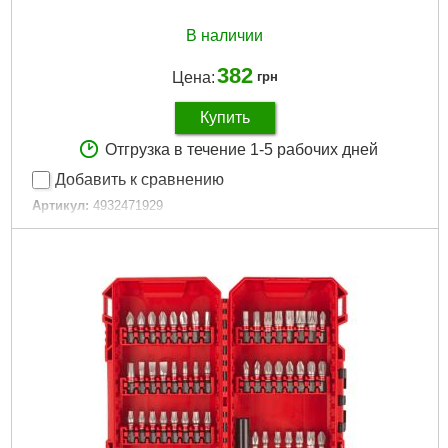
В наличии
382
Цена:
грн
Купить
Отгрузка в течение 1-5 рабочих дней
Добавить к сравнению
Артикул:
4932471929
Код товара:
27.16.50
Длина общая, мм:
150
Тип хвостовика:
1/4" Hex
Технология:
SHOCKWAVE
Количество в упаковке, шт:
1
Тип хвостовика / посадки:
1/4" Hex
Назначение:
Ударное
Тип наконечника:
Крестовой (Pozidriv/PZ)
Размер наконечника:
PZ3
Габариты упаковки:
197x43x6 мм
Вес брутто:
37 г