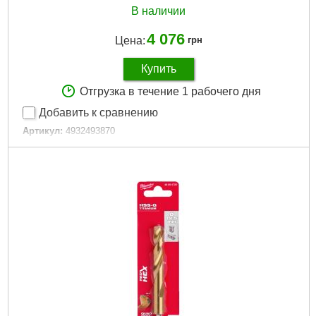
В наличии
4 076
Цена:
грн
Купить
Отгрузка в течение 1 рабочего дня
Добавить к сравнению
Артикул:
4932493870
Код товара:
29.18.69
Технология:
THUNDERWEB
Сплав:
HSS-G
Количество единиц, шт:
25
Тип хвостовика / посадки:
Цилиндрический
Габариты упаковки:
320x265x45 мм
Вес брутто:
1,380 г
Подробнее...