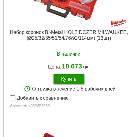
Набор коронок Bi-Metal HOLE DOZER MILWAUKEE,
(Ø25/32/35/51/54/76/92/114мм) (13шт)
В наличии
10 673
Цена:
грн
Купить
Отгрузка в течение 1-5 рабочих дней
Добавить к сравнению
Артикул:
4932451658
Код товара:
27.17.75
Кол-во единиц:
11
Технология:
HOLE DOZER
Количество в упаковке, шт:
13
Габариты упаковки:
400x235x115 мм