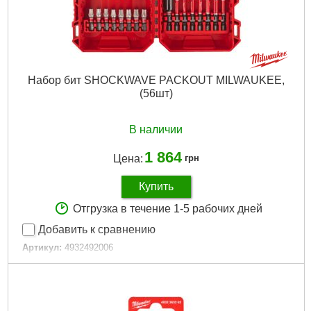
Подробнее...
Набор бит SHOCKWAVE PACKOUT MILWAUKEE,
(56шт)
В наличии
1 864
Цена:
грн
Купить
Отгрузка в течение 1-5 рабочих дней
Добавить к сравнению
Артикул:
4932492006
Код товара:
27.15.03
Технология:
SHOCKWAVE
Количество единиц, шт:
56
Тип хвостовика / посадки:
1/4" Hex