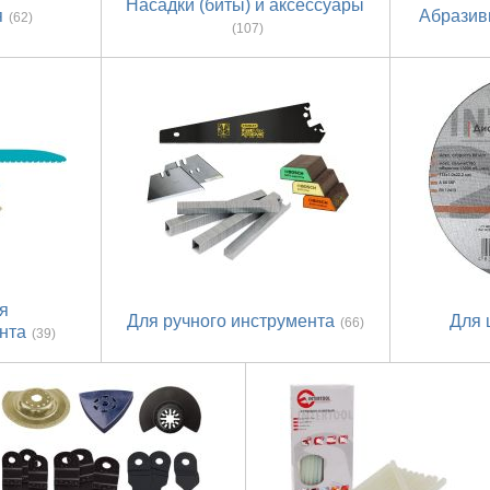
Насадки (биты) и аксессуары
я
Абразив
(62)
(107)
я
Для ручного инструмента
Для
(66)
нта
(39)