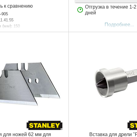
ь к сравнению
Отгрузка в течение 1-
дней
5-905
11.41.55
Подробнее...
 (мм):
150
предметов:
5
аковки:
160x50x10 мм
0 г
Подробнее...
я для ножей 62 мм для
Вставка для дрели "