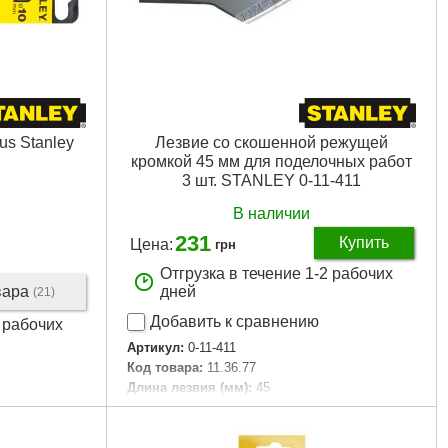
us Stanley
Лезвие со скошенной режущей
кромкой 45 мм для поделочных работ
3 шт. STANLEY 0-11-411
В наличии
231
Купить
Цена:
грн
Отгрузка в течение 1-2 рабочих
вара
дней
(21)
Добавить к сравнению
2 рабочих
Артикул:
0-11-411
Код товара:
11.36.77
Длина лезвия (мм):
45
Количество в упаковке (шт):
3
Габариты упаковки:
148x47x5 мм
Вес брутто:
6 г