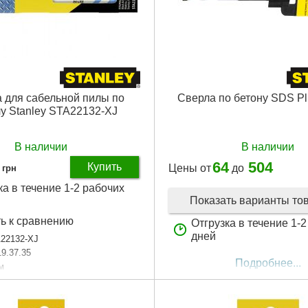
 для сабельной пилы по
Сверла по бетону SDS Pl
у Stanley STA22132-XJ
В наличии
В наличии
64
504
Купить
Цены от
до
грн
ка в течение 1-2 рабочих
Показать варианты то
ь к сравнению
Отгрузка в течение 1-
дней
22132-XJ
19.37.35
Подробнее...
м
по металлу
2 штуки
SS