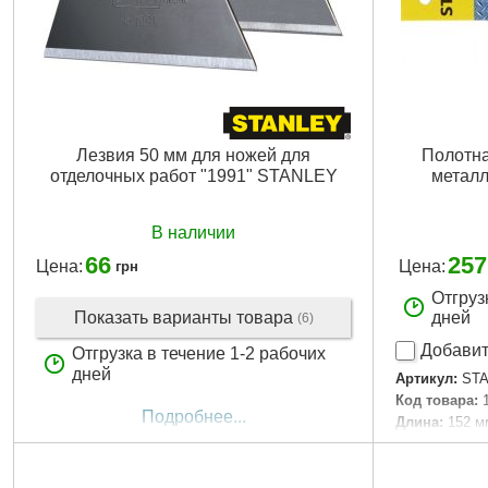
Лезвия 50 мм для ножей для
Полотна
отделочных работ "1991" STANLEY
металл
В наличии
66
257
Цена:
Цена:
грн
Отгруз
Показать варианты товара
дней
(6)
Добавит
Отгрузка в течение 1-2 рабочих
дней
Артикул:
STA
Код товара:
Подробнее...
Длина:
152 м
Применение:
В комплекте:
Материал:
H