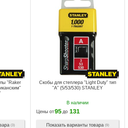
лы "Raker
Скобы для степлера "Light Duty" тип
иканским"
"А" (5/53/530) STANLEY
Y
В наличии
95
131
Цены от
до
овара
Показать варианты товара
(3)
(9)