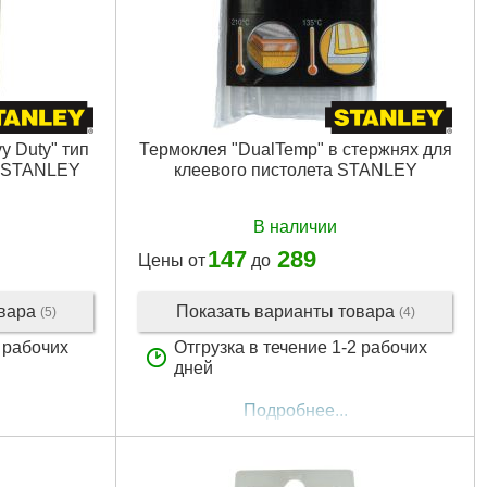
y Duty" тип
Термоклея "DualTemp" в стержнях для
т. STANLEY
клеевого пистолета STANLEY
В наличии
147
289
Цены от
до
овара
Показать варианты товара
(5)
(4)
5 рабочих
Отгрузка в течение 1-2 рабочих
дней
Подробнее...