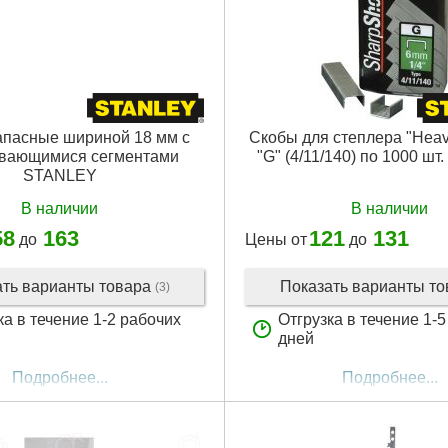
апасные шириной 18 мм с
Скобы для степлера "Heav
вающимися сегментами
"G" (4/11/140) по 1000 ш
STANLEY
В наличии
В наличии
58
163
121
131
до
Цены от
до
ать варианты товара
Показать варианты т
(3)
ка в течение 1-2 рабочих
Отгрузка в течение 1-
дней
Подробнее...
Подробнее...