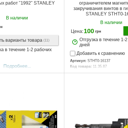
ых работ "1992" STANLEY
ограничителем магнит
закручивания винтов в г
STANLEY STHT0-1
В наличии
В наличии
рн
100
Цена:
грн
Отгрузка в течение 1-
ть варианты товара
(11)
дней
ка в течение 1-2 рабочих
Добавить к сравнению
Артикул:
STHT0-16137
Подробнее...
Код товара:
11.35.87
Габариты упаковки:
14x14x24 
Вес брутто:
12 г
Подробнее...