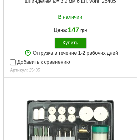
шпинделем Ø= 3.2 мм 6 шт. Vorel 25405
В наличии
147
Цена:
грн
Купить
Отгрузка в течение 1-2 рабочих дней
Добавить к сравнению
Артикул:
25405
Код товара:
20.94.57
Габариты упаковки:
130x110x40 мм
Вес брутто:
120 г
Подробнее...