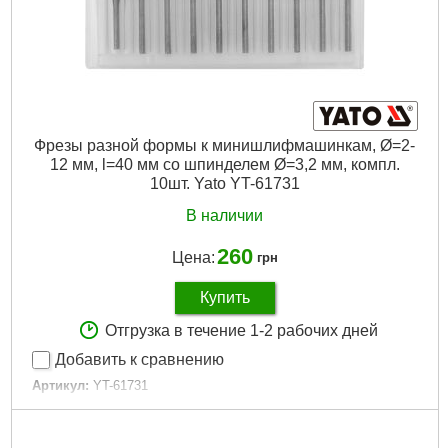
Фрезы разной формы к минишлифмашинкам, Ø=2-
12 мм, l=40 мм со шпинделем Ø=3,2 мм, компл.
10шт. Yato YT-61731
В наличии
260
Цена:
грн
Купить
Отгрузка в течение 1-2 рабочих дней
Добавить к сравнению
Артикул:
YT-61731
Код товара:
29.40.52
Габариты упаковки:
135x120x10 мм
Вес брутто:
72 г