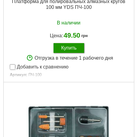
Платформа для полировальных алмазных кругов
100 мм YDS ПЧ-100
В наличии
49.50
Цена:
грн
Купить
Отгрузка в течение 1 рабочего дня
Добавить к сравнению
Артикул:
ПЧ-100
Код товара:
10.97.76
Размер:
100 мм
Габариты упаковки:
100x100x30 мм
Вес брутто:
96 г
Подробнее...