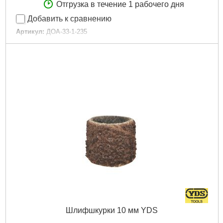
Отгрузка в течение 1 рабочего дня
Добавить к сравнению
Артикул:
ДОА-33-1-235
Код товара:
10.84.21
Диаметр:
33 мм
Толщина:
1 мм
Посадочное место:
2,35 мм
Габариты упаковки:
35x35x2 мм
Вес брутто:
5 г
Подробнее...
Шлифшкурки 10 мм YDS