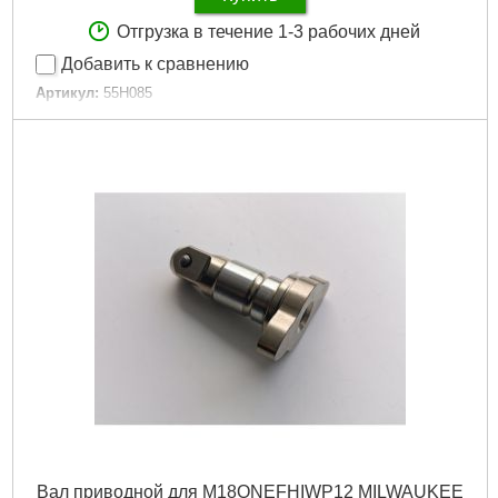
Отгрузка в течение 1-3 рабочих дней
Добавить к сравнению
Артикул:
55H085
Код товара:
25.45.38
Количество:
286 шт.
Габариты упаковки:
255x185x55 мм
Вес брутто:
763 г
Подробнее...
Вал приводной для M18ONEFHIWP12 MILWAUKEE