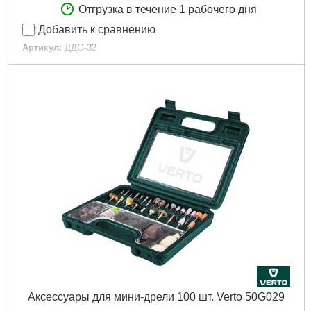
Отгрузка в течение 1 рабочего дня
Добавить к сравнению
Артикул:
ДДО-32
Код товара:
10.84.23
Материал:
металл
Ножка:
3 мм
Посадочное место:
2 мм
Габариты упаковки:
35x5x5 мм
Вес брутто:
5 г
Подробнее...
Аксессуары для мини-дрели 100 шт. Verto 50G029