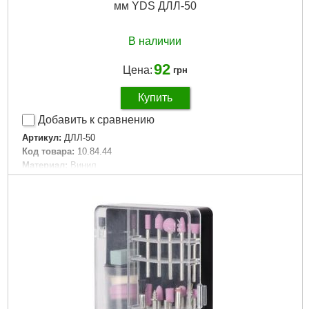
мм YDS ДЛЛ-50
В наличии
92
Цена:
грн
Купить
Добавить к сравнению
Артикул:
ДЛЛ-50
Код товара:
10.84.44
Материал:
Винил
Диаметр:
50 мм
Ножка:
М6
Мах:
10000 об/мин
Габариты упаковки:
50x50x20 мм
Вес брутто:
15 г
Подробнее...