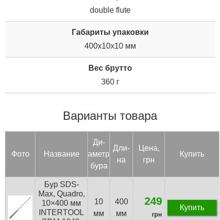
double flute
Габариты упаковки
400x10x10 мм
Вес брутто
360 г
Варианты товара
Ди­
Дли­
Цена,
Фото
Название
аметр
Купить
на
грн
бу­ра
Бур SDS-
Max, Quadro,
249
10
400
10×400 мм
Купить
INTERTOOL
мм
мм
грн