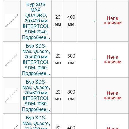
Бур SDS
MAX,
QUADRO,
20
400
Нет в
-
20x400 мм
наличии
мм
мм
INTERTOOL
SDM-2040.
Подробнее...
Бур SDS-
Max, Quadro,
20
600
20×600 мм
Нет в
-
наличии
INTERTOOL
мм
мм
SDM-2060.
Подробнее...
Бур SDS-
Max, Quadro,
20
800
20×800 мм
Нет в
-
наличии
INTERTOOL
мм
мм
SDM-2080.
Подробнее...
Бур SDS-
Max, Quadro,
22
400
22×400 мм