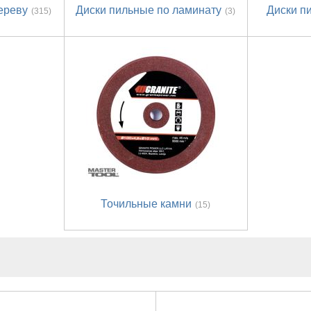
ереву
Диски пильные по ламинату
Диски п
(315)
(3)
Точильные камни
(15)