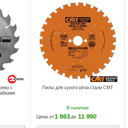
реву с
Пилы для сухого реза стали CMT
айками
В наличии
1 863
11 990
Цены от
до