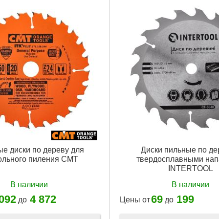
е диски по дереву для
Диски пильные по де
ольного пиления CMT
твердосплавными нап
INTERTOOL
В наличии
В наличии
 092
4 872
69
199
до
Цены от
до