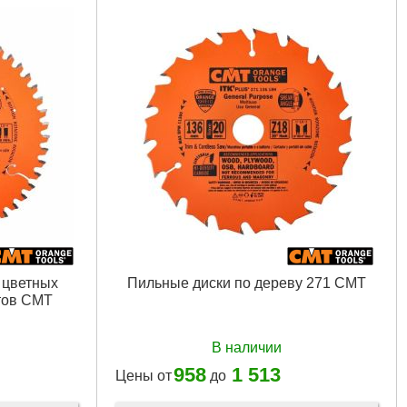
 цветных
Пильные диски по дереву 271 CMT
тов CMT
В наличии
958
1 513
Цены от
до