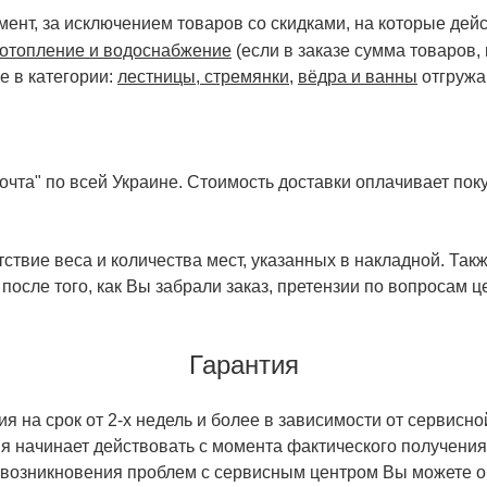
ент, за исключением товаров со скидками, на которые дейст
отопление и водоснабжение
(если в заказе сумма товаров,
е в категории:
лестницы, стремянки
,
вёдра и ванны
отгружа
чта" по всей Украине. Стоимость доставки оплачивает поку
ствие веса и количества мест, указанных в накладной. Так
 после того, как Вы забрали заказ, претензии по вопросам ц
Гарантия
 на срок от 2-х недель и более в зависимости от сервисно
тия начинает действовать с момента фактического получен
 возникновения проблем с сервисным центром Вы можете об