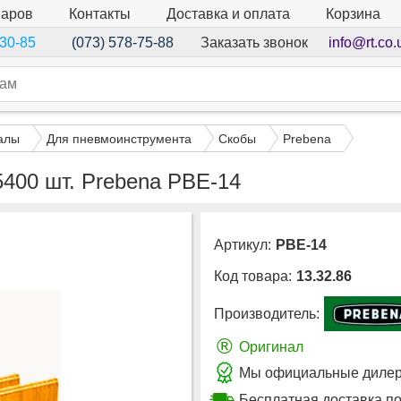
варов
Контакты
Доставка и оплата
Корзина
Заказать звонок
info@rt.co.
-30-85
(073) 578-75-88
алы
Для пневмоинструмента
Скобы
Prebena
5400 шт. Prebena PBE-14
Артикул:
PBE-14
Код товара:
13.32.86
Производитель:
®
Оригинал
Мы официальные дилер
Бесплатная доставка по