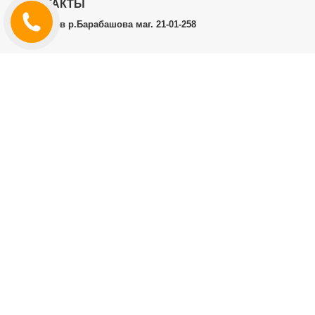
КОНТАКТЫ
г.Харьков р.Барабашова маг. 21-01-258
ЛИЧНЫЙ КАБИНЕТ
История заказов
Личный Кабинет
ДОПОЛНИТЕЛЬНО
Производители (бренды)
ИНФОРМАЦИЯ
Контакты
Доставка и оплата
Договор публичной оферты
RT.CO.UA