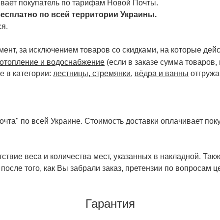
чивает покупатель по тарифам Новой Почты.
есплатно по всей территории Украины.
я.
ент, за исключением товаров со скидками, на которые дейст
отопление и водоснабжение
(если в заказе сумма товаров,
е в категории:
лестницы, стремянки
,
вёдра и ванны
отгружа
чта" по всей Украине. Стоимость доставки оплачивает поку
ствие веса и количества мест, указанных в накладной. Так
 после того, как Вы забрали заказ, претензии по вопросам ц
Гарантия