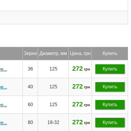
Зер­но
Ди­аметр, мм
Цена, грн
Купить
272
36
125
Купить
...
грн
272
40
125
Купить
...
грн
272
60
125
Купить
...
грн
272
80
18-32
Купить
...
грн