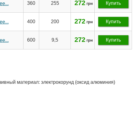
272
360
255
Купить
е...
грн
272
400
200
Купить
е...
грн
272
600
9,5
Купить
е...
грн
азивный материал: электрокорунд (оксид алюминия)