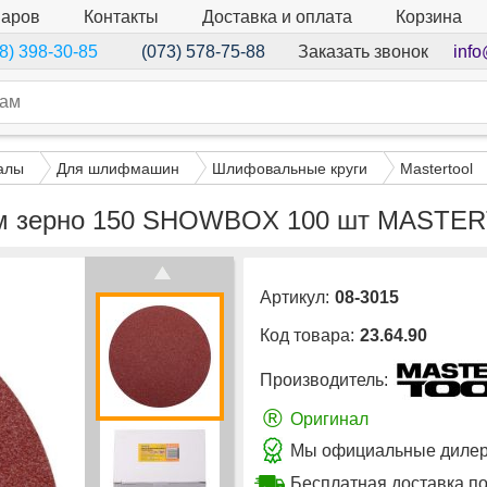
варов
Контакты
Доставка и оплата
Корзина
Заказать звонок
info
8) 398-30-85
(073) 578-75-88
алы
Для шлифмашин
Шлифовальные круги
Mastertool
мм зерно 150 SHOWBOX 100 шт MASTER
Артикул:
08-3015
Код товара:
23.64.90
Производитель:
®
Оригинал
Мы официальные дилеры
Бесплатная доставка по