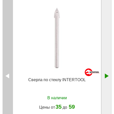
Сверла по стеклу INTERTOOL
Д
В наличии
35
59
Цены от
до