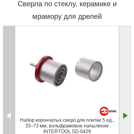
Cверла по стеклу, керамике и
мрамору для дрелей
Набор корончатых сверл для плитки 5 ед.,
Свер
33–73 мм, вольфрамовое напыление
INTERTOOL SD-0429