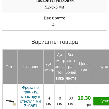
Габариты упаковки
52x6x6 мм
Вес брутто
4 г
Варианты товара
Ди­
Вы­
аметр
сота
Ди­
Цена,
Фото
Название
хвос­
ра­
Купи
аметр
грн
то­
бочей
вика
час­ти
Фреза по
граниту,
мрамору и
19.30
4
8
30
Купи
стеклу 4 мм
мм
мм
мм
грн
ZHWEI