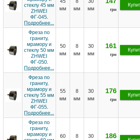
147
45
8
30
Купи
стеклу 45 мм
мм
мм
мм
грн
ZHWEI
ФГ-045.
Подробнее...
Фреза по
граниту,
мрамору и
161
50
8
30
Купи
стеклу 50 мм
мм
мм
мм
грн
ZHWEI
ФГ-050.
Подробнее...
Фреза по
граниту,
мрамору и
176
55
8
30
Купи
стеклу 55 мм
мм
мм
мм
грн
ZHWEI
ФГ-055.
Подробнее...
Фреза по
граниту,
мрамору и
186
60
8
30
Купи