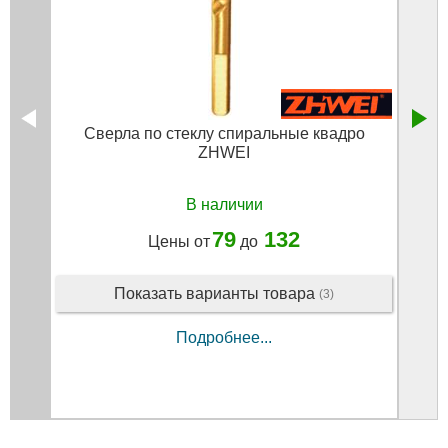
Сверла по стеклу спиральные квадро
С
ZHWEI
В наличии
79
132
Цены от
до
Показать варианты товара
(3)
Подробнее...