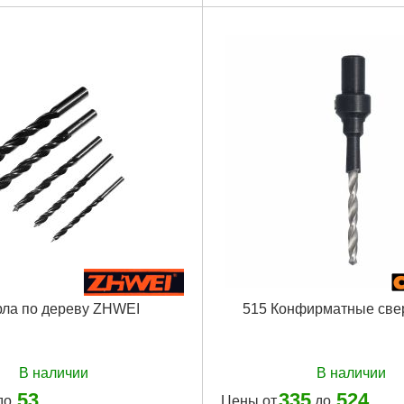
ла по дереву ZHWEI
515 Конфирматные све
В наличии
В наличии
53
335
524
до
Цены от
до