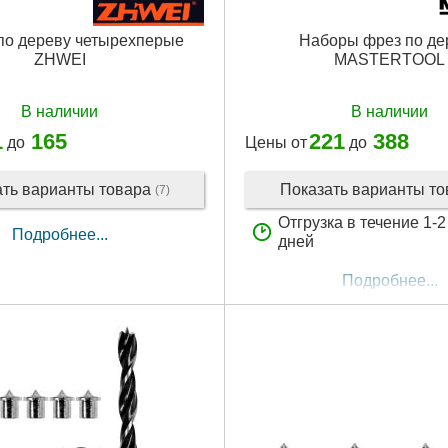
по дереву четырехперые
Наборы фрез по де
ZHWEI
MASTERTOOL
В наличии
В наличии
1
165
221
388
до
Цены от
до
ать варианты товара
Показать варианты т
(7)
Отгрузка в течение 1-
Подробнее...
дней
Подробнее...