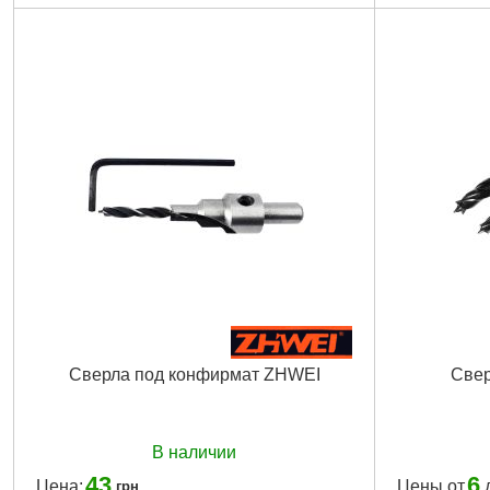
Сверла под конфирмат ZHWEI
Свер
В наличии
43
6
Цена:
Цены от
грн