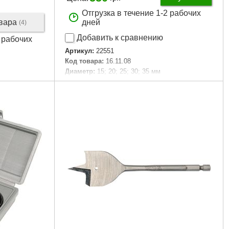
Отгрузка в течение 1-2 рабочих
овара
дней
(4)
Добавить к сравнению
5 рабочих
Артикул:
22551
Код товара:
16.11.08
Диаметр:
15; 20; 25; 30; 35 мм
Применение:
Дерево
Габариты упаковки:
170x105x45 мм
Вес брутто:
495 г
Подробнее...