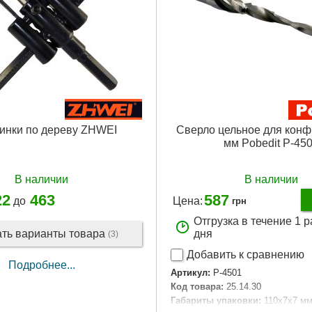
инки по дереву ZHWEI
Сверло цельное для конф
мм Pobedit P-45
В наличии
В наличии
22
463
587
до
Цена:
грн
Отгрузка в течение 1 
ать варианты товара
дня
(3)
Добавить к сравнению
Подробнее...
Артикул:
P-4501
Код товара:
25.14.30
Габариты упаковки:
110x7x7 м