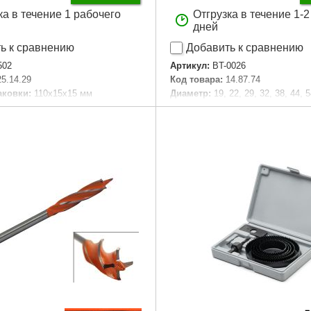
ка в течение 1 рабочего
Отгрузка в течение 1-
дней
ь к сравнению
Добавить к сравнению
502
Артикул:
BT-0026
25.14.29
Код товара:
14.87.74
аковки:
110x15x15 мм
Диаметр:
19, 22, 29, 32, 38, 44, 5
8 г
102, 127 мм
Tип:
коронки по дереву
Подробнее...
Количество в наборе:
12 ед.
Применение:
пластик и дерево
Габариты упаковки:
220x150x4
Вес брутто:
950 г
Подробнее...