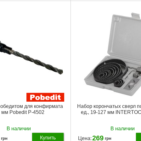
Вес брутто:
27 г
Подробнее...
победитом для конфирмата
Набор корончатых сверл по
5 мм Pobedit P-4502
ед., 19-127 мм INTERTOO
В наличии
В наличии
269
Купить
Цена:
грн
грн