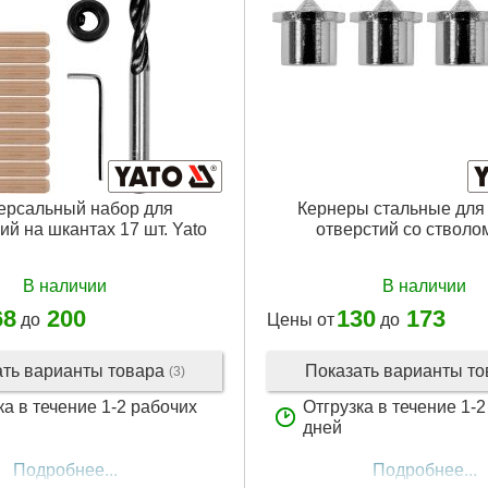
ерсальный набор для
Кернеры стальные для 
ий на шкантах 17 шт. Yato
отверстий со стволо
В наличии
В наличии
68
200
130
173
до
Цены от
до
ать варианты товара
Показать варианты т
(3)
ка в течение 1-2 рабочих
Отгрузка в течение 1-
дней
Подробнее...
Подробнее...