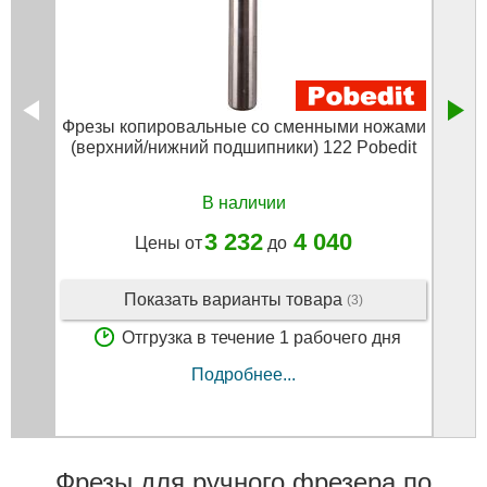
Фрезы копировальные со сменными ножами
Фрез
(верхний/нижний подшипники) 122 Pobedit
В наличии
3 232
4 040
Цены от
до
Показать варианты товара
(3)
Отгрузка в течение 1 рабочего дня
Подробнее...
Фрезы для ручного фрезера по