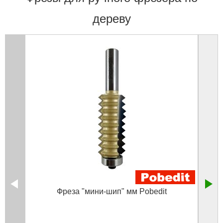
дереву
Фреза "мини-шип" мм Pobedit
Фрез