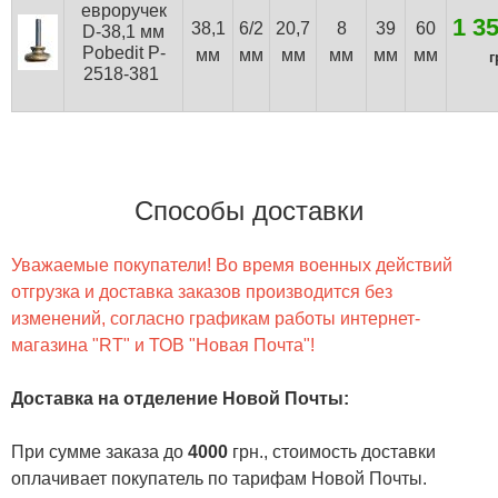
евроручек
1 3
38,1
6/2
20,7
8
39
60
D-38,1 мм
Pobedit P-
мм
мм
мм
мм
мм
мм
г
2518-381
Способы доставки
Уважаемые покупатели! Во время военных действий
отгрузка и доставка заказов производится без
изменений, согласно графикам работы интернет-
магазина "RT" и ТОВ "Новая Почта"!
Доставка на отделение Новой Почты
:
При сумме заказа до
4000
грн., стоимость доставки
оплачивает покупатель по тарифам Новой Почты.