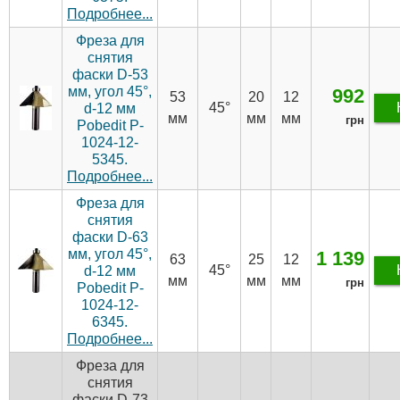
Подробнее...
Фреза для
снятия
фаски D-53
мм, угол 45°,
992
53
20
12
45°
d-12 мм
мм
мм
мм
грн
Pobedit P-
1024-12-
5345.
Подробнее...
Фреза для
снятия
фаски D-63
мм, угол 45°,
1 139
63
25
12
45°
d-12 мм
мм
мм
мм
грн
Pobedit P-
1024-12-
6345.
Подробнее...
Фреза для
снятия
фаски D-73