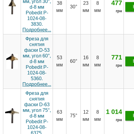
мм, угол 30°,
477
38
23
8
30°
d-8 мм
мм
мм
мм
грн
Pobedit P-
1024-08-
3830.
Подробнее...
Фреза для
снятия
фаски D-53
мм, угол 60°,
771
53
16
8
60°
d-8 мм
мм
мм
мм
грн
Pobedit P-
1024-08-
5360.
Подробнее...
Фреза для
снятия
фаски D-63
мм, угол 75°,
1 014
63
12
8
75°
d-8 мм
мм
мм
мм
грн
Pobedit P-
1024-08-
6375.