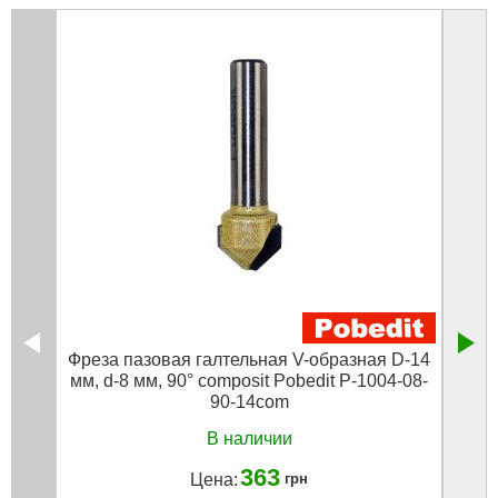
Фреза пазовая галтельная V-образная D-14
Фр
мм, d-8 мм, 90° composit Pobedit P-1004-08-
90-14com
В наличии
363
Цена:
грн