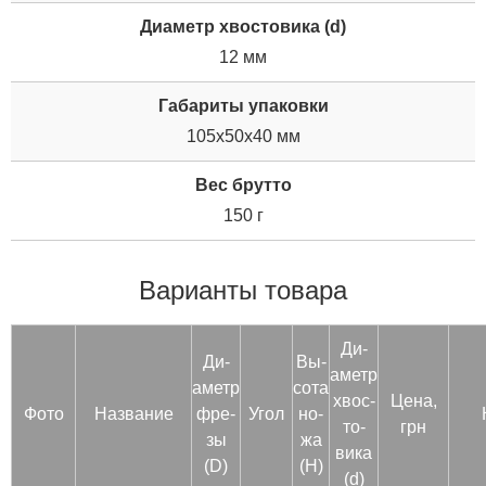
Диаметр хвостовика (d)
12 мм
Габариты упаковки
105x50x40 мм
Вес брутто
150 г
Варианты товара
Ди­
Ди­
Вы­
аметр
аметр
сота
хвос­
Цена,
Фото
Название
фре­
Угол
но­
то­
грн
зы
жа
вика
(D)
(H)
(d)