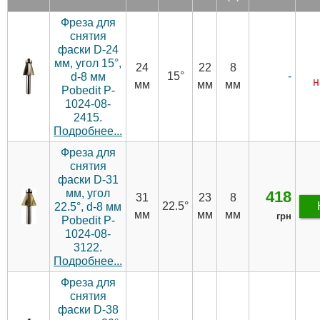
Фреза для
снятия
фаски D-24
мм, угол 15°,
24
22
8
15°
-
d-8 мм
н
мм
мм
мм
Pobedit P-
1024-08-
2415.
Подробнее...
Фреза для
снятия
фаски D-31
мм, угол
418
31
23
8
22.5°
22.5°, d-8 мм
мм
мм
мм
грн
Pobedit P-
1024-08-
3122.
Подробнее...
Фреза для
снятия
фаски D-38