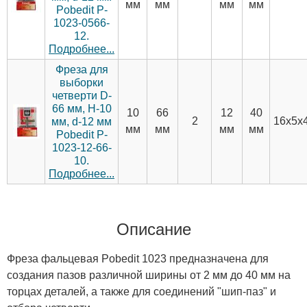
мм
мм
мм
мм
Pobedit P-
1023-0566-
12.
Подробнее...
Фреза для
выборки
четверти D-
66 мм, H-10
10
66
12
40
2
16х5х
мм, d-12 мм
мм
мм
мм
мм
Pobedit P-
1023-12-66-
10.
Подробнее...
Описание
Фреза фальцевая Pobedit 1023 предназначена для
создания пазов различной ширины от 2 мм до 40 мм на
торцах деталей, а также для соединений "шип-паз" и