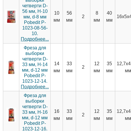
выборки
четверти D-
56 мм, H-10
10
56
8
40
2
16х5х
мм, d-8 мм
мм
мм
мм
мм
Pobedit P-
1023-08-56-
10.
Подробнее...
Фреза для
выборки
четверти D-
14
33
12
35
12,7х4
33 мм, H-14
2
мм, d-12 мм
мм
мм
мм
мм
м
Pobedit P-
1023-12-14.
Подробнее...
Фреза для
выборки
четверти D-
16
33
12
35
12,7х4
33 мм, H-16
2
мм, d-12 мм
мм
мм
мм
мм
м
Pobedit P-
1023-12-16.