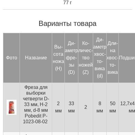
77 г
Варианты товара
Ди­
Ди­
Ко­
Дли­
Вы­
аметр
аметр
личес­
на
сота
хвос­
Фото
Название
фре­
тво
хвос­
Под­ши
но­жа
то­
зы
но­жей
то­
(H)
вика
(D)
(Z)
вика
(d)
Фреза для
выборки
четверти D-
2
33
8
50
12,7х4
33 мм, H-2
2
мм, d-8 мм
мм
мм
мм
мм
м
Pobedit P-
1023-08-02