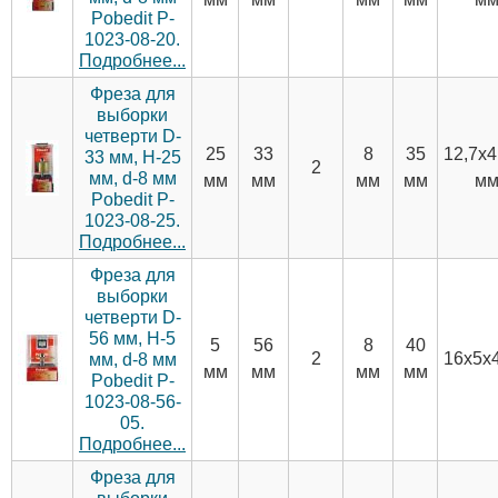
Pobedit P-
1023-08-20.
Подробнее...
Фреза для
выборки
четверти D-
25
33
8
35
12,7х4
33 мм, H-25
2
мм, d-8 мм
мм
мм
мм
мм
м
Pobedit P-
1023-08-25.
Подробнее...
Фреза для
выборки
четверти D-
56 мм, H-5
5
56
8
40
2
16х5х
мм, d-8 мм
мм
мм
мм
мм
Pobedit P-
1023-08-56-
05.
Подробнее...
Фреза для