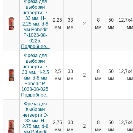
Фреза для
выборки
четверти D-
33 мм, H-
2,25
33
8
50
12,7х4
2
2.25 мм, d-8
мм
мм
мм
мм
м
мм Pobedit
P-1023-08-
0225.
Подробнее...
Фреза для
выборки
четверти D-
2,5
33
8
50
12,7х4
33 мм, H-2.5
2
мм, d-8 мм
мм
мм
мм
мм
м
Pobedit P-
1023-08-025.
Подробнее...
Фреза для
выборки
четверти D-
33 мм, H-
2,75
33
8
50
12,7х4
2
2.75 мм, d-8
мм
мм
мм
мм
м
мм Pobedit