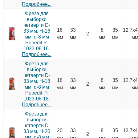
Подробнее...
Фреза для
выборки
четверти D-
16
33
8
35
12,7х4
33 мм, H-16
2
мм, d-8 мм
мм
мм
мм
мм
м
Pobedit P-
1023-08-16.
Подробнее...
Фреза для
выборки
четверти D-
18
33
8
35
12,7х4
33 мм, H-18
2
мм, d-8 мм
мм
мм
мм
мм
м
Pobedit P-
1023-08-18.
Подробнее...
Фреза для
выборки
четверти D-
20
33
8
35
12,7х4
33 мм, H-20
2
мм, d-8 мм
мм
мм
мм
мм
м