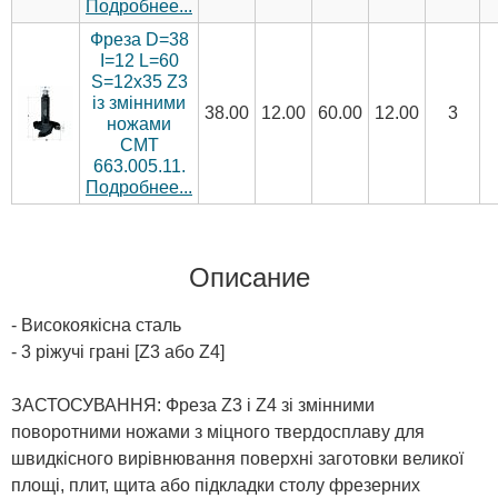
Подробнее...
Фреза D=38
I=12 L=60
S=12x35 Z3
із змінними
38.00
12.00
60.00
12.00
3
ножами
CMT
663.005.11.
Подробнее...
Описание
- Високоякісна сталь
- 3 ріжучі грані [Z3 або Z4]
ЗАСТОСУВАННЯ: Фреза Z3 і Z4 зі змінними
поворотними ножами з міцного твердосплаву для
швидкісного вирівнювання поверхні заготовки великої
площі, плит, щита або підкладки столу фрезерних