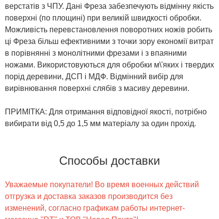
верстатів з ЧПУ. Дані Фреза забезпечують відмінну якість
поверхні (по площині) при великій швидкості обробки.
Можливість перевстановлення поворотних ножів робить
ці Фреза більш ефективними з точки зору економії витрат
в порівнянні з монолітними фрезами і з впаяними
ножами. Використовуються для обробки м\'яких і твердих
порід деревини, ДСП і МДФ. Відмінний вибір для
вирівнювання поверхні слябів з масиву деревини.
ПРИМІТКА: Для отримання відповідної якості, потрібно
вибирати від 0,5 до 1,5 мм матеріалу за один прохід.
Способы доставки
Уважаемые покупатели! Во время военных действий
отгрузка и доставка заказов производится без
изменений, согласно графикам работы интернет-