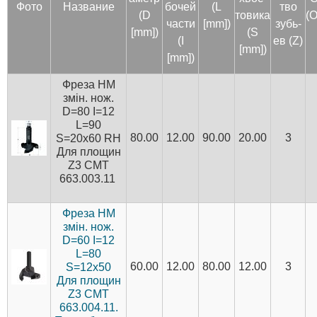
Фото
Название
бочей
(L
тво
(D
то­вика
(
час­ти
[mm])
зубь­
[mm])
(S
(I
ев (Z)
[mm])
[mm])
Фреза HM
змін. нож.
D=80 I=12
L=90
80.00
12.00
90.00
20.00
3
S=20x60 RH
Для площин
Z3 CMT
663.003.11
Фреза HM
змін. нож.
D=60 I=12
L=80
60.00
12.00
80.00
12.00
3
S=12x50
Для площин
Z3 CMT
663.004.11.