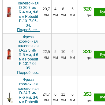
калевочная
D-20.7 мм,
320
20,7
4
8
6
Ку
R-4 мм, d-6
мм
мм
мм
мм
грн
мм Pobedit
P-1017-06-
04.
Подробнее...
Фреза
кромочная
калевочная
D-22,5 мм,
320
22,5
5
10
6
Ку
R-5 мм, d-6
мм
мм
мм
мм
грн
мм Pobedit
P-1017-06-
05.
Подробнее...
Фреза
кромочная
калевочная
D-24,7 мм,
353
24,7
6
11
6
Ку
R-6 мм, d-6
мм
мм
мм
мм
грн
мм Pobedit