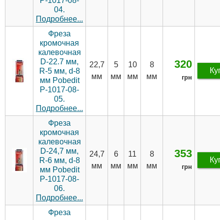
P-1017-08-
04.
Подробнее...
Фреза
кромочная
калевочная
D-22.7 мм,
320
22,7
5
10
8
Ку
R-5 мм, d-8
мм
мм
мм
мм
грн
мм Pobedit
P-1017-08-
05.
Подробнее...
Фреза
кромочная
калевочная
D-24,7 мм,
353
24,7
6
11
8
Ку
R-6 мм, d-8
мм
мм
мм
мм
грн
мм Pobedit
P-1017-08-
06.
Подробнее...
Фреза