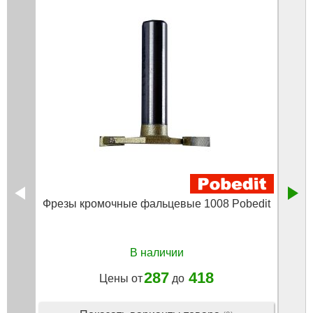
Фрезы кромочные фальцевые 1008 Pobedit
Фрез
мм, d
В наличии
287
418
Цены от
до