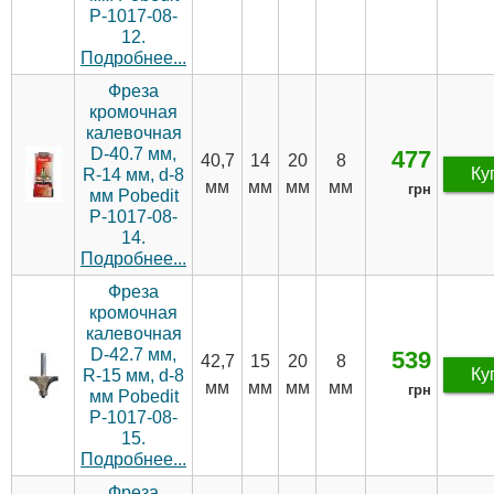
P-1017-08-
12.
Подробнее...
Фреза
кромочная
калевочная
D-40.7 мм,
477
40,7
14
20
8
Ку
R-14 мм, d-8
мм
мм
мм
мм
грн
мм Pobedit
P-1017-08-
14.
Подробнее...
Фреза
кромочная
калевочная
D-42.7 мм,
539
42,7
15
20
8
Ку
R-15 мм, d-8
мм
мм
мм
мм
грн
мм Pobedit
P-1017-08-
15.
Подробнее...
Фреза