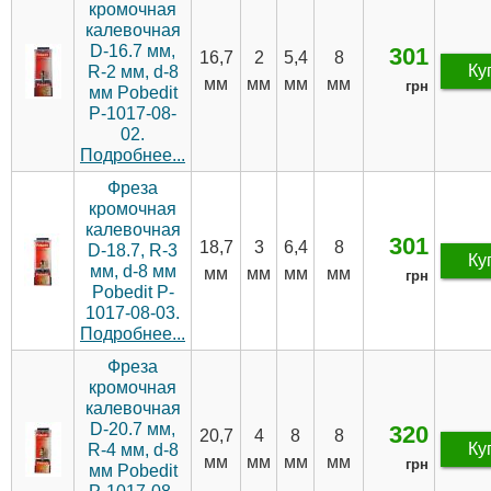
кромочная
калевочная
D-16.7 мм,
301
16,7
2
5,4
8
Ку
R-2 мм, d-8
мм
мм
мм
мм
грн
мм Pobedit
P-1017-08-
02.
Подробнее...
Фреза
кромочная
калевочная
301
18,7
3
6,4
8
D-18.7, R-3
Ку
мм, d-8 мм
мм
мм
мм
мм
грн
Pobedit P-
1017-08-03.
Подробнее...
Фреза
кромочная
калевочная
D-20.7 мм,
320
20,7
4
8
8
Ку
R-4 мм, d-8
мм
мм
мм
мм
грн
мм Pobedit