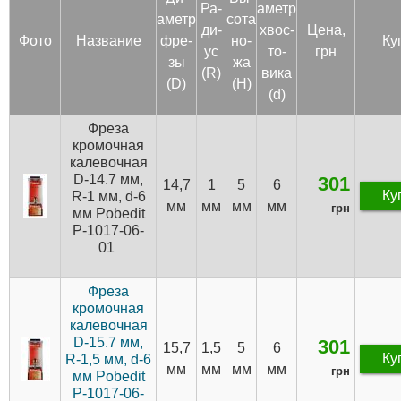
Ра­
аметр
аметр
сота
ди­
хвос­
Цена,
Фото
Название
фре­
но­
Ку
ус
то­
грн
зы
жа
(R)
вика
(D)
(H)
(d)
Фреза
кромочная
калевочная
D-14.7 мм,
301
14,7
1
5
6
Ку
R-1 мм, d-6
мм
мм
мм
мм
грн
мм Pobedit
P-1017-06-
01
Фреза
кромочная
калевочная
D-15.7 мм,
301
15,7
1,5
5
6
Ку
R-1,5 мм, d-6
мм
мм
мм
мм
грн
мм Pobedit
P-1017-06-