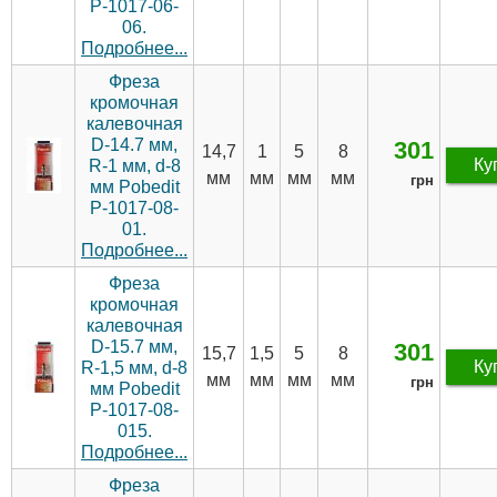
P-1017-06-
06.
Подробнее...
Фреза
кромочная
калевочная
D-14.7 мм,
301
14,7
1
5
8
Ку
R-1 мм, d-8
мм
мм
мм
мм
грн
мм Pobedit
P-1017-08-
01.
Подробнее...
Фреза
кромочная
калевочная
D-15.7 мм,
301
15,7
1,5
5
8
Ку
R-1,5 мм, d-8
мм
мм
мм
мм
грн
мм Pobedit
P-1017-08-
015.
Подробнее...
Фреза