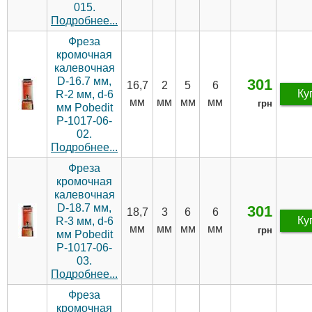
015.
Подробнее...
Фреза
кромочная
калевочная
D-16.7 мм,
301
16,7
2
5
6
Ку
R-2 мм, d-6
мм
мм
мм
мм
грн
мм Pobedit
P-1017-06-
02.
Подробнее...
Фреза
кромочная
калевочная
D-18.7 мм,
301
18,7
3
6
6
Ку
R-3 мм, d-6
мм
мм
мм
мм
грн
мм Pobedit
P-1017-06-
03.
Подробнее...
Фреза
кромочная