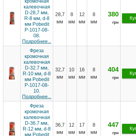
кромочная
калевочная
D-28,7 мм,
380
28,7
8
12
8
Ку
R-8 мм, d-8
мм
мм
мм
мм
грн
мм Pobedit
P-1017-08-
08.
Подробнее...
Фреза
кромочная
калевочная
D-32.7 мм,
404
32,7
10
16
8
Ку
R-10 мм, d-8
мм
мм
мм
мм
грн
мм Pobedit
P-1017-08-
10.
Подробнее...
Фреза
кромочная
калевочная
D-36.7 мм,
447
36,7
12
17
8
Ку
R-12 мм, d-8
мм
мм
мм
мм
грн
мм Pobedit