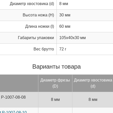
Диаметр хвостовика (d)
8 мм
Высота ножа (H)
30 мм
Длина ножки (I)
60 мм
Габариты упаковки
105x40x30 мм
Вес брутто
72 г
Варианты товара
Ди­аметр фре­зы
Ди­аметр хвос­то­вика
(D)
(d)
 P-1007-08-08
8 мм
8 мм
 P-1007-08-10.