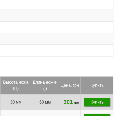
Вы­сота но­жа
Дли­на нож­ки
Цена, грн
Купить
(H)
(I)
301
30 мм
60 мм
Купить
грн