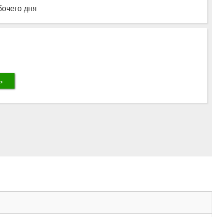
бочего дня
ь