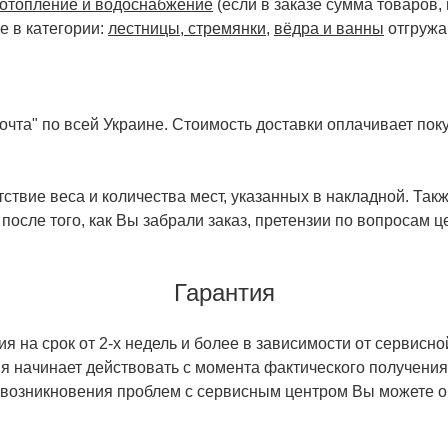
отопление и водоснабжение
(если в заказе сумма товаров,
е в категории:
лестницы, стремянки
,
вёдра и ванны
отгружа
чта" по всей Украине. Стоимость доставки оплачивает поку
ствие веса и количества мест, указанных в накладной. Так
 после того, как Вы забрали заказ, претензии по вопросам ц
Гарантия
 на срок от 2-х недель и более в зависимости от сервисно
тия начинает действовать с момента фактического получен
 возникновения проблем с сервисным центром Вы можете об