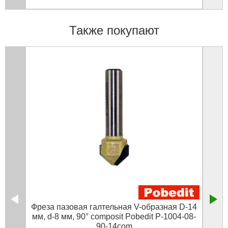
Также покупают
Фреза пазовая галтельная V-образная D-14
Фр
мм, d-8 мм, 90° composit Pobedit P-1004-08-
90-14com