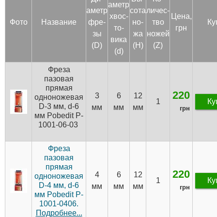
аметр
аметр
сота
личес­
хвос­
Цена,
Фото
Название
фре­
но­
тво
Ку
то­
грн
зы
жа
но­жей
вика
(D)
(H)
(Z)
(d)
Фреза
пазовая
прямая
220
3
6
12
одноножевая
1
Ку
D-3 мм, d-6
мм
мм
мм
грн
мм Pobedit P-
1001-06-03
Фреза
пазовая
прямая
220
4
6
12
одноножевая
1
Ку
D-4 мм, d-6
мм
мм
мм
грн
мм Pobedit P-
1001-0406.
Подробнее...