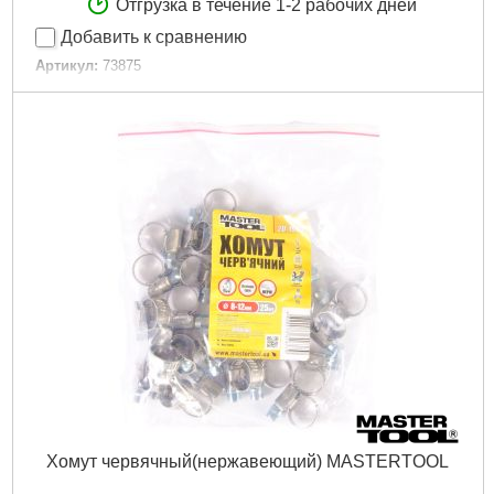
Отгрузка в течение 1-2 рабочих дней
Добавить к сравнению
Артикул:
73875
Код товара:
21.79.41
EAN:
5906083048616
Вес брутто (кг):
0.3880
Master Carton MC:
40
Pal:
800
Количество шт. в комплекте:
1
Материал стержня:
сталь покрыта пластиком
Вес [кг]:
0,388
Материал:
полипропилен, углеродистая сталь
Применение:
Электрический
Длина [мм]:
ок.150 мм
Габариты упаковки:
260x150x30 мм
Вес брутто:
370 г
Подробнее...
Хомут червячный(нержавеющий) MASTERTOOL