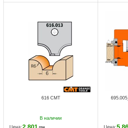
Вес брутто:
2
616 CMT
695.00
В наличии
2 801
5 8
Цена:
Цена:
грн