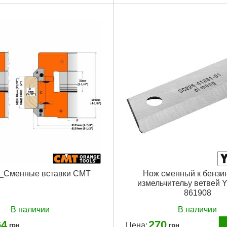
0 г
Подробнее...
5_Сменные вставки CMT
Нож сменный к бензи
измельчительу ветвей 
861908
В наличии
В наличии
64
270
Цена:
грн
грн