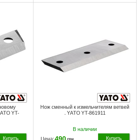
новому
Нож сменный к измельчителям ветвей
YATO YT-
. YATO YT-861911
В наличии
490
Купить
Купить
Цена:
грн