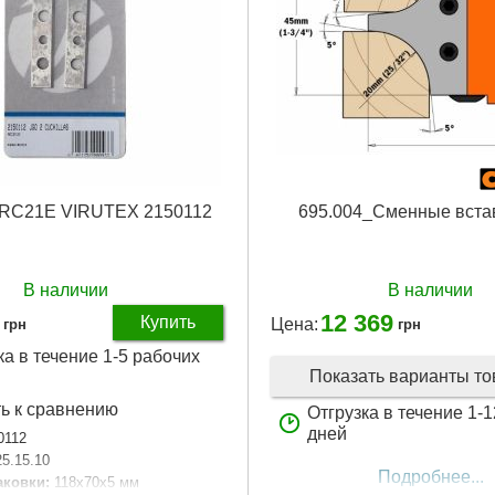
 RC21E VIRUTEX 2150112
695.004_Сменные вста
В наличии
В наличии
12 369
Купить
Цена:
грн
грн
ка в течение 1-5 рабочих
Показать варианты т
ь к сравнению
Отгрузка в течение 1-
дней
0112
25.15.10
Подробнее...
аковки:
118x70x5 мм