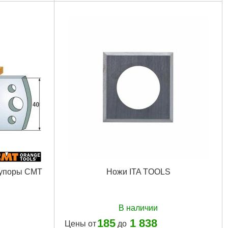
 упоры CMT
Ножи ITA TOOLS
В наличии
185
1 838
Цены от
до