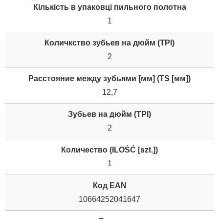
Кількість в упаковці пильного полотна
1
Количкство зубьев на дюйм (TPI)
2
Расстояние между зубьями [мм] (TS [мм])
12,7
Зубьев на дюйм (TPI)
2
Количество (ILOŚĆ [szt.])
1
Код EAN
10664252041647