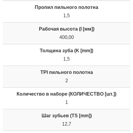
Пропил пильного полотна
1,5
Рабочая высота (I [мм])
400,00
Толщина зуба (K [mm])
1,5
TPI пильного полотна
2
Количество в наборе (КОЛИЧЕСТВО [шт.])
1
Шаг зубьев (TS [mm])
12,7