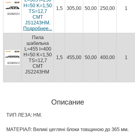
H=50 K=1,50
1,5
305,00
50,00
250,00
1
TS=12,7
CMT
JS1243HM.
Подробнее...
Пила
шабельна
L=455 I=400
H=50 K=1,50
1,5
455,00
50,00
400,00
1
TS=12,7
CMT
JS2243HM
Описание
ТИП ЛЕЗА: HM.
МАТЕРІАЛ: Великі цегляні блоки товщиною до 365 мм.