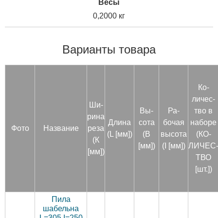
Весы
0,2000 кг
Варианты товара
Ко­
личес­
Ши­
Вы­
Ра­
тво в
рина
Дли­на
сота
бочая
на­боре
Фото
Название
ре­за
(L [мм])
(В
вы­сота
(КО­
(К
[мм])
(I [мм])
ЛИЧЕС
[мм])
ТВО
[шт.])
Пила
шабельна
L=305 I=250