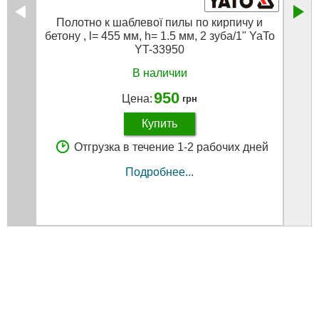
Полотно к шаблевої пилы по кирпичу и
Пол
бетону , l= 455 мм, h= 1.5 мм, 2 зуба/1" YaTo
YT-33950
В наличии
950
Цена:
грн
Купить
Отгрузка в течение 1-2 рабочих дней
Подробнее...