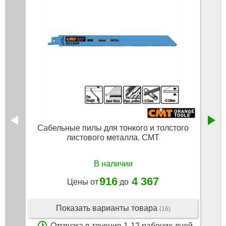
Сабельные пилы для тонкого и толстого
Поло
листового металла. CMT
В наличии
916
4 367
Цены от
до
Показать варианты товара
(16)