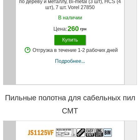
по дереву и металлу, Bi-metal (3 шт), HCS (4
150 м
шт), 7 шт. Vorel 27850
В наличии
260
Цена:
грн
Купить
Отгрузка в течение 1-2 рабочих дней
Подробнее...
Пильные полотна для сабельных пил
CMT