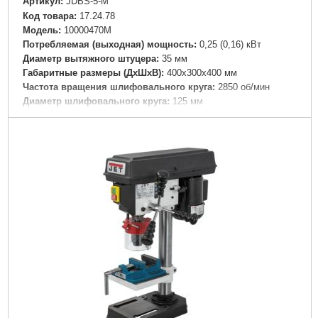
Артикул:
JDBS-5-M
Код товара:
17.24.78
Модель:
10000470M
Потребляемая (выходная) мощность:
0,25 (0,16) кВт
Диаметр вытяжного штуцера:
35 мм
Габаритные размеры (ДхШхВ):
400х300х400 мм
Частота вращения шлифовального круга:
2850 об/мин
Диаметр шлифовального круга:
125 мм
Размеры рабочего стола (ДхШ):
185х130 мм
Угол наклона рабочего стола:
0-45°
Скорость движения шлифовальной ленты:
14 м/с
Размеры шлифовальной ленты (ДхШ):
25,4х762 мм
Размеры рабочего стола (Д):
Ø150 мм
Габариты упаковки:
460x320x320 мм
Вес брутто:
10,500 г
Подробнее...