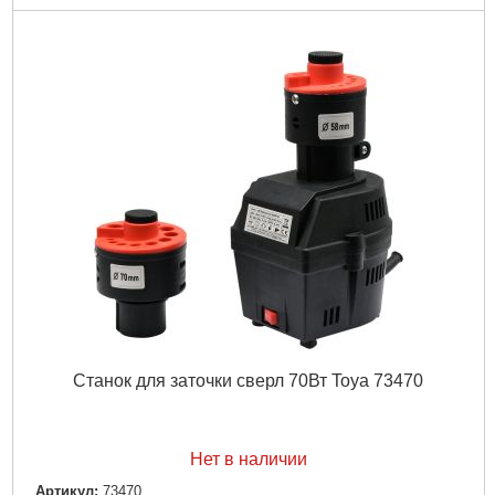
Угол наклона рабочего стола:
0-45°
Максимальная высота заготовки:
80 мм
Максимальная ширина заготовки(просвет до рамы):
230
мм
Размеры рабочего стола:
300 х 300 мм
Диаметр вытяжного штуцера:
53 мм
Габаритные размеры (ДхШхВ):
500 х 520 х 740 мм
Габариты упаковки:
790x455x315 мм
Вес брутто:
21,400 г
Подробнее...
Станок для заточки сверл 70Вт Toya 73470
Нет в наличии
Артикул:
73470