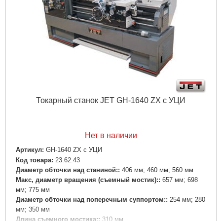
Размер основания, мм:
180x277
Мощность двигателя, кВт:
0,23
Потребляемая мощность, кВт (S6 40%):
0,35
Устройтво подачи СОЖ:
нет
Автоподача:
нет
Автореверс:
нет
Габаритные размеры (ДхШхВ):
440х235х575
Масса в упаковке, кг:
17
Габариты упаковки:
520x340x240 мм
Вес брутто:
17,000 г
Токарный станок JET GH-1640 ZX с УЦИ
Подробнее...
Нет в наличии
Артикул:
GH-1640 ZX с УЦИ
Код товара:
23.62.43
Диаметр обточки над станиной::
406 мм; 460 мм; 560 мм
Макс, диаметр вращения (съемный мостик)::
657 мм; 698
мм; 775 мм
Диаметр обточки над поперечным суппортом::
254 мм; 280
мм; 350 мм
Длина съемного мостика::
310 мм