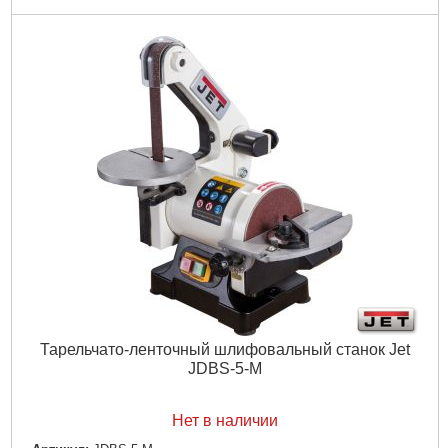
Угол наклона рабочего стола:
0-45º
Максимальная высота заготовки:
80 мм
Максимальная ширина заготовки (просвет до рамы):
205
мм
Размеры рабочего стола (ДхШ):
305х305 мм
Диаметр вытяжного штуцера:
35 мм
Габаритные размеры (ДхШхВ):
405х440х690 мм
Габариты упаковки:
750x440x310 мм
Вес брутто:
20,400 г
Подробнее...
Тарельчато-ленточный шлифовальный станок Jet
JDBS-5-M
Нет в наличии