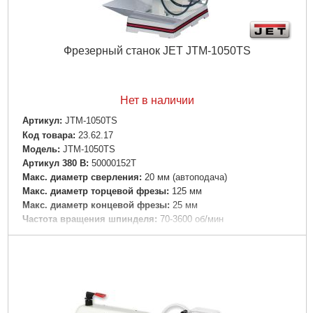
Фрезерный станок JET JTM-1050TS
Нет в наличии
Артикул:
JTM-1050TS
Код товара:
23.62.17
Модель:
JTM-1050TS
Артикул 380 В:
50000152T
Макс. диаметр сверления:
20 мм (автоподача)
Макс. диаметр торцевой фрезы:
125 мм
Макс. диаметр концевой фрезы:
25 мм
Частота вращения шпинделя:
70-3600 об/мин
Конус шпинделя:
ISO 40 (DIN 2080)
Зажимная тяга:
М16
Диаметр шпинделя:
105 мм
Ход пиноли:
127 мм
Автоматическая подача пиноли:
0,04/0,08/0,15 мм/об
Диапазон поворота головки:
90° влево / вправо