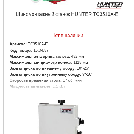
Шиномонтажный станок HUNTER TC3510A-E
Нет в наличии
Артикул:
TC3510A-E
Код товара:
15.04.87
Максимальная ширина колеса:
432 мм
Максимальный диаметр колеса:
1118 мм
Захват диска по внешнему ободу:
10"-26"
Захват диска по внутреннему ободу:
9"-26"
Скорость вращения стола:
17 об./мин
Мощность двигателя:
1,1 кВт
Напряжение питания:
380В
Вес:
256 кг
Гарантия, мес:
24
Тип:
автомат
Подробнее...