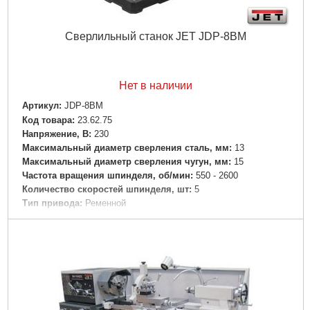
Сверлильный станок JET JDP-8BM
Нет в наличии
Артикул:
JDP-8BM
Код товара:
23.62.75
Напряжение, В:
230
Максимальный диаметр сверления сталь, мм:
13
Максимальный диаметр сверления чугун, мм:
15
Частота вращения шпинделя, об/мин:
550 - 2600
Количество скоростей шпинделя, шт:
5
Тип привода:
Ременной
Конус шпинделя:
B16/JT33
Расстояние шпиндель-стол, мм:
245
Расстояние шпиндель-основание, мм:
325
Вылет шпинделя, мм:
102,5
Ход пиноли шпинделя, мм:
50
Диаметр стойки, мм:
48
Размер стола, мм:
165x158