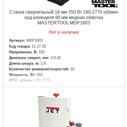
Станок сверлильный 16 мм 550 Вт 180-2770 об/мин
ход шпинделя 80 мм медная обмотка
MASTERTOOL MDP1603
Нет в наличии
Артикул:
MDP1603
Код товара:
21.17.25
Напряжение, В:
220
Диапазон сверел, мм:
3,0-16
Длина шнура, м:
1,8
Количество режимов/скоростей:
16
Мощность, Вт:
550
RPM, об/мин:
180-2770
Габариты упаковки:
790x450x270 мм
Вес брутто:
38,000 г
Подробнее...