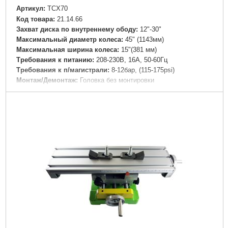
Артикул:
TCX70
Код товара:
21.14.66
Захват диска по внутреннему ободу:
12"-30"
Максимальный диаметр колеса:
45" (1143мм)
Максимальная ширина колеса:
15"(381 мм)
Требования к питанию:
208-230В, 16А, 50-60Гц
Требования к п/магистрали:
8-12бар, (115-175psi)
Монтаж/Демонтаж:
Головка без монтировки
Метод зажима:
Центральный зажим
Метод отжима бортов:
Верхний/нижний ролики
Размеры:
1415х2135x1425 мм
Глубина станка:
С колесным лифтом: 1675мм; Без колесного
лифта: 1400мм
Вес:
479 кг
Частота вращения двигателя:
7/17 об/мин ПЧС 7 об/мин
ПрЧС
Крутящий момент:
880 Нм
Тип:
автомат
Подробнее...