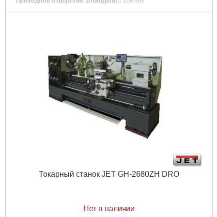
Проходное отверстие шпинделя::
105 мм
Конус шпинделя::
Ø113 мм 1:20
Присоединение шпинделя: Camlock:
D1-8 (DIN 55029)
Диапазон скоростей: 12:
36 - 1600 мм/об
Продольная подача::
0,028-2,52 мм/об
Поперечная подача::
0,012-1,07 мм/об
Метрическая резьба: 22:
1-14 мм/об
Дюймовая резьба: 25:
28-2 TPI
Питчевая резьба: 24:
56-4 DP
Модульная резьба: 18:
0,5-7 MP
Ускоренное перемешение продольного суппорта::
4,5 м/
мин
Ускоренное перемешение поперечного суппорта::
2,0 м/
мин
Максимальный размер инструмента::
25x25 мм
Ход поперечного суппорта::
310 мм
Ход верхнего суппорта::
145 мм
Ход пиноли задней бабки::
150 мм
Токарный станок JET GH-2680ZH DRO
Диаметр пиноли задней бабки::
75 мм
Конус пиноли задней бабки::
Mk-5
Рабочий диаметр неподвжного люнета::
100-240 мм
Рабочий диаметр подвжного люнета::
20-100 мм
Нет в наличии
Расстояние между направляющими::
405 мм