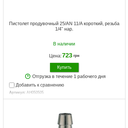
Пистолет продувочный 25/AN 11/A короткий, резьба
1/4" нар.
В наличии
723
Цена:
грн
Купить
Отгрузка в течение 1 рабочего дня
Добавить к сравнению
Артикул:
AH050505
Код товара:
23.18.68
Гарантия, мес.:
6
Тип:
Продувочный пистолет
Материал ручки:
металл
Тип хвостовика / посадки:
1/4"
Габариты упаковки:
200x90x30 мм