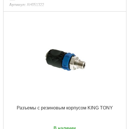
Артикул:
AH051322
Код товара:
23.65.54
Гарантия, мес.:
6
Тип:
Продувочный пистолет
Материал ручки:
пластик
Габариты упаковки:
240x120x30 мм
Вес брутто:
91 г
Подробнее...
Разъемы с резиновым корпусом KING TONY
В наличии