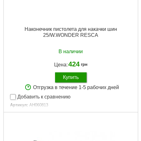
Наконечник пистолета для накачки шин
25/W.WONDER RESCA
В наличии
424
Цена:
грн
Купить
Отгрузка в течение 1-5 рабочих дней
Добавить к сравнению
Артикул:
AH060813
Код товара:
23.18.45
Гарантия, мес.:
6
Тип:
Насадка для подкачки колес
Габариты упаковки:
30x30x15 мм
Вес брутто:
25 г