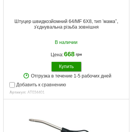
Штуцер швидкозйомний 64/MF 6X8, тип 'мама",
з'єднувальна різьба зовнішня
В наличии
668
Цена:
грн
Купить
Отгрузка в течение 1-5 рабочих дней
Добавить к сравнению
Артикул:
AT034401
Код товара:
23.66.12
Гарантия, мес.:
6
Габариты упаковки:
120x20x20 мм
Вес брутто:
50 г
Подробнее...