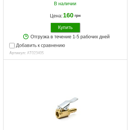
В наличии
160
Цена:
грн
Купить
Отгрузка в течение 1-5 рабочих дней
Добавить к сравнению
Артикул:
AT023405
Код товара:
23.18.16
Гарантия, мес.:
6
Тип хвостовика / посадки:
3/8"
Габариты упаковки:
35x25x25 мм
Вес брутто:
25 г
Подробнее...