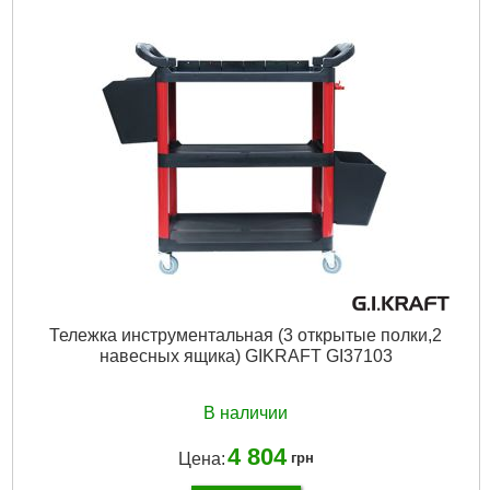
Тип источника света:
3Вт SMD LED
Время зарядки:
3-4 ч
Время освещения:
основной
Аккумулятор:
Li-Ion 2200 мАч
Световой поток:
300 Лм
Габариты упаковки:
200x90x80 мм
Вес брутто:
420 г
Подробнее...
Тележка инструментальная (3 открытые полки,2
навесных ящика) GIKRAFT GI37103
В наличии
4 804
Цена:
грн