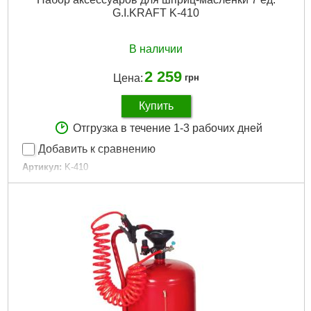
G.I.KRAFT K-410
В наличии
2 259
Цена:
грн
Купить
Отгрузка в течение 1-3 рабочих дней
Добавить к сравнению
Артикул:
K-410
Код товара:
15.79.52
Количество насадок:
7 ед.
Габариты упаковки:
200x70x70 мм
Вес брутто:
450 г
Подробнее...