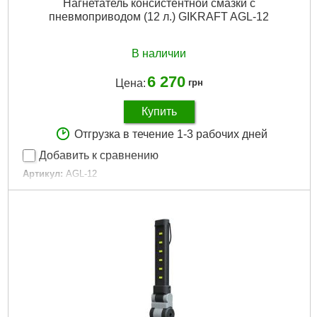
Нагнетатель консистентной смазки с
пневмоприводом (12 л.) GIKRAFT AGL-12
В наличии
6 270
Цена:
грн
Купить
Отгрузка в течение 1-3 рабочих дней
Добавить к сравнению
Артикул:
AGL-12
Код товара:
22.40.58
Производительность:
0,5-0,85 л/мин
Резервуар:
12 л
Материал бочки:
Металл
Размеры:
320х360х870 мм
Габариты упаковки:
790x320x350 мм
Вес брутто:
11,800 г
Подробнее...