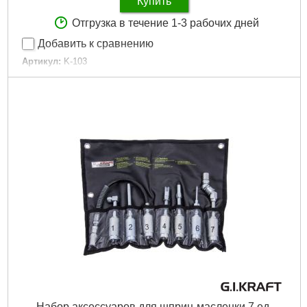
Купить
Отгрузка в течение 1-3 рабочих дней
Добавить к сравнению
Артикул:
K-103
Код товара:
15.79.39
Емкость:
100 мл
Давление:
60-80 атм.
Габариты упаковки:
305x45x45 мм
Вес брутто:
420 г
Подробнее...
Набор аксессуаров для шприц-масленки 7 ед.