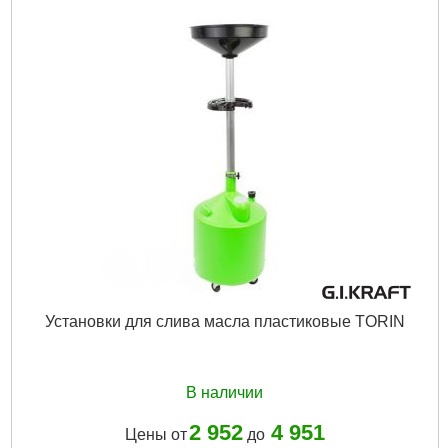
Емкость для выкаченного масла:
10 л
Материал воронки:
металл
К-во колес:
4 шт.
Размер площадки:
390x390 мм
Мин. высота:
1300 мм
Макс. высота:
2000 мм
Габариты упаковки:
1000x530x180 мм
Вес брутто:
12,000 г
Подробнее...
Установки для слива масла пластиковые TORIN
В наличии
2 952
4 951
Цены от
до