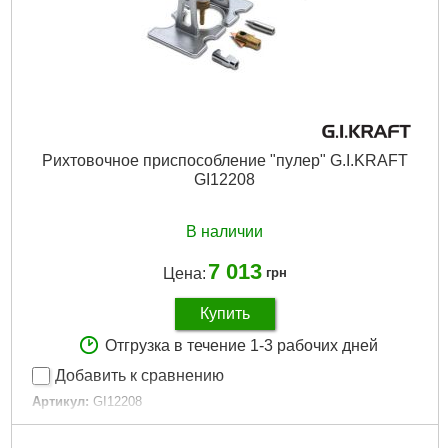
Кол-во щупов:
5 ед.
Длина щупов:
700 мм
Размер:
Ø8 мм
Габариты упаковки:
770x460x440 мм
Вес брутто:
10,000 г
Подробнее...
Рихтовочное приспособление "пулер" G.I.KRAFT
GI12208
В наличии
7 013
Цена:
грн
Купить
Отгрузка в течение 1-3 рабочих дней
Добавить к сравнению
Артикул:
GI12208
Код товара:
15.79.95
Габариты упаковки:
240x200x80 мм