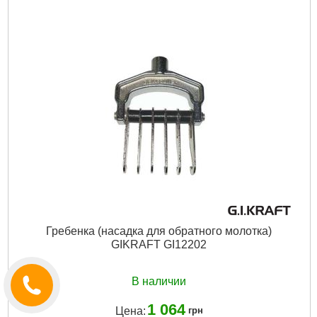
Габариты упаковки:
57x23x2 мм
Вес брутто:
7 г
Подробнее...
Гребенка (насадка для обратного молотка)
GIKRAFT GI12202
В наличии
1 064
Цена:
грн