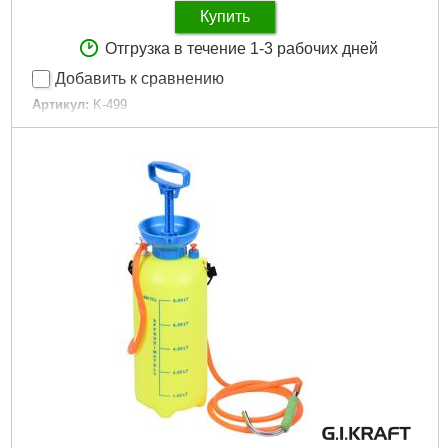
Купить
Отгрузка в течение 1-3 рабочих дней
Добавить к сравнению
Артикул:
K-499
Код товара:
20.69.31
Длина всасывания:
1,5 м
Максимальная пропускная способность:
22 л/мин
Максимальная частота вращения:
70 об/мин
Общая длина:
1,3 м
Длина всас:
1,5м
Мах пропускная способность:
22л/мин
Габариты упаковки:
1100x210x200 мм
Вес брутто:
5,470 г
Подробнее...