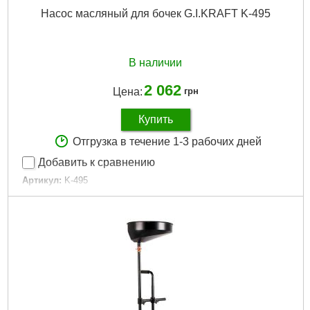
Насос масляный для бочек G.I.KRAFT K-495
В наличии
2 062
Цена:
грн
Купить
Отгрузка в течение 1-3 рабочих дней
Добавить к сравнению
Артикул:
K-495
Код товара:
15.79.54
Для емкости:
60/200 л
Габариты упаковки:
470x140x70 мм
Вес брутто:
2,690 г
Подробнее...