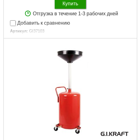
Купить
Отгрузка в течение 1-3 рабочих дней
Добавить к сравнению
Артикул:
GI37103
Код товара:
23.17.66
Макс. нагрузка:
200 кг
Кол-во полок:
3 (открытые)
Материал:
…
Размер полки:
420x600х350 мм
Размер навесного ящик:
340х210х260 мм
Размер:
550х850х1150 мм
Габариты упаковки:
765x440x215 мм
Вес брутто:
10,700 г
Подробнее...