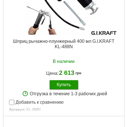
Шприц рычажно-плунжерный 400 мл G.I.KRAFT
KL-488N
В наличии
2 613
Цена:
грн
Купить
Отгрузка в течение 1-3 рабочих дней
Добавить к сравнению
Артикул:
KL-488N
Код товара:
15.79.42
Габариты упаковки:
400x160x70 мм
Вес брутто:
2,050 г