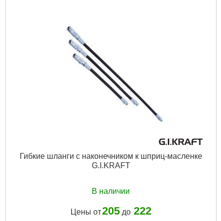
Вес брутто:
30 г
Подробнее...
Гибкие шланги с наконечником к шприц-масленке
G.I.KRAFT
В наличии
205
222
Цены от
до