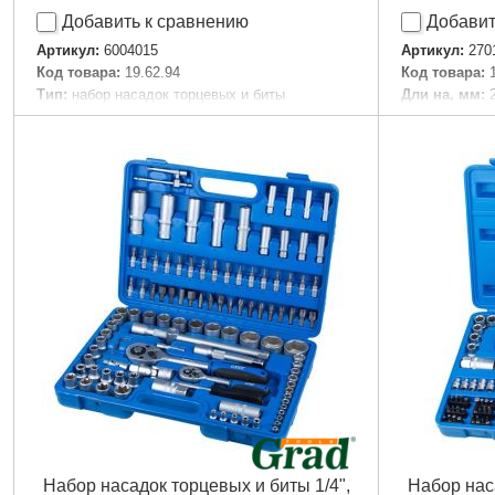
Добавить к сравнению
Добавит
Артикул:
6004015
Артикул:
270
Код товара:
19.62.94
Код товара:
Tип:
набор насадок торцевых и биты
Дли на, мм:
Материал:
CrV
Цвет:
Прозра
Квадрат, " (дюйм):
1/4
Диаметр кле
Количество, ед:
46
Масса, кг:
1
Количество в наборе, шт:
46
Габариты уп
Материал кейса:
пластик
Вес брутто:
1
Размеры кейса, мм:
245 × 170 × 53
Ширина в упаковке (см):
24
Длина в упаковке (см):
15.5
Высота в упаковке (см):
5
Габариты упаковки:
230x130x50 мм
Вес брутто:
1,171 г
Подробнее...
Набор насадок торцевых и биты 1/4",
Набор наса