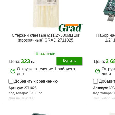
Стержни клеевые Ø11.2×300мм 1кг
Набор нас
(прозрачные) GRAD 2711025
1/2"
В наличии
323
2 6
Купить
Цена:
Цена:
грн
Отгрузка в течение 1 рабочего
Отгруз
дня
дней
Добавить к сравнению
Добавит
Артикул:
2711025
Артикул:
600
Код товара:
19.55.72
Код товара:
Дли на, мм:
300
Tип:
набор н
Цвет:
Прозрачный
Материал:
Cr
Диаметр клеевого стержня, мм:
11.2
Квадрат, " (
Масса, кг:
1
Количество, 