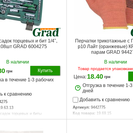
адок торцевых и бит 1/4",
Перчатки трикотажные с 
 108шт GRAD 6004275
р10 Лайт (оранжевые) 
парам GRAD 9442
В наличии
В наличии
Товар продается упаковками
80
Купить
грн
18.40
Цена:
грн
ка в течение 1-3 рабочих
Отгрузка в течение 1-
дней
ь к сравнению
Добавить к сравнению
4275
Артикул:
9442775
19.63.13
Код товара:
19.69.15
асадок торцевых и биты
Tип:
трикотажные
V
Продажа кратно, шт:
12
дюйм):
1/4, 1/2
Материал:
Трикотаж с ПВХ прот
ед:
108