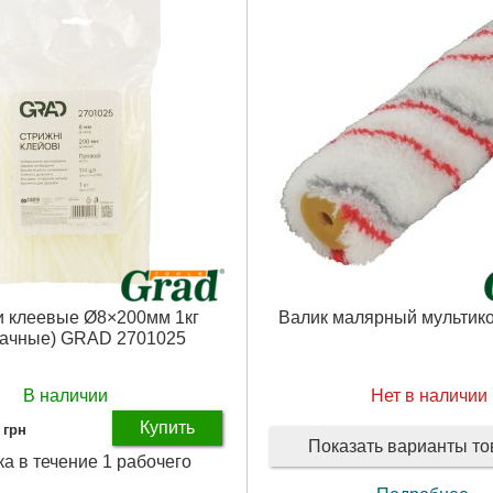
Рвзмер:
10
 наборе, шт:
108
Количество в упаковке:
12
са:
пластик
Вес брутто (единицы), кг:
0.038
са, мм:
375 × 290 × 75
Ширина в упаковке (см):
23
ковке (см):
37.5
Длина в упаковке (см):
12
овке (см):
28
Высота в упаковке (см):
11.5
ковке (см):
7.5
Габариты упаковки:
180x70x5 
аковки:
380x270x70 мм
Вес брутто:
87 г
,300 г
Подробнее...
Подробнее...
 клеевые Ø8×200мм 1кг
Валик малярный мультик
рачные) GRAD 2701025
В наличии
Нет в наличии
Купить
грн
Показать варианты т
ка в течение 1 рабочего