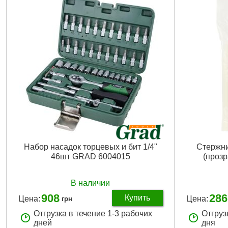
Ширина в упаковке (см):
13.5
Количество в
Длина в упаковке (см):
32
Материал кей
Высота в упаковке (см):
4.5
Размеры кей
Габариты упаковки:
320x130x70 мм
Ширина в упа
Вес брутто:
996 г
Длина в упак
Высота в упа
Подробнее...
Габариты уп
Вес брутто:
6
Набор насадок торцевых и бит 1/4"
Стержни
46шт GRAD 6004015
(проз
В наличии
908
286
Купить
Цена:
Цена:
грн
Отгрузка в течение 1-3 рабочих
Отгруз
дней
дня