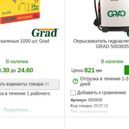
каленые 1000 шт. Grad
Опрыскиватель гидравли
GRAD 5003935
В наличии
В наличии
0.30
24.60
821
до
Цена:
грн
Отгрузка в течение 1-
ать варианты товара
дней
(5)
Добавить к сравнению
ка в течение 1 рабочего
Артикул:
5003935
Код товара:
29.07.13
Подробнее...
Tип:
гидравлические
Гарантия, мес:
12
Объем бака, л:
12
Вес брутто (единицы), кг:
2.6