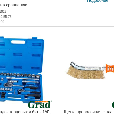
Подробнее...
ь к сравнению
1025
19.55.75
200
чный
евого стержня, мм:
8.0
аковки:
210x170x70 мм
,006 г
Подробнее...
док торцевых и биты 1/4",
Щетка проволочная с пла