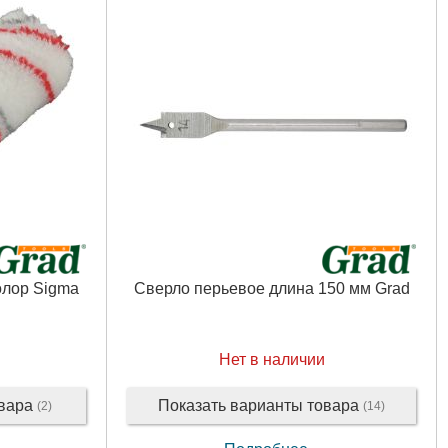
Рвзмер:
10
Количество в упаковке:
12
 кг
Масса, кг:
0.038
Ширина в упаковке (см):
22
Длина в упаковке (см):
12
Высота в упаковке (см):
11
мм
Габариты упаковки:
150x120x30 мм
Вес брутто:
35 г
Подробнее...
олор Sigma
Сверло перьевое длина 150 мм Grad
Нет в наличии
овара
Показать варианты товара
(2)
(14)