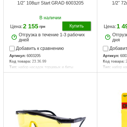
1/2" 108шт Start GRAD 6003205
1/2" 7
В наличии
2 155
1 4
Купить
Цена:
Цена:
грн
Отгрузка в течение 1-3 рабочих
Отгруз
дней
дня
Добавить к сравнению
Добавит
Артикул:
6003205
Артикул:
600
Код товара:
23.36.99
Код товара:
Tип:
набор насадок торцевых и биты
Tип:
набор н
Квадрат, " (дюйм):
1/4, 1/2
Квадрат, " (
Количество, ед:
108
Количество, 
Размеры кейса, мм:
385 × 27 × 80
Размеры кей
Габариты упаковки:
370x270x80 мм
Ширина в упа
Вес брутто:
7,000 г
Длина в упак
Высота в упа
Подробнее...
Габариты уп
Вес брутто:
4