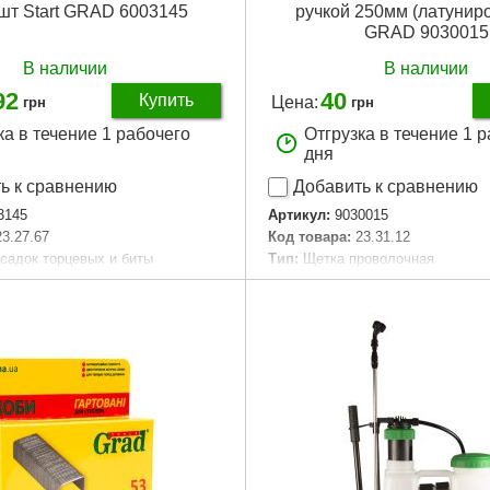
2шт Start GRAD 6003145
ручкой 250мм (латунир
GRAD 9030015
В наличии
В наличии
92
40
Купить
Цена:
грн
грн
ка в течение 1 рабочего
Отгрузка в течение 1 
дня
ь к сравнению
Добавить к сравнению
3145
Артикул:
9030015
23.27.67
Код товара:
23.31.12
асадок торцевых и биты
Tип:
Щетка проволочная
дюйм):
1/4, 1/2
Дли на, мм:
250
ед:
72
Диаметр проволоки, мм:
0.3
са, мм:
385 × 27 × 80
Материал проволоки:
Латуниро
ковке (см):
36.5
Ширина без упаковки (см):
6
овке (см):
26
Длина без упаковки (см):
26.5
ковке (см):
7
Высота без упаковки (см):
2
аковки:
370x270x70 мм
Габариты упаковки:
260x50x20
,000 г
Вес брутто:
100 г
Подробнее...
Подробнее...