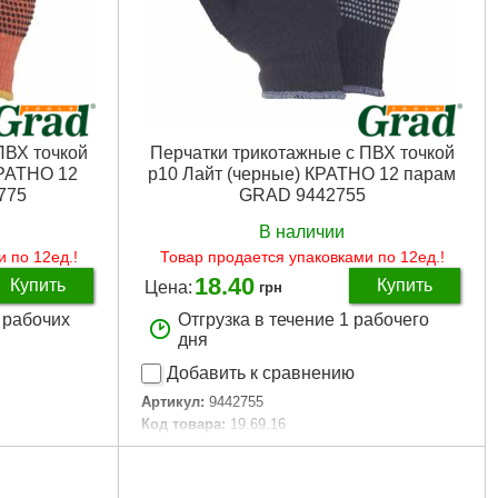
ПВХ точкой
Перчатки трикотажные с ПВХ точкой
КРАТНО 12
р10 Лайт (черные) КРАТНО 12 парам
775
GRAD 9442755
В наличии
 по 12ед.!
Товар продается упаковками по 12ед.!
18.40
Купить
Купить
Цена:
грн
3 рабочих
Отгрузка в течение 1 рабочего
дня
Добавить к сравнению
Артикул:
9442755
Код товара:
19.69.16
Tип:
трикотажные
Продажа кратно, шт:
12
ектором
Материал:
Трикотаж с ПВХ протектором