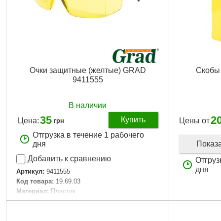
Очки защитные (желтые) GRAD
Скобы 
9411555
В наличии
35
2
Купить
Цена:
Цены от
грн
Отгрузка в течение 1 рабочего
Показ
дня
Добавить к сравнению
Отгруз
дня
Артикул:
9411555
Код товара:
19.69.03
Материал:
Пластик
Цвет линз:
Желтый
Габариты:
15x12x5.5/
Ширина в упаковке (см):
15