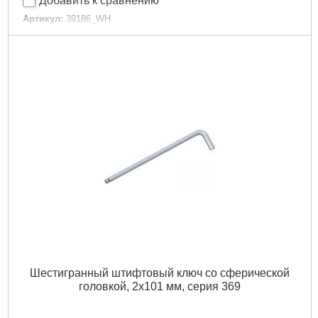
Добавить к сравнению
Артикул:
39186_WH
Код товара:
27.35.20
Размер / мм / ":
50
Размер, мм:
50
Кол-во в упаковке:
1
Количество в упаковке, шт:
1
Тип хвостовика:
1/4"
Тип хвостовика / посадки:
1/4"
Назначение:
Стандартное
Тип наконечника:
Звездочка (Torx)
Подробнее...
Шестигранный штифтовый ключ со сферической
головкой, 2x101 мм, серия 369