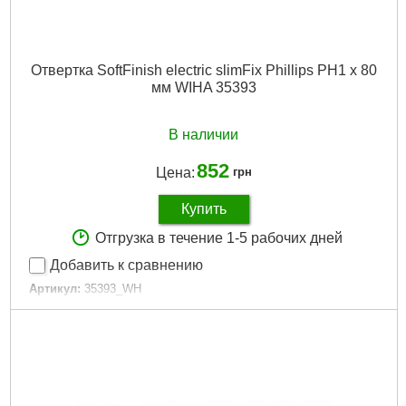
Отвертка SoftFinish electric slimFix Phillips PH1 x 80
мм WIHA 35393
В наличии
852
Цена:
грн
Купить
Отгрузка в течение 1-5 рабочих дней
Добавить к сравнению
Артикул:
35393_WH
Код товара:
27.33.34
Тип наконечника:
Шлицевой (SL)
Подробнее...