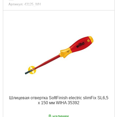
Артикул:
43125_WH
Код товара:
27.35.36
Подробнее...
Шлицевая отвертка SoftFinish electric slimFix SL6,5
x 150 мм WIHA 35392
В наличии