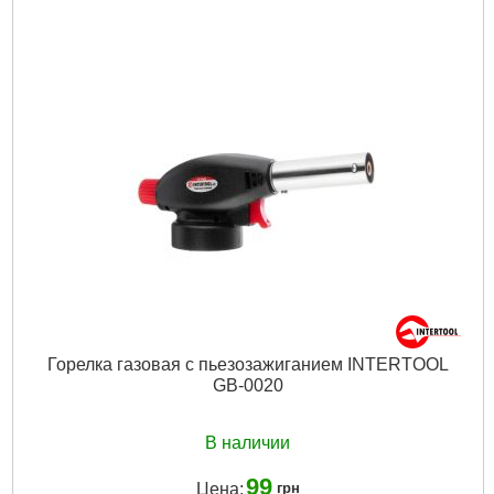
Объем бачка:
17 мл
Особенности:
пьезоподжиг, пластиковый кейс
Температура пламени:
1300 °С
Температура:
пайка 210-400 °С
Габариты упаковки:
285x140x45 мм
Вес брутто:
513 г
Подробнее...
Горелка газовая c пьезозажиганием INTERTOOL
GB-0020
В наличии
99
Цена:
грн