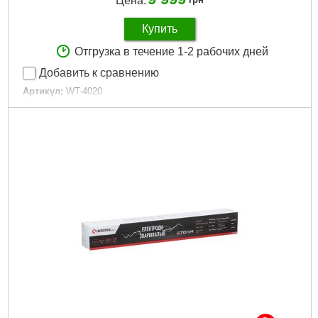
Цена:
Купить
Отгрузка в течение 1-2 рабочих дней
Добавить к сравнению
Артикул:
WT-4020
Код товара:
28.02.78
Диаметр сварочного электрода:
1,6-5 мм
Напряжение питания:
230 В
Гарантия:
3 года
Габаритные размеры:
440х260х330 мм
Потребляемая мощность:
до 4,8 кВА
Ток сварки:
20-180 А
Габариты упаковки:
400x330x265 мм
Вес брутто:
8,000 г
Подробнее...