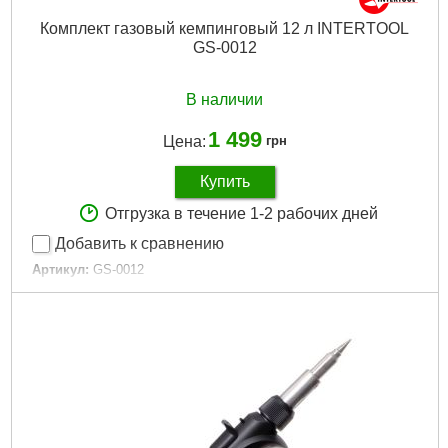
Комплект газовый кемпинговый 12 л INTERTOOL
GS-0012
В наличии
1 499
Цена:
грн
Купить
Отгрузка в течение 1-2 рабочих дней
Добавить к сравнению
Артикул:
GS-0012
Код товара:
26.49.87
Габаритные размеры:
230х470 мм
Мощность:
2200 Вт
Расход топлива:
145 г/час
Габариты упаковки:
230x230x480 мм
Вес брутто:
5,000 г
Подробнее...