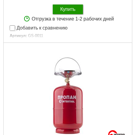
Купить
Отгрузка в течение 1-2 рабочих дней
Добавить к сравнению
Артикул:
GS-0011
Код товара:
10.92.05
Воспламенение:
пьезоэлектрический поджиг
Мощность:
2800 Вт
Расход топлива:
100-150 г/час
Топливо:
пропан/бутан в цанговых баллонах
Температура пламени:
700 °С
Комплектация:
плитка, чехол
Габариты упаковки:
145x145x130 мм
Вес брутто:
700 г
Подробнее...