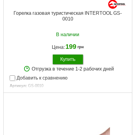
Горелка газовая туристическая INTERTOOL GS-
0010
В наличии
199
Цена:
грн
Купить
Отгрузка в течение 1-2 рабочих дней
Добавить к сравнению
Артикул:
GS-0010
Код товара:
10.92.04
Воспламенение:
пьезоэлектрический поджиг
Мощность:
2800 Вт
Расход топлива:
100-150 г/час
Топливо:
пропан/бутан в цанговых баллонах
Температура пламени:
до 700 °С
Комплектация:
плитка, чехол
Габариты упаковки:
110x110x100 мм