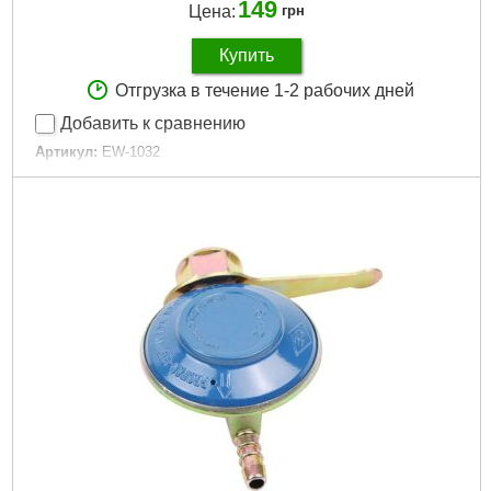
149
Цена:
грн
Купить
Отгрузка в течение 1-2 рабочих дней
Добавить к сравнению
Артикул:
EW-1032
Код товара:
28.75.29
Диаметр сварочного электрода:
3,2 мм
Габариты упаковки:
350x452x3 мм
Вес брутто:
1,000 г
Подробнее...