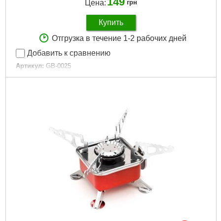
149
Цена:
грн
Купить
Отгрузка в течение 1-2 рабочих дней
Добавить к сравнению
Артикул:
GB-0025
Код товара:
11.09.78
Расход топлива:
300 г/час
Температура пламени:
до 1350 °С
Габариты упаковки:
210x100x40 мм
Вес брутто:
208 г
Подробнее...