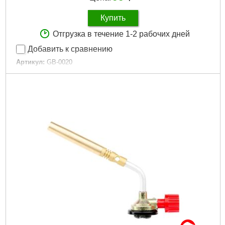
Купить
Отгрузка в течение 1-2 рабочих дней
Добавить к сравнению
Артикул:
GB-0020
Код товара:
10.96.00
Расход топлива:
80 г/час
Температура пламени:
1300 °С
Габариты упаковки:
160x100x50 мм
Вес брутто:
150 г
Подробнее...