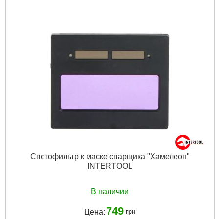
Рабочее давление:
0,25-0,35 МПа
Объем резервуара:
1,5 л
Температура пламени:
от 1000 °С
Габариты упаковки:
290x260x135 мм
Вес брутто:
1,400 г
Подробнее...
Светофильтр к маске сварщика "Хамелеон"
INTERTOOL
В наличии
749
Цена:
грн