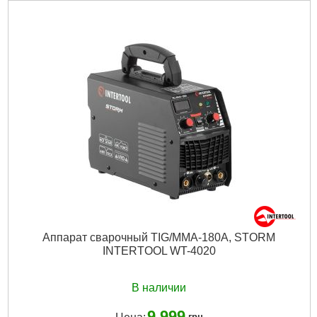
Диаметр сварочного электрода:
1,6-4 мм
Ток сварки:
20-180 А
Потребляемая мощность:
до 8,2 кВА
Габаритные размеры:
334х145х260 мм
Напряжение питания:
230 В
Гарантия:
3 года
Габариты упаковки:
334x260x145 мм
Вес брутто:
5,750 г
Подробнее...
Аппарат сварочный TIG/MMA-180A, STORM
INTERTOOL WT-4020
В наличии
9 999
грн