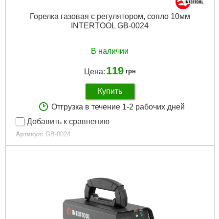
Горелка газовая с регулятором, сопло 10мм
INTERTOOL GB-0024
В наличии
119
Цена:
грн
Купить
Отгрузка в течение 1-2 рабочих дней
Добавить к сравнению
Артикул:
GB-0024
Код товара:
11.09.77
Диаметр сопла:
10 мм
Температура пламени:
до 1300 °С
Габариты упаковки:
225x125x35 мм
Вес брутто:
128 г
Подробнее...