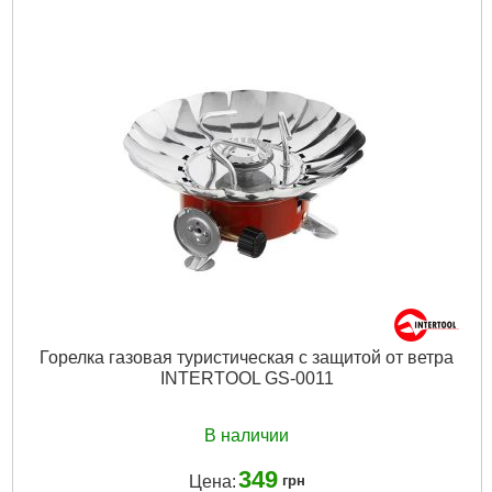
Рабочее давление:
0,25-0,35 МПа
Объем резервуара:
2 л
Температура пламени:
от 1000 °С
Габариты упаковки:
290x260x160 мм
Вес брутто:
1,700 г
Подробнее...
Горелка газовая туристическая с защитой от ветра
INTERTOOL GS-0011
В наличии
349
Цена:
грн