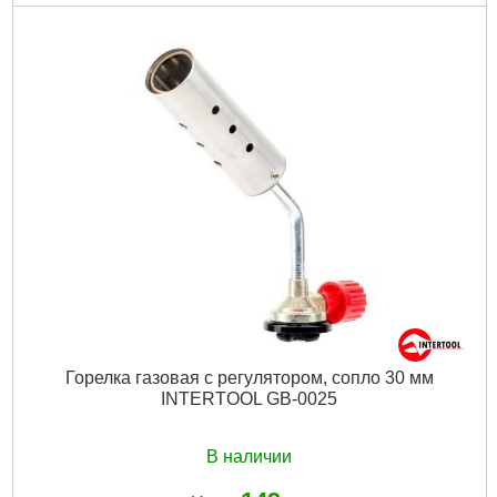
Код товара:
28.02.87
Напряжение питания:
230 В
Потребляемая мощность:
до 4 кВА
Ток сварки:
20-160 А
Диаметр сварочной проволоки:
0,6 - 1 мм
Скорость подачи проволоки:
1,5 - 9 м/мин
Габаритные размеры:
425х205х315 мм
Гарантия:
12 мес.
Диаметр сварочного электрода:
1,6 - 4 мм
Габариты упаковки:
490x350x290 мм
Вес брутто:
11,400 г
Подробнее...
Горелка газовая с регулятором, сопло 30 мм
INTERTOOL GB-0025
В наличии