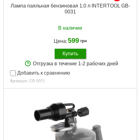
Лампа паяльная бензиновая 1.0 л INTERTOOL GB-
0031
В наличии
599
Цена:
грн
Купить
Отгрузка в течение 1-2 рабочих дней
Добавить к сравнению
Артикул:
GB-0031
Код товара:
11.09.80
Рабочее давление:
0,25-0,35 МПа
Объем резервуара:
1 л
Температура пламени:
от 1000 °С
Габариты упаковки:
280x230x140 мм
Вес брутто:
1,370 г
Подробнее...