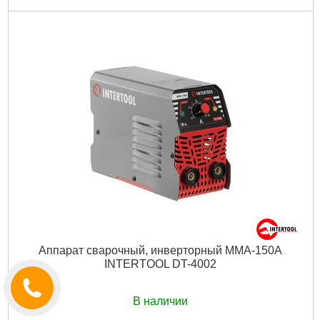
Код товара:
10.02.23
Tип:
очки защитные
Номер светозащитного стекла:
9
Габариты упаковки:
160x70x60 мм
Вес брутто:
130 г
Подробнее...
Аппарат сварочный, инверторный MMA-150A
INTERTOOL DT-4002
В наличии