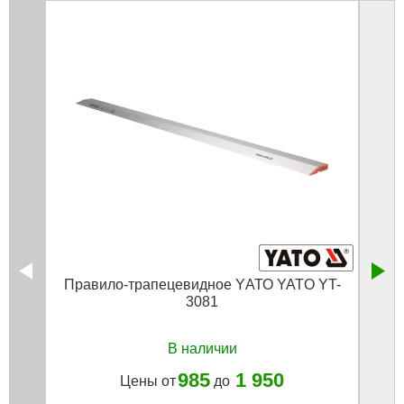
Правило-трапецевидное YАТО YATO YT-
Пра
3081
В наличии
985
1 950
Цены от
до