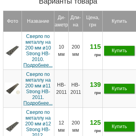
Варианты товара
Ди­
Дли­
Цена,
Фото
Название
Купить
аметр
на
грн
Сверло по
металлу на
115
10
200
200 мм ø10
Купить
Strong HB-
мм
мм
грн
2010.
Подробнее...
Сверло по
металлу на
139
HB-
HB-
200 мм ø11
Купить
Strong HB-
2011
2011
грн
2011.
Подробнее...
Сверло по
металлу на
125
12
200
200 мм ø12
Купить
Strong HB-
мм
мм
грн
2012.