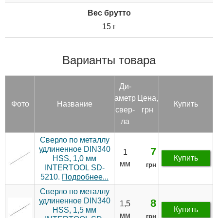
Вес брутто
15 г
Варианты товара
Ди­
аметр
Цена,
Фото
Название
Купить
свер­
грн
ла
Сверло по металлу
удлиненное DIN340
7
1
Купить
HSS, 1,0 мм
мм
грн
INTERTOOL SD-
5210.
Подробнее...
Сверло по металлу
удлиненное DIN340
8
1,5
Купить
HSS, 1,5 мм
мм
грн