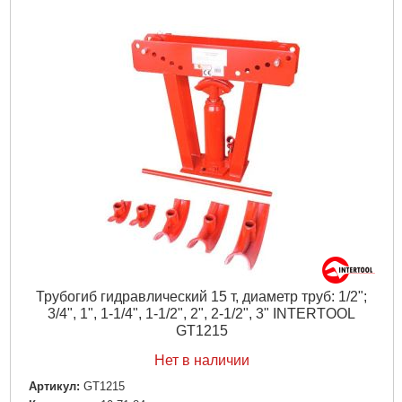
Tип:
съемник пружин гидравлический
Максимальное усилие:
1 т
Вес:
27,000 кг
Объем:
0,052858 куб.м
Подробнее...
Трубогиб гидравлический 15 т, диаметр труб: 1/2";
3/4", 1", 1-1/4", 1-1/2", 2", 2-1/2", 3" INTERTOOL
GT1215
Нет в наличии
Артикул:
GT1215