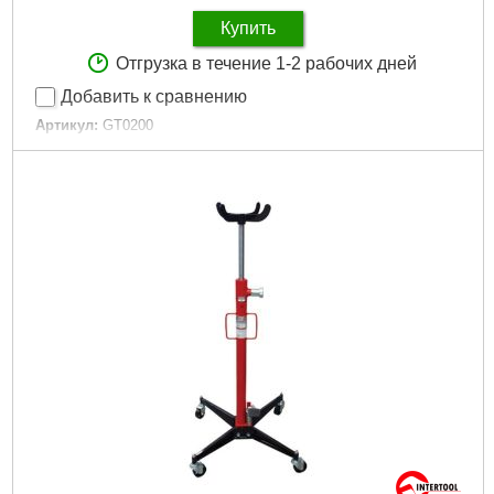
Купить
Отгрузка в течение 1-2 рабочих дней
Добавить к сравнению
Артикул:
GT0200
Код товара:
10.04.81
Tип:
распорки гидравлические
Максимальная нагрузка:
4 т
Ход штока:
130 мм
Габариты упаковки:
560x300x180 мм
Вес брутто:
17,200 г
Подробнее...