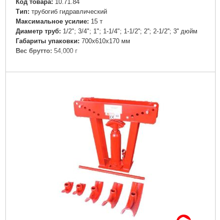
Код товара:
10.71.84
Tип:
трубогиб гидравлический
Максимальное усилие:
15 т
Диаметр труб:
1/2"; 3/4"; 1"; 1-1/4"; 1-1/2''; 2''; 2-1/2''; 3'' дюйм
Габариты упаковки:
700x610x170 мм
Вес брутто:
54,000 г
Подробнее...