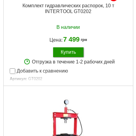
Комплект гидравлических распорок, 10 т
INTERTOOL GT0202
В наличии
7 499
Цена:
грн
Купить
Отгрузка в течение 1-2 рабочих дней
Добавить к сравнению
Артикул:
GT0202
Код товара:
10.04.82
Ход штока:
130 мм
Tип:
распорки гидравлические
Максимальная нагрузка:
10 т
Габариты упаковки:
740x400x180 мм
Вес брутто:
28,000 г
Подробнее...