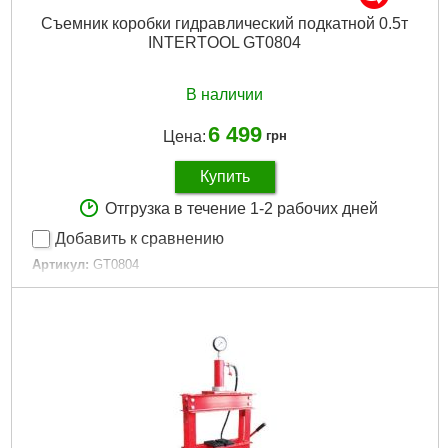
Съемник коробки гидравлический подкатной 0.5т
INTERTOOL GT0804
В наличии
6 499
Цена:
грн
Купить
Отгрузка в течение 1-2 рабочих дней
Добавить к сравнению
Артикул:
GT0804
Код товара:
10.04.87
Tип:
гидравлический подкатной съемник
Грузоподъемность:
0,5 т
Высота подъема:
1100-1900 мм
Габариты упаковки:
1070x300x70 мм
Вес брутто:
30,000 г
Подробнее...