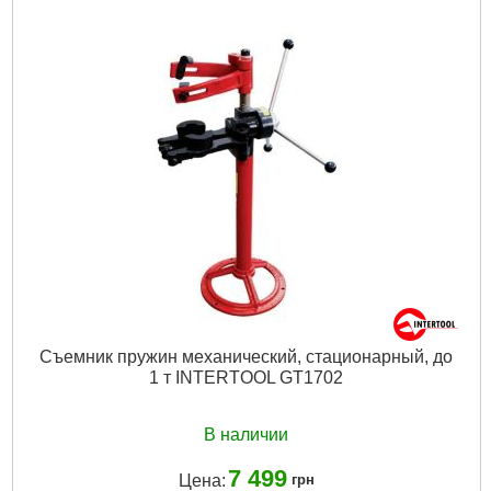
Tип:
пресс гидравлический
Максимальная нагрузка:
20 т
Рабочий диапазон:
70-1020 мм
Ход штока:
180 мм
Высота:
1800 мм
Габариты упаковки:
1570x260x230 мм
Вес брутто:
91,500 г
Подробнее...
Съемник пружин механический, стационарный, до
1 т INTERTOOL GT1702
В наличии
7 499
Цена:
грн