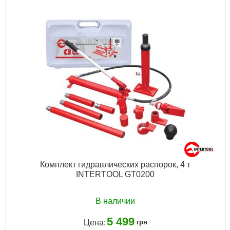
Рабочий диапазон:
80-920 мм
Ход штока:
170 мм
Высота:
1600 мм
Tип:
пресс гидравлический
Максимальная нагрузка:
10 т
Габариты упаковки:
1330x250x170 мм
Вес брутто:
58,000 г
Подробнее...
Комплект гидравлических распорок, 4 т
INTERTOOL GT0200
В наличии
5 499
Цена:
грн