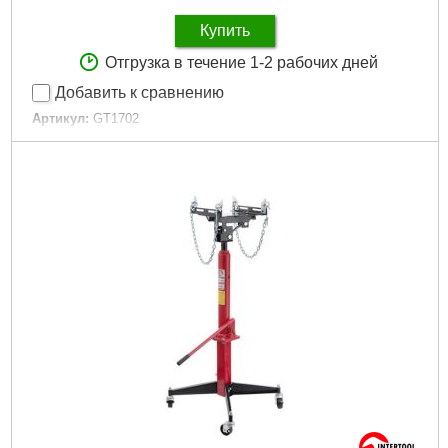
Купить
Отгрузка в течение 1-2 рабочих дней
Добавить к сравнению
Артикул:
GT1702
Код товара:
10.04.94
Tип:
съемник пружин механический
Максимальное усилие:
1 т
Габариты упаковки:
800x380x180 мм
Вес брутто:
27,850 г
Подробнее...