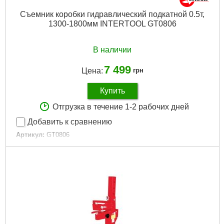
Съемник коробки гидравлический подкатной 0.5т,
1300-1800мм INTERTOOL GT0806
В наличии
7 499
Цена:
грн
Купить
Отгрузка в течение 1-2 рабочих дней
Добавить к сравнению
Артикул:
GT0806
Код товара:
10.04.88
Tип:
гидравлический подкатной съемник
Грузоподъемность:
0.5 т
Высота подъема:
1300-1800 мм
Габариты упаковки:
850x290x260 мм
Вес брутто:
31,200 г
Подробнее...