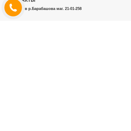
КОНТАКТЫ
г.Харьков р.Барабашова маг. 21-01-258
ЛИЧНЫЙ КАБИНЕТ
История заказов
Личный Кабинет
ДОПОЛНИТЕЛЬНО
Производители (бренды)
ИНФОРМАЦИЯ
Контакты
Доставка и оплата
Договор публичной оферты
RT.CO.UA