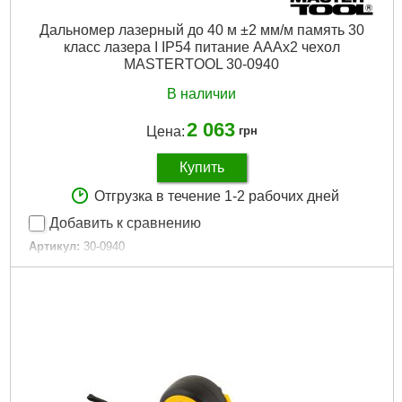
Дальномер лазерный до 40 м ±2 мм/м память 30
класс лазера I IP54 питание АААх2 чехол
MASTERTOOL 30-0940
В наличии
2 063
Цена:
грн
Купить
Отгрузка в течение 1-2 рабочих дней
Добавить к сравнению
Артикул:
30-0940
Код товара:
22.61.96
Класс защиты:
IP54
Класс лазера:
I
Точность измерения:
±2 мм/м
Дальность:
40 м
Габариты упаковки:
160x90x50 мм
Вес брутто:
183 г