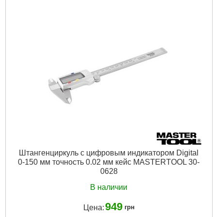
Ширина, мм:
230
Угол измерения, °:
0-180
Габариты упаковки:
530x90x10 мм
Вес брутто:
185 г
Подробнее...
Штангенциркуль с цифровым индикатором Digital
0-150 мм точность 0.02 мм кейс MASTERTOOL 30-
0628
В наличии
949
Цена:
грн