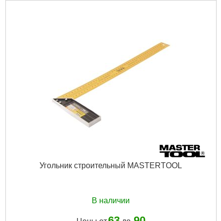
Наличие магнита:
есть
Дли­на:
7,5 м
Ширина:
25 мм
Габариты упаковки:
130x80x40 мм
Вес брутто:
320 г
Подробнее...
Угольник строительный MASTERTOOL
В наличии
63
90