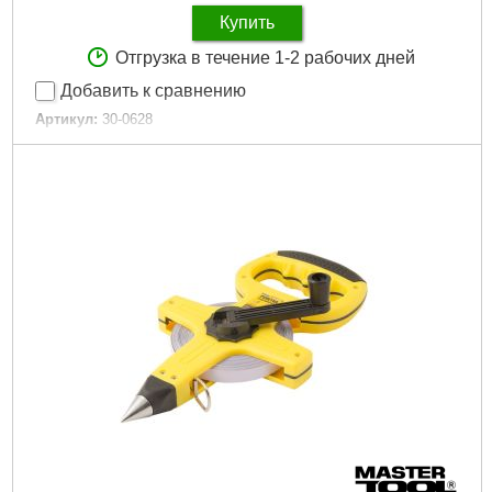
Купить
Отгрузка в течение 1-2 рабочих дней
Добавить к сравнению
Артикул:
30-0628
Код товара:
10.50.77
Tип:
Digital
Диапазон измерения:
0-150 мм
Точность измерения:
0,02 мм
Габариты упаковки:
250x90x30 мм
Вес брутто:
29 г
Подробнее...