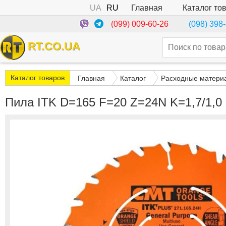
UA
RU
Каталог то
Главная
(099) 009-60-26
(098) 398
RT.CO.UA
Каталог товаров
Главная
Каталог
Расходные матери
Пила ITK D=165 F=20 Z=24N K=1,7/1,0