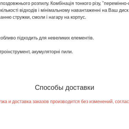
поздовжнього розпилу. Комбінація тонкого різу, "перемінно-
ількості відходів і мінімальному навантаженні на Ваш диск 
панню стружки, смоли і нагару на корпус.
обливо підходить для невеликих елементів.
роінструмент, акумуляторні пили.
Способы доставки
ка и доставка заказов производится без изменений, согла