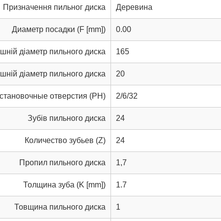
Призначення пильног диска
Деревина
Диаметр посадки (F [mm])
0.00
шній діаметр пильного диска
165
шній діаметр пильного диска
20
становочные отверстия (PH)
2/6/32
Зубів пильного диска
24
Количество зубьев (Z)
24
Пропил пильного диска
1,7
Толщина зуба (K [mm])
1.7
Товщина пильного диска
1