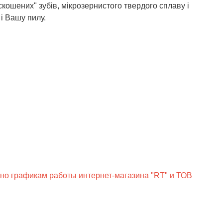
скошених" зубів, мікрозернистого твердого сплаву і
і Вашу пилу.
сно графикам работы интернет-магазина "RT" и ТОВ