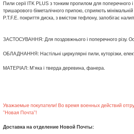
Пили серії ITK PLUS з тонким пропилом для поперечного і 
тришарового біметалічного припою, сприяють мінімальній к
P.T.F.E. покриття диска, з вмістом тефлону, запобігає нали
ЗАСТОСУВАННЯ: Для поздовжнього і поперечного різу. Ос
ОБЛАДНАННЯ: Настільні циркулярні пили, куторізки, елект
МАТЕРІАЛ: М’яка і тверда деревина, фанера.
Уважаемые покупатели! Во время военных действий отгруз
"Новая Почта"!
Доставка на отделение Новой Почты
: