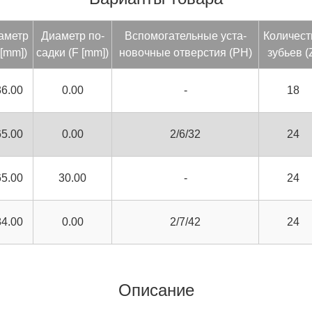
­аметр
Ди­аметр по­
Вспо­мога­тель­ные ус­та­
Ко­личес­
 [mm])
сад­ки (F [mm])
новоч­ные от­вер­стия (PH)
зубь­ев (
36.00
0.00
-
18
65.00
0.00
2/6/32
24
65.00
30.00
-
24
84.00
0.00
2/7/42
24
Описание