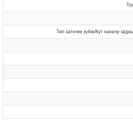
То
Тип заточки зубів/Кут нахилу задн