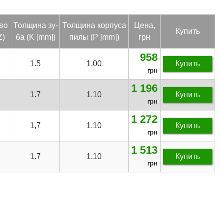
тво
Тол­щи­на зу­
Тол­щи­на кор­пу­са
Цена,
Купить
Z)
ба (K [mm])
пи­лы (P [mm])
грн
958
1.5
1.00
Купить
грн
1 196
1.7
1.10
Купить
грн
1 272
1,7
1.10
Купить
грн
1 513
1.7
1.10
Купить
грн