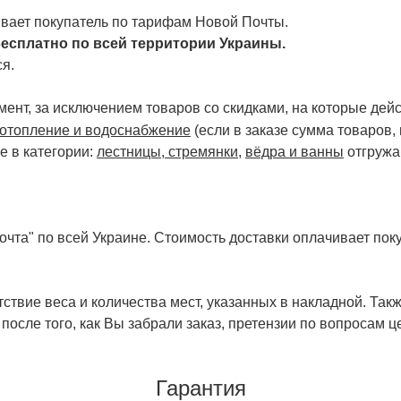
чивает покупатель по тарифам Новой Почты.
есплатно по всей территории Украины.
я.
ент, за исключением товаров со скидками, на которые дейст
отопление и водоснабжение
(если в заказе сумма товаров,
е в категории:
лестницы, стремянки
,
вёдра и ванны
отгружа
чта" по всей Украине. Стоимость доставки оплачивает поку
ствие веса и количества мест, указанных в накладной. Так
 после того, как Вы забрали заказ, претензии по вопросам ц
Гарантия