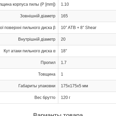
лщина корпуса пилы (P [mm])
1.10
Зовнішній діаметр
165
ьої поверхні пильного диска β
10° ATB + 8° Shear
Внутрішній діаметр
20
Кут атаки пильного диска α
18°
Пропил
1.7
Товщина
1
Габариты упаковки
175x175x5 мм
Вес брутто
120 г
Варианты товара