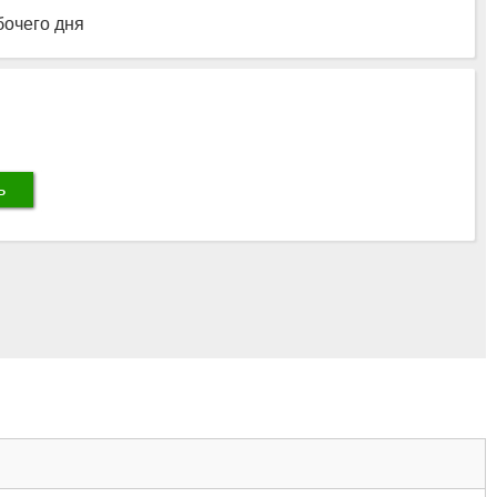
бочего дня
ь