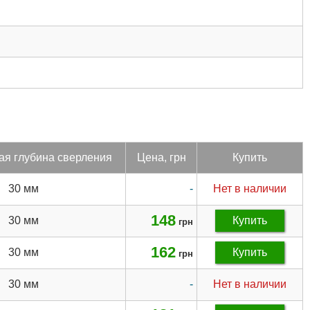
ая глу­бина свер­ле­ния
Цена, грн
Купить
30 мм
-
Нет в наличии
148
30 мм
Купить
грн
162
30 мм
Купить
грн
30 мм
-
Нет в наличии