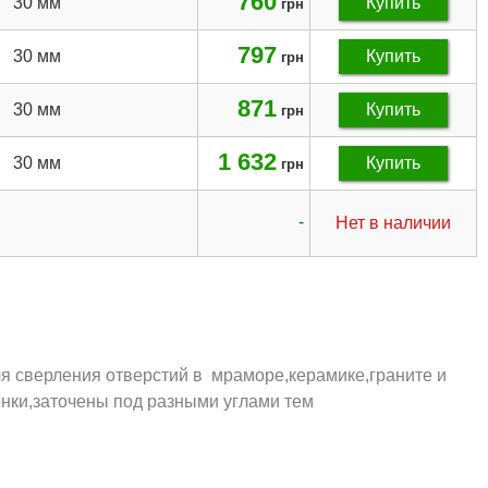
760
30 мм
Купить
грн
797
30 мм
Купить
грн
871
30 мм
Купить
грн
1 632
30 мм
Купить
грн
-
Нет в наличии
я сверления отверстий в мраморе,керамике,граните и
нки,заточены под разными углами тем