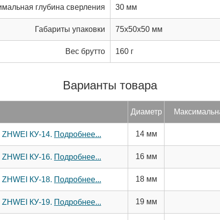
имальная глубина сверления
30 мм
Габариты упаковки
75x50x50 мм
Вес брутто
160 г
Варианты товара
Ди­аметр
Мак­си­маль­н
14 мм
м ZHWEI КУ-14.
Подробнее...
16 мм
м ZHWEI КУ-16.
Подробнее...
18 мм
м ZHWEI КУ-18.
Подробнее...
19 мм
м ZHWEI КУ-19.
Подробнее...