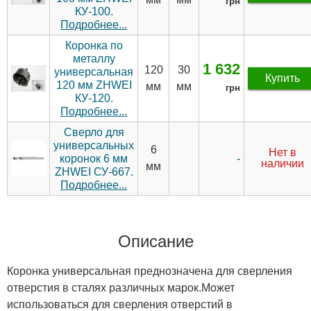
грн
КУ-100.
Подробнее...
Коронка по
металлу
1 632
120
30
универсальная
Купить
120 мм ZHWEI
мм
мм
грн
КУ-120.
Подробнее...
Сверло для
универсальных
6
Нет в
-
коронок 6 мм
наличии
мм
ZHWEI СУ-667.
Подробнее...
Описание
Коронка универсальная преднозначена для сверления
отверстия в сталях различных марок.Может
использоваться для сверления отверстий в