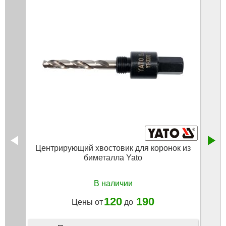
Центрирующий хвостовик для коронок из
биметалла Yato
бимет
В наличии
120
190
Цены от
до