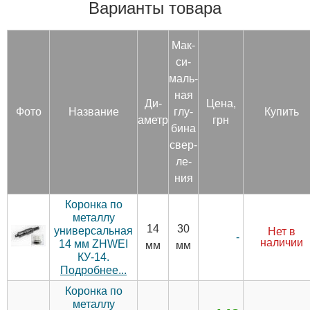
Варианты товара
Мак­
си­
маль­
ная
Ди­
Цена,
Фото
Название
глу­
Купить
аметр
грн
бина
свер­
ле­
ния
Коронка по
металлу
14
30
универсальная
Нет в
-
наличии
14 мм ZHWEI
мм
мм
КУ-14.
Подробнее...
Коронка по
металлу