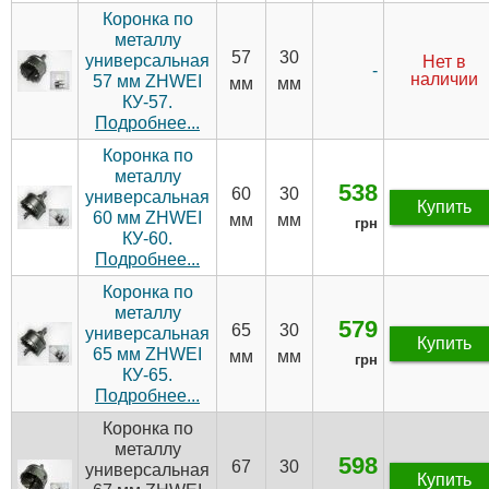
Коронка по
металлу
57
30
универсальная
Нет в
-
наличии
57 мм ZHWEI
мм
мм
КУ-57.
Подробнее...
Коронка по
металлу
538
60
30
универсальная
Купить
60 мм ZHWEI
мм
мм
грн
КУ-60.
Подробнее...
Коронка по
металлу
579
65
30
универсальная
Купить
65 мм ZHWEI
мм
мм
грн
КУ-65.
Подробнее...
Коронка по
металлу
598
67
30
универсальная
Купить