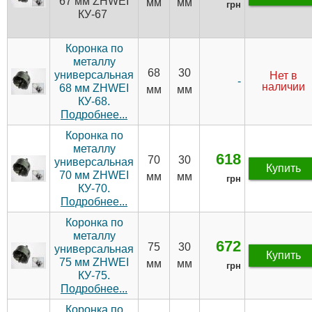
67 мм ZHWEI
мм
мм
грн
КУ-67
Коронка по
металлу
68
30
универсальная
Нет в
-
наличии
68 мм ZHWEI
мм
мм
КУ-68.
Подробнее...
Коронка по
металлу
618
70
30
универсальная
Купить
70 мм ZHWEI
мм
мм
грн
КУ-70.
Подробнее...
Коронка по
металлу
672
75
30
универсальная
Купить
75 мм ZHWEI
мм
мм
грн
КУ-75.
Подробнее...
Коронка по