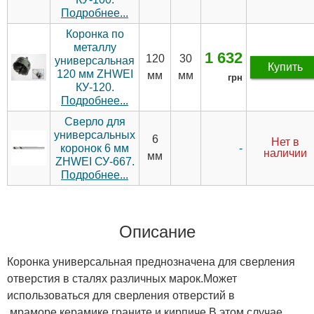
Подробнее...
Коронка по
металлу
1 632
120
30
универсальная
Купить
120 мм ZHWEI
мм
мм
грн
КУ-120.
Подробнее...
Сверло для
универсальных
6
Нет в
-
коронок 6 мм
наличии
мм
ZHWEI СУ-667.
Подробнее...
Описание
Коронка универсальная преднозначена для сверления
отверстия в сталях различных марок.Может
использоваться для сверления отверстий в
мраморе,керамике,граните и кирпиче.В этом случае