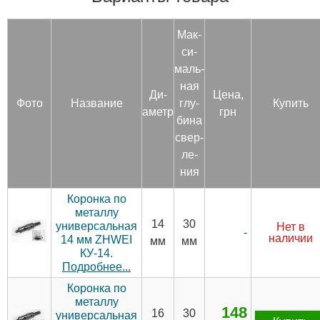
Мак­
си­
маль­
ная
Ди­
Цена,
Фото
Название
глу­
Купить
аметр
грн
бина
свер­
ле­
ния
Коронка по
металлу
14
30
универсальная
Нет в
-
наличии
14 мм ZHWEI
мм
мм
КУ-14.
Подробнее...
Коронка по
металлу
148
16
30
универсальная