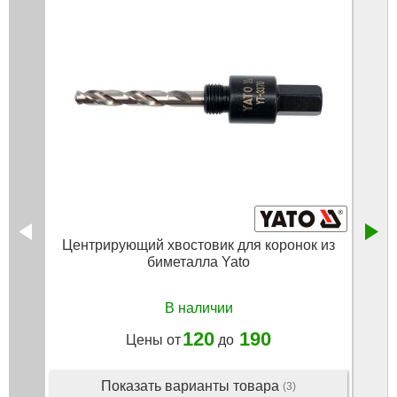
Центрирующий хвостовик для коронок из
биметалла Yato
бимет
В наличии
120
190
Цены от
до
Показать варианты товара
(3)