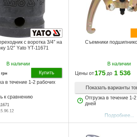
реходник с воротка 3/4″ на
Съемники подшипнико
ку 1/2″ Yato YT-11671
В наличии
В наличии
175
1 536
Купить
Цены от
до
грн
ка в течение 1-2 рабочих
Показать варианты т
ь к сравнению
Отгрузка в течение 1-
дней
11671
15.96.12
Подробнее...
с 3/4″ на 1/2″
готовления:
CrV
аковки:
55x35x35 мм