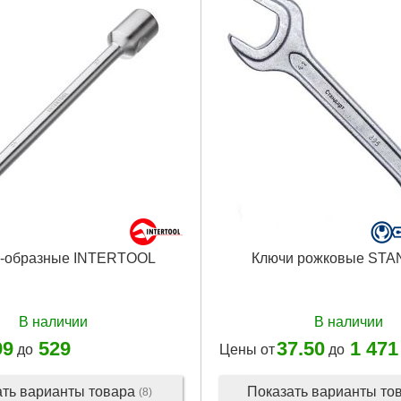
03 г
Подробнее...
I-образные INTERTOOL
Ключи рожковые ST
В наличии
В наличии
99
529
37.50
1 471
до
Цены от
до
ать варианты товара
Показать варианты то
(8)