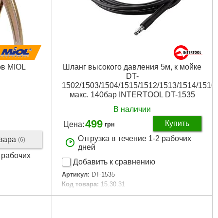
в MIOL
Шланг высокого давления 5м, к мойке
DT-
1502/1503/1504/1515/1512/1513/1514/1516,
макс. 140бар INTERTOOL DT-1535
В наличии
499
Купить
Цена:
грн
Отгрузка в течение 1-2 рабочих
овара
(6)
дней
2 рабочих
Добавить к сравнению
Артикул:
DT-1535
Код товара:
15.30.31
Максимальное давление:
140 бар
Максимальная температура воды:
60 °С
Дли­на:
5 м