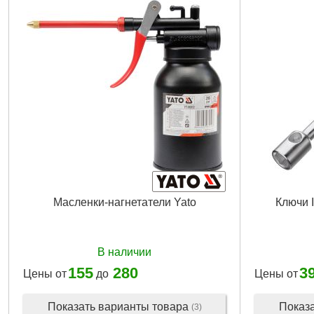
Вес брутто:
2
Масленки-нагнетатели Yato
Ключи 
В наличии
155
280
3
Цены от
до
Цены от
Показать варианты товара
Показ
(3)