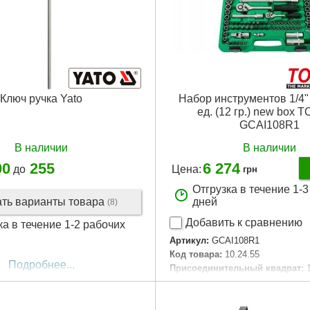
Ключ ручка Yato
Набор инструментов 1/4" 
ед. (12 гр.) new box 
GCAI108R1
В наличии
В наличии
00
255
6 274
до
Цена:
грн
Отгрузка в течение 1-
ать варианты товара
дней
(8)
Добавить к сравнению
ка в течение 1-2 рабочих
Артикул:
GCAI108R1
Код товара:
10.24.55
Подробнее...
Присоединительный квадрат:
Кол-во единиц:
108 ед.
Количество граней:
12 гранный
Габариты упаковки:
385x320x9