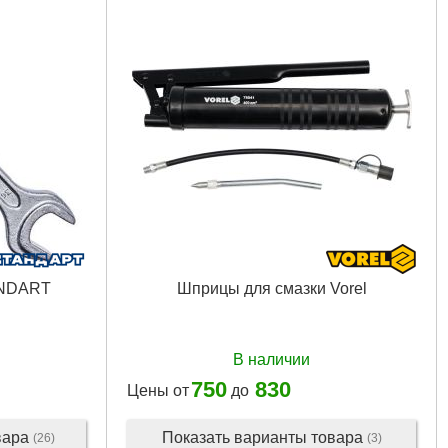
Совместимость:
DT-1502, DT-1503, DT-1504,
DT-1515, DT-1512, DT-1513, DT-1514, DT-1516
Габариты упаковки:
300x300x35 мм
Вес брутто:
910 г
Подробнее...
ANDART
Шприцы для смазки Vorel
В наличии
750
830
Цены от
до
вара
Показать варианты товара
(26)
(3)