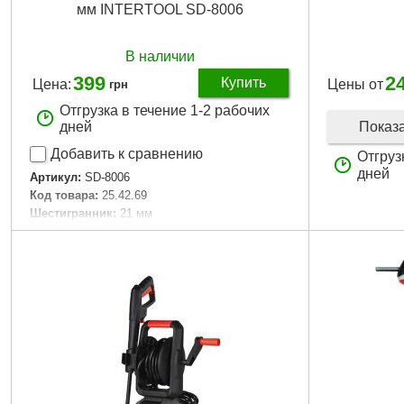
мм INTERTOOL SD-8006
В наличии
399
2
Купить
Цена:
Цены от
грн
Отгрузка в течение 1-2 рабочих
Показ
дней
Добавить к сравнению
Отгруз
дней
Артикул:
SD-8006
Код товара:
25.42.69
Шес­тиг­ран­ник:
21 мм
:
1/2"
Tип:
гайкорезы
Размеры:
13-16; 16-22 мм
Количество единиц в наборе:
2 ед.
Габариты упаковки:
180x80x25 мм
Вес брутто:
650 г
Подробнее...