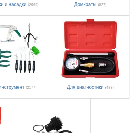
и и насадки
Домкраты
(2969)
(527)
инструмент
Для диагностики
(2177)
(433)