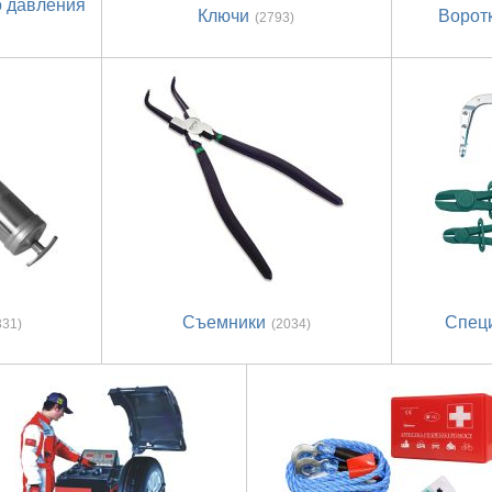
о давления
Ключи
Воротк
(2793)
Съемники
Спец
331)
(2034)