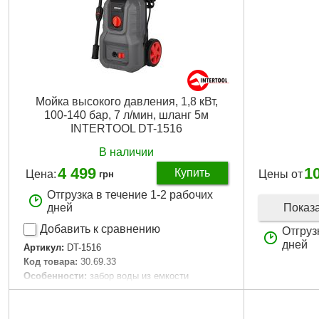
Мойка высокого давления, 1,8 кВт,
100-140 бар, 7 л/мин, шланг 5м
INTERTOOL DT-1516
В наличии
4 499
1
Купить
Цена:
Цены от
грн
Отгрузка в течение 1-2 рабочих
Показ
дней
Добавить к сравнению
Отгруз
дней
Артикул:
DT-1516
Код товара:
30.69.33
Особенности:
забор воды из емкости
Напряжение питания:
230 В~50 Гц
Потребляемая мощность:
1800 Вт
Тип двигателя:
коллекторный