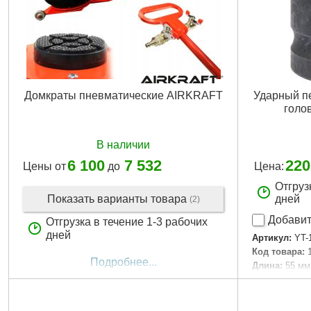
Домкраты пневматические AIRKRAFT
Ударный пе
голов
В наличии
6 100
7 532
220
Цены от
до
Цена:
Отгруз
Показать варианты товара
дней
(2)
Добавит
Отгрузка в течение 1-3 рабочих
дней
Артикул:
YT-
Код товара:
Подробнее...
Длина:
55 мм
Переходник:
Материал из
Габариты уп