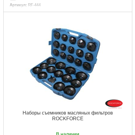
Артикул:
RF-444
Код товара:
29.82.47
Габариты упаковки:
210x120x40 мм
Вес брутто:
105 г
Подробнее...
Наборы съемников масляных фильтров
ROCKFORCE
В наличии