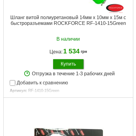
Шланг витой полиуретановый 14мм х 10мм х 15м с
быстроразъемами ROCKFORCE RF-1410-15Green
В наличии
1 534
Цена:
грн
Купить
Отгрузка в течение 1-3 рабочих дней
Добавить к сравнению
Артикул:
RF-1410-15Green
Код товара:
29.15.94
Габариты упаковки:
710x125x130 мм
Вес брутто:
1,820 г
Подробнее...