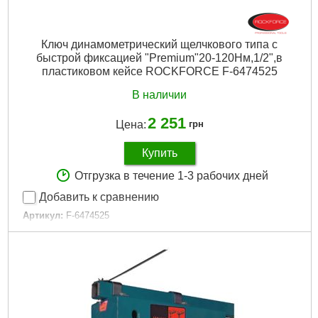
Ключ динамометрический щелчкового типа с
быстрой фиксацией "Premium"20-120Нм,1/2",в
пластиковом кейсе ROCKFORCE F-6474525
В наличии
2 251
Цена:
грн
Купить
Отгрузка в течение 1-3 рабочих дней
Добавить к сравнению
Артикул:
F-6474525
Код товара:
24.48.54
Момент затяжки:
20-120 Нм
Присоединительный квадрат:
1/2"
Габариты упаковки:
487x150x57 мм
Вес брутто:
1,765 г
Подробнее...