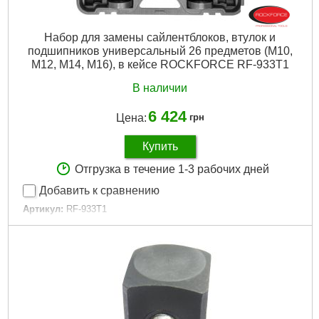
Набор для замены сайлентблоков, втулок и
подшипников универсальный 26 предметов (М10,
М12, М14, М16), в кейсе ROCKFORCE RF-933T1
В наличии
6 424
Цена:
грн
Купить
Отгрузка в течение 1-3 рабочих дней
Добавить к сравнению
Артикул:
RF-933T1
Код товара:
24.45.97
Упаковка:
Кейс
Габариты упаковки:
550x320x150 мм
Вес брутто:
19,300 г
Подробнее...