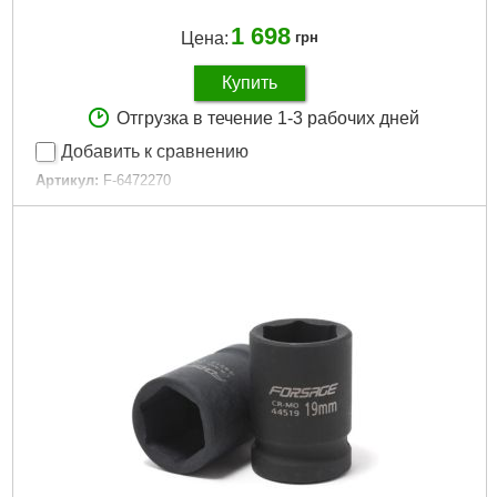
1 698
Цена:
грн
Купить
Отгрузка в течение 1-3 рабочих дней
Добавить к сравнению
Артикул:
F-6472270
Код товара:
17.17.35
Максимальное усилие:
25нм
Минимальное усилие:
5нм
Особенность:
Щелчкового типа
Посадочный квадрат:
1/4"
Габариты упаковки:
300x50x50 мм
Вес брутто:
1,500 г
Подробнее...