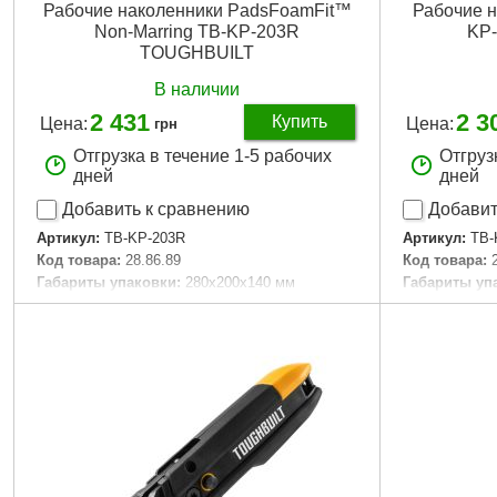
Рабочие наколенники PadsFoamFit™
Рабочие 
Non-Marring TB-KP-203R
KP
TOUGHBUILT
В наличии
2 431
2 3
Купить
Цена:
Цена:
грн
Отгрузка в течение 1-5 рабочих
Отгруз
дней
дней
Добавить к сравнению
Добавит
Артикул:
TB-KP-203R
Артикул:
TB-
Код товара:
28.86.89
Код товара:
Габариты упаковки:
280x200x140 мм
Габариты уп
Вес брутто:
753 г
Вес брутто:
6
Подробнее...