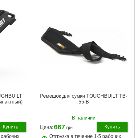
 мм
Габариты упаковки:
250x80x25 мм
Вес брутто:
420 г
Подробнее...
UGHBUILT
Ремешок для сумки TOUGHBUILT TB-
мпактный)
55-B
В наличии
667
Купить
Купить
Цена:
грн
5 рабочих
Отгрузка в течение 1-5 рабочих