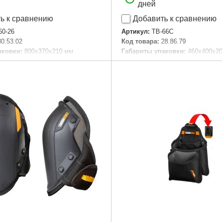
дней
ь к сравнению
Добавить к сравнению
60-26
Артикул:
TB-66C
30.53.02
Код товара:
28.86.79
аковки:
800x370x210 мм
Габариты упаковки:
460x400x2
,400 г
Вес брутто:
2,500 г
Подробнее...
Подробнее...