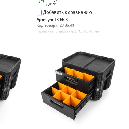
дней
Добавить к сравнению
Артикул:
TB-55-B
Код товара:
28.86.43
Габариты упаковки:
270x90x40 мм
Вес брутто:
190 г
Подробнее...
 мм