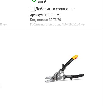
дней
Добавить к сравнению
Артикул:
TB-EL-1-M2
Код товара:
30.73.76
00 мм
Габариты упаковки:
480x390x150 мм
Вес брутто:
2,260 г
Подробнее...