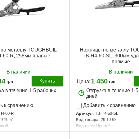
 по металлу TOUGHBUILT
Ножницы по металлу T
-60-R, 258мм правые
TB-H4-60-SL, 300мм уд
прямые
В наличии
В наличии
84
1 450
Купить
Цена:
грн
грн
ка в течение 1-5 рабочих
Отгрузка в течение 1-
дней
ь к сравнению
Добавить к сравнению
H4-60-R
Артикул:
TB-H4-60-SL
29.10.51
Код товара:
29.10.62
авый
Вид реза:
Прямой
, мм:
258
Длина общая, мм:
300
 упаковке, шт:
1
Количество в упаковке, шт:
1