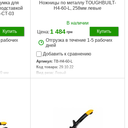
умка для
Ножницы по металлу TOUGHBUILT-
подставкой
H4-60-L, 258мм левые
B-CT-03
В наличии
1 484
Купить
Купить
Цена:
грн
5 рабочих
Отгрузка в течение 1-5 рабочих
дней
Добавить к сравнению
Артикул:
TB-H4-60-L
Код товара:
29.10.22
70 мм
Вид реза:
Левый
Длина общая, мм:
258
Количество в упаковке, шт:
1
Габариты упаковки:
310x70x25 мм
Вес брутто:
440 г
Подробнее...