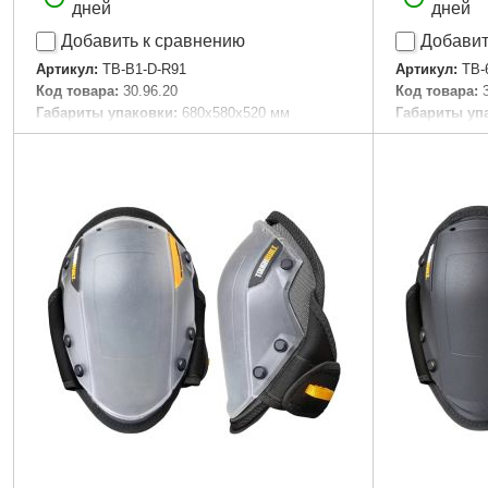
дней
дней
Добавить к сравнению
Добавит
Артикул:
TB-B1-D-R91
Артикул:
TB-
Код товара:
30.96.20
Код товара:
Габариты упаковки:
680x580x520 мм
Габариты уп
Вес брутто:
19,800 г
Вес брутто:
4
Подробнее...