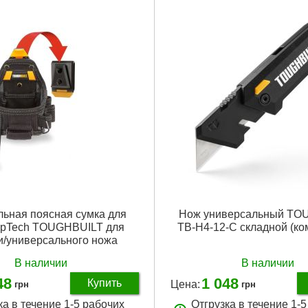
аковки:
260x80x25 мм
Габариты упаковки:
350x75x30
30 г
Вес брутто:
490 г
Подробнее...
Подробнее...
льная поясная сумка для
Нож универсальный TO
ipTech TOUGHBUILT для
TB-H4-12-C складной (ко
и/универсального ножа
В наличии
В наличии
48
1 048
Купить
Цена:
грн
грн
ка в течение 1-5 рабочих
Отгрузка в течение 1-