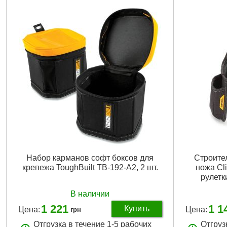
Габариты упаковки:
230x75x20 мм
Габариты уп
Вес брутто:
180 г
Вес брутто:
4
Подробнее...
Набор карманов софт боксов для
Строите
крепежа ToughBuilt TB-192-A2, 2 шт.
ножа Cl
рулетк
В наличии
1 221
1 1
Купить
Цена:
Цена:
грн
Отгрузка в течение 1-5 рабочих
Отгруз