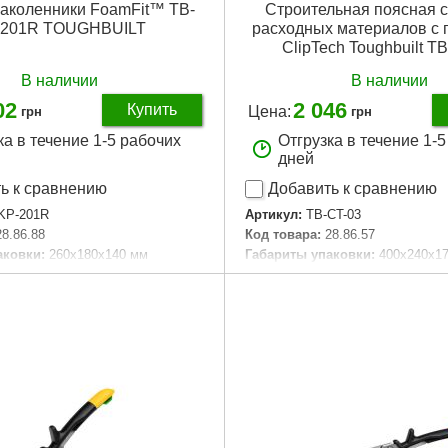
наколенники FoamFit™ TB-
Строительная поясная с
-201R TOUGHBUILT
расходных материалов с 
ClipTech Toughbuilt T
В наличии
В наличии
02
2 046
Купить
Цена:
грн
грн
ка в течение 1-5 рабочих
Отгрузка в течение 1-
дней
ь к сравнению
Добавить к сравнению
KP-201R
Артикул:
TB-CT-03
28.86.88
Код товара:
28.86.57
аковки:
260x180x140 мм
Габариты упаковки:
400x240x1
55 г
Вес брутто:
820 г
Подробнее...
Подробнее...