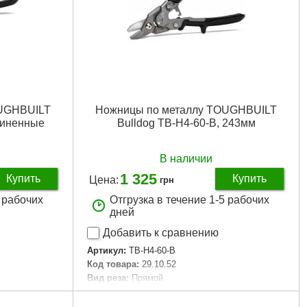
OUGHBUILT
Ножницы по металлу TOUGHBUILT
линенные
Bulldog TB-H4-60-B, 243мм
В наличии
1 325
Купить
Купить
Цена:
грн
5 рабочих
Отгрузка в течение 1-5 рабочих
дней
Добавить к сравнению
Артикул:
TB-H4-60-B
Код товара:
29.10.52
Вид реза:
Прямой
Длина общая, мм:
243
Количество в упаковке, шт:
1