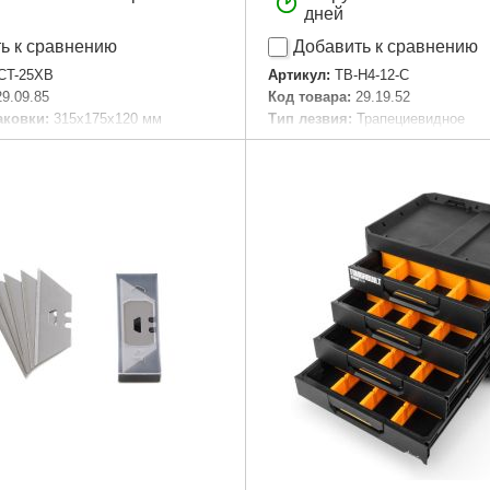
дней
ь к сравнению
Добавить к сравнению
CT-25XB
Артикул:
TB-H4-12-C
29.09.85
Код товара:
29.19.52
аковки:
315x175x120 мм
Тип лезвия:
Трапециевидное
52 г
Размер / мм / ":
19,0
Количество в упаковке, шт:
1
Подробнее...
Габариты упаковки:
200x70x30
Вес брутто:
114 г
Подробнее...