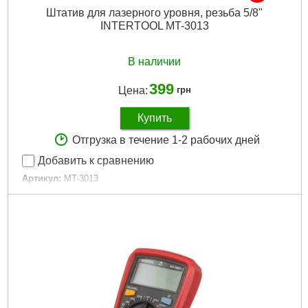
Штатив для лазерного уровня, резьба 5/8"
INTERTOOL MT-3013
В наличии
399
Цена:
грн
Купить
Отгрузка в течение 1-2 рабочих дней
Добавить к сравнению
Артикул:
MT-3013
Код товара:
10.08.07
Комплектация:
чехол для транспортировки
Резьба:
5/8"
Высота:
0,65-1,15 м
Габариты упаковки:
470x90x90 мм
Вес брутто:
778 г
Подробнее...