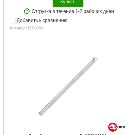
Купить
Отгрузка в течение 1-2 рабочих дней
Добавить к сравнению
Артикул:
MT-3009
Код товара:
10.08.03
Класс лазера:
2
Длина волны лазера:
650 Нм
Резьба под штатив:
5/8"
Гарантия:
12 мес.
Рабочее расстояние:
10 м
Время самонастройки:
15 сек
Гор./вертик. погрешность:
± 0.2 мм/м
Диапазон выравнивания:
±4 град
Габариты упаковки:
250x220x160 мм
Вес брутто:
1,500 г
Подробнее...