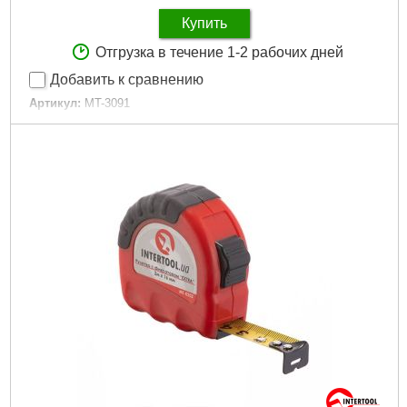
Купить
Отгрузка в течение 1-2 рабочих дней
Добавить к сравнению
Артикул:
MT-3091
Код товара:
22.62.56
Габаритные размеры:
199*81,5*20,5 мм
Особенности:
звуковая индикация, подсветка цветного
экрана, автоматическое отключение 5 мин
Режимы работы:
Обнаружение стали, меди, проводки под
напряжением, дерева 100/80/50/20 мм
Гарантия:
12 мес.
Напряжение питания:
9 В
Максимальная глубина обнаружения:
100 мм
Габариты упаковки:
150x50x30 мм
Вес брутто:
330 г
Подробнее...