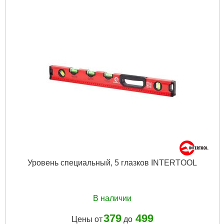
Высота:
0,4-1,3 м
Резьба:
1/4"
Особенности:
гидроуровень, элевационная головка
Габариты упаковки:
440x100x100 мм
Вес брутто:
810 г
Подробнее...
Уровень специальный, 5 глазков INTERTOOL
В наличии
379
499
Цены от
до