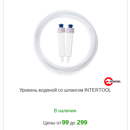
Tип:
цифровой
Габариты упаковки:
200x70x20 мм
Вес брутто:
360 г
Подробнее...
Уровень водяной со шлангом INTERTOOL
В наличии
99
299
Цены от
до