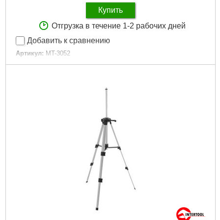
Купить
Отгрузка в течение 1-2 рабочих дней
Добавить к сравнению
Артикул:
MT-3052
Код товара:
14.73.10
Время самонастройки:
4 сек
Класс лазера:
2
Длина волны лазера:
635 Нм
Ширина линии лазера:
3 мм / 5 м
Габаритные размеры:
90*69*111 мм
Гарантия:
12 мес.
Рабочее расстояние:
10 м
Гор./вертик. погрешность:
±0,5 мм/м
Диапазон выравнивания:
±4 град
Резьба под штатив:
1/4"
Особенности:
диапазон 360 °
Габариты упаковки:
200x155x80 мм
Вес брутто:
695 г
Подробнее...