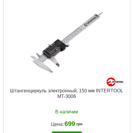
Высота в разложенном виде:
2.8 м
Высота в сложенном виде:
1.25 м
Габариты упаковки:
1250x70x70 мм
Вес брутто:
2,200 г
Подробнее...
Штангенциркуль электронный, 150 мм INTERTOOL
MT-3006
В наличии
699
Цена:
грн