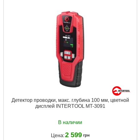
Габаритные размеры:
130*73,5*35 мм
Стандарт безопасности:
IEC 61010 CATI 600 В, двойная
изоляция
Режимы работы:
Постоянное напряжение;Переменное
напряжение;Постоянный ток;Сопротивление;Тестирование
диодов;Прозвон цепи;
Особенности:
подсветка дисплея
Рабочая температура:
от 0 до +40 °С
Гарантия:
12 мес.
Питание:
2 батарейки типа ААА
Габариты упаковки:
150x100x50 мм
Вес брутто:
315 г
Подробнее...
Детектор проводки, макс. глубина 100 мм, цветной
дисплей INTERTOOL MT-3091
В наличии
2 599
Цена:
грн