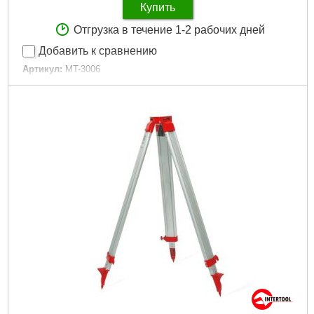
Купить
Отгрузка в течение 1-2 рабочих дней
Добавить к сравнению
Артикул:
MT-3006
Код товара:
10.01.44
Дли­на:
150 мм
Tип:
электронный
Габариты упаковки:
250x90x25 мм
Вес брутто:
340 г
Подробнее...