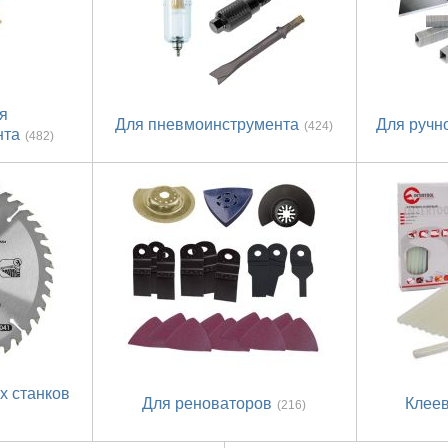
я
Для пневмоинструмента
Для ручн
(424)
нта
(482)
х станков
Для реноваторов
Клее
(216)