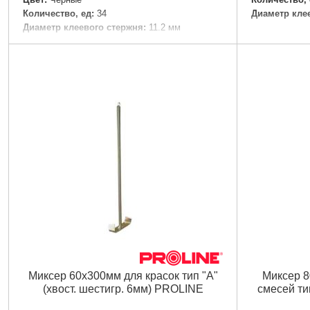
Количество, ед:
34
Диаметр кле
Диаметр клеевого стержня:
11.2 мм
Длина:
300 мм
Подробнее...
Миксер 60х300мм для красок тип "А"
Миксер 8
(хвост. шестигр. 6мм) PROLINE
смесей тип