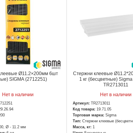
клеевые Ø11.2×200мм 6шт
Стержни клеевые Ø11.2*20
ные) SIGMA (2712251)
1 кг (бесцветные) Sigm
TR2713011
Нет в наличии
Нет в наличии
712251
Артикул:
TR2713011
29.26.94
Код товара:
19.71.05
200
Торговая марка:
Sigma
Тип:
Стержни клеевые (бесцветн
00, Ø - 11.2 мм
Масса, кг:
1
ед:
6 ед
Цвет:
Бесцветные