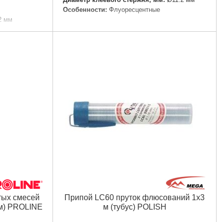
Особенности:
Флуоресцентные
2 мм
Подробнее...
тых смесей
Припой LC60 пруток флюсований 1х3
8мм) PROLINE
м (тубус) POLISH