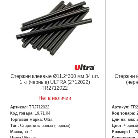
Стержни клеевые Ø11.2*300 мм 34 шт.
Стержни 
1 кг (черные) ULTRA (2712022)
(чер
TR2712022
Нет в наличии
Артикул:
TR2712022
Артикул:
TR2
Код товара:
19.71.04
Код товара:
Торговая марка:
Ultra
Дли на, мм:
Тип:
Стержни клеевые (черные)
Цвет:
Черный
Масса, кг:
1
Рвзмер:
L - 2
Цвет:
Чёрные
Количество, 