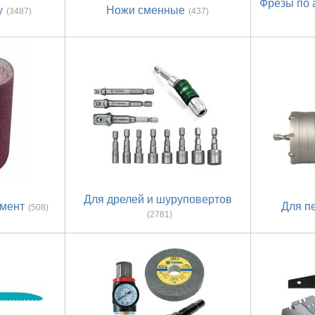
Фрезы по 
у
Ножи сменные
(3487)
(437)
Для дрелей и шуруповертов
умент
Для п
(508)
(2781)