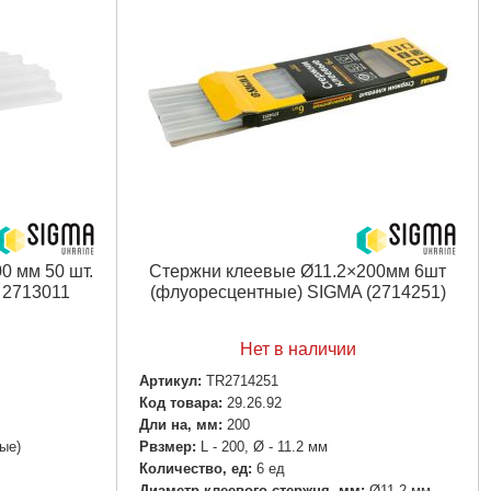
0 мм 50 шт.
Стержни клеевые Ø11.2×200мм 6шт
a 2713011
(флуоресцентные) SIGMA (2714251)
Нет в наличии
Артикул:
TR2714251
Код товара:
29.26.92
Дли на, мм:
200
ые)
Рвзмер:
L - 200, Ø - 11.2 мм
Количество, ед:
6 ед
Диаметр клеевого стержня, мм:
Ø11.2 мм