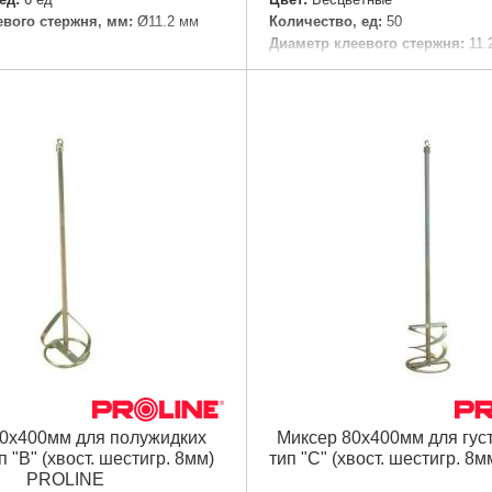
евого стержня, мм:
Ø11.2 мм
Количество, ед:
50
Диаметр клеевого стержня:
11.
Подробнее...
Длина:
200 мм
Подробнее...
0х400мм для полужидких
Миксер 80х400мм для гус
 "В" (хвост. шестигр. 8мм)
тип "С" (хвост. шестигр. 
PROLINE