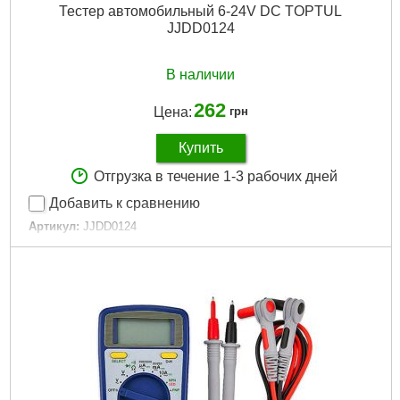
Тестер автомобильный 6-24V DC TOPTUL
JJDD0124
В наличии
262
Цена:
грн
Купить
Отгрузка в течение 1-3 рабочих дней
Добавить к сравнению
Артикул:
JJDD0124
Код товара:
15.06.33
Напряжения:
6-24V
Длина:
110 мм
Тип:
автомобильный
Длина:
110мм
Габариты упаковки:
220x70x20 мм
Вес брутто:
57 г
Подробнее...