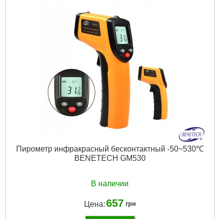
Ширина ленты:
16 мм
Габариты упаковки:
80x50x30 мм
Вес брутто:
200 г
Подробнее...
Пирометр инфракрасный бесконтактный -50~530℃
BENETECH GM530
В наличии
657
Цена:
грн