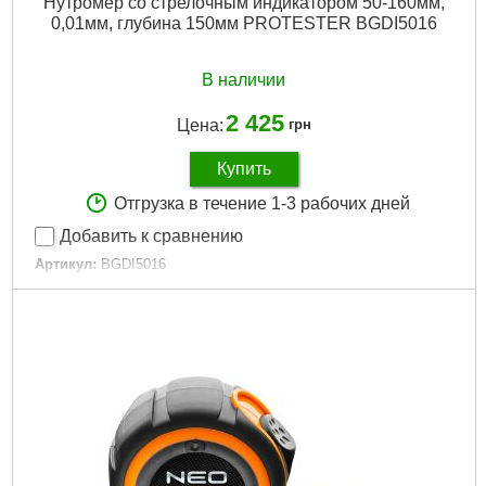
Нутромер со стрелочным индикатором 50-160мм,
0,01мм, глубина 150мм PROTESTER BGDI5016
В наличии
2 425
Цена:
грн
Купить
Отгрузка в течение 1-3 рабочих дней
Добавить к сравнению
Артикул:
BGDI5016
Код товара:
26.51.42
минимальный диапазон:
50 мм
Максимальный диапазон:
160 мм
Цена деления:
0.01 мм
Габариты упаковки:
310x140x55 мм
Вес брутто:
1,030 г
Подробнее...