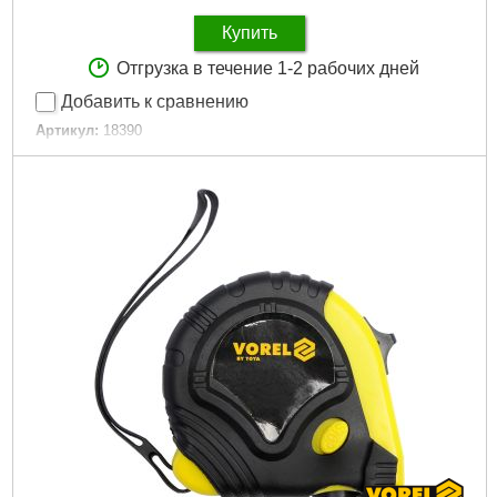
Купить
Отгрузка в течение 1-2 рабочих дней
Добавить к сравнению
Артикул:
18390
Код товара:
24.37.61
Количество единиц в наборе:
3 штуки.
Длина:
150 мм, 400 мм, 700 мм.
Длина основы:
190 мм.
Материал линейки:
нержавеющая сталь.
Материал основы:
алюминий.
Габариты упаковки:
720x270x20 мм
Вес брутто:
630 г
Подробнее...