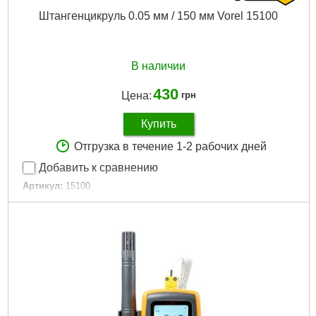
Штангенцикруль 0.05 мм / 150 мм Vorel 15100
В наличии
430
Цена:
грн
Купить
Отгрузка в течение 1-2 рабочих дней
Добавить к сравнению
Артикул:
15100
Код товара:
16.12.90
Длина шкалы:
150
Точность измерений:
0,05 мм
Габариты упаковки:
300x120x5 мм
Вес брутто:
187 г
Подробнее...