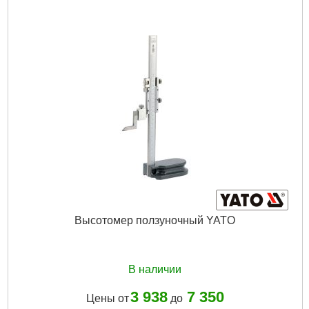
Длина полотна, м:
2
Кол-во единиц:
1
Вид размерности:
метрический
Количество в упаковке, шт:
1
Класс точности:
3
Габариты упаковки:
240x35x17 мм
Вес брутто:
105 г
Подробнее...
Высотомер ползуночный YATO
В наличии
3 938
7 350
Цены от
до