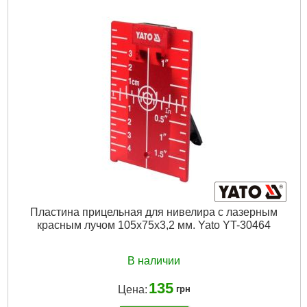
минимальный диапазон:
18 мм
Максимальный диапазон:
35 мм
Габариты упаковки:
260x130x45 мм
Вес брутто:
610 г
Подробнее...
Пластина прицельная для нивелира с лазерным
красным лучом 105х75х3,2 мм. Yato YT-30464
В наличии
135
Цена:
грн