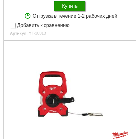
Габариты упаковки:
215x125x40 мм
Купить
Вес брутто:
278 г
Отгрузка в течение 1-2 рабочих дней
Подробнее...
Добавить к сравнению
Артикул:
YT-30310
Код товара:
29.38.91
Габариты упаковки:
300x50x25 мм
Вес брутто:
420 г
Подробнее...