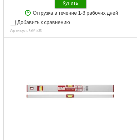
Купить
Отгрузка в течение 1-3 рабочих дней
Добавить к сравнению
Артикул:
GM530
Код товара:
22.64.85
Тип:
Пирометры
Количество лучей:
1
Класс лазера:
2
Способ измерения:
Бесконтактный
Назначение:
Бытовой
Диапазон измерений:
-50~530 °C
Разрешение:
0.1 °C
Погрешность:
±1.5 %
Время отклика:
500 мс
Показатель визирования:
12:1
Коэффициент излучения (EMS):
0.95
Хранение данных:
Нет
Габариты упаковки:
190x130x40 мм
Вес брутто:
150 г
Подробнее...