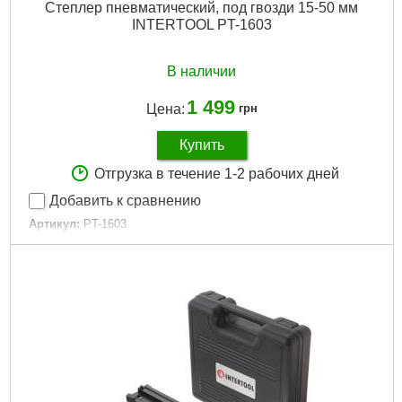
Степлер пневматический, под гвозди 15-50 мм
INTERTOOL PT-1603
В наличии
1 499
Цена:
грн
Купить
Отгрузка в течение 1-2 рабочих дней
Добавить к сравнению
Артикул:
PT-1603
Код товара:
10.02.68
Диаметр шланга:
6-8 мм
Покрытие рукоятки:
резина
Рабочее давление:
до 7 атм
Высота гвоздя:
15-50 мм
Расход воздуха:
0,4 л / гвоздь
Совместимость:
гвозди
Гарантия:
12 мес.
Габариты упаковки:
260x250x80 мм