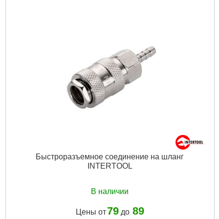
Рабочее давление:
до 8 атм
Количество манометров:
2 ед.
Напряжение:
220 В
Резьба внешняя:
1/2"
Габариты упаковки:
200x170x120 мм
Вес брутто:
850 г
Подробнее...
Быстроразъемное соединение на шланг
INTERTOOL
В наличии
79
89
Цены от
до