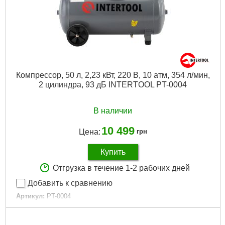
Тип привода:
коаксиальный
Диаметр шланга:
6-8 мм
Гарантия:
12 мес.
Габариты упаковки:
790x630x365 мм
Вес брутто:
39,000 г
Подробнее...
Компрессор, 50 л, 2,23 кВт, 220 В, 10 атм, 354 л/мин,
2 цилиндра, 93 дБ INTERTOOL PT-0004
В наличии
10 499
Цена:
грн
Купить
Отгрузка в течение 1-2 рабочих дней
Добавить к сравнению
Артикул:
PT-0004
Код товара:
10.14.75
Уровень шума:
93 дБ