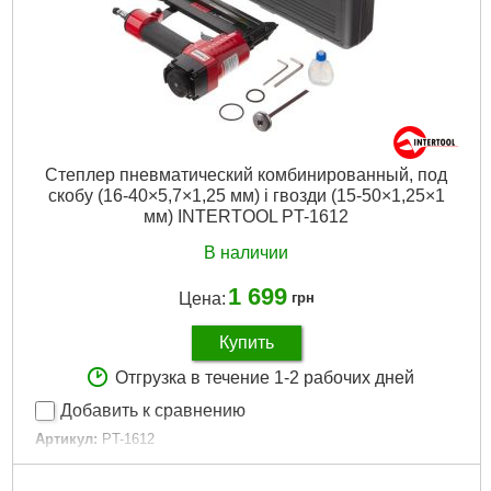
Вес брутто:
1,909 г
Подробнее...
Степлер пневматический комбинированный, под
скобу (16-40×5,7×1,25 мм) і гвозди (15-50×1,25×1
мм) INTERTOOL PT-1612
В наличии
1 699
Цена:
грн
Купить
Отгрузка в течение 1-2 рабочих дней
Добавить к сравнению
Артикул:
PT-1612
Код товара:
19.43.45
Диаметр шланга:
от 6 мм