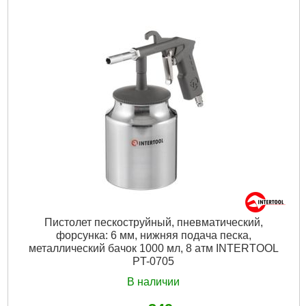
Диаметр диска:
150 мм
Скорость вращения:
9000 об/мин
Рабочее давление:
до 6,3 атм
Расход воздуха:
340 л/мин
Диаметр шланга:
9 мм
Tип:
эксцентриковая (орбитальная) шлифмашина
Гарантия:
12 мес.
Габариты упаковки:
170x110x100 мм
Вес брутто:
1,750 г
Подробнее...
Пистолет пескоструйный, пневматический,
форсунка: 6 мм, нижняя подача песка,
металлический бачок 1000 мл, 8 атм INTERTOOL
PT-0705
В наличии