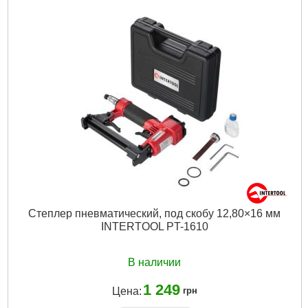
Расход воздуха:
от 0,4 л на крепеж
Совместимость:
скобы/гвозди
Гарантия:
12 мес.
Покрытие рукоятки:
резина
Ширина скобы:
5,7 мм
Высота скобы:
16-40 мм
Рабочее давление:
4-7 атм
Высота гвоздя:
15-50 мм
Габариты упаковки:
320x280x85 мм
Вес брутто:
2,500 г
Подробнее...
Степлер пневматический, под скобу 12,80×16 мм
INTERTOOL PT-1610
В наличии
1 249
Цена:
грн