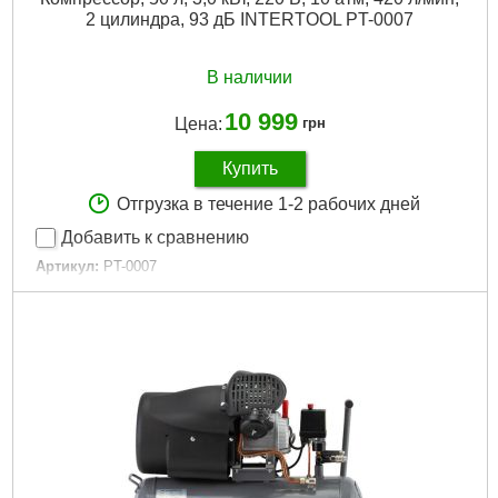
2 цилиндра, 93 дБ INTERTOOL PT-0007
В наличии
10 999
Цена:
грн
Купить
Отгрузка в течение 1-2 рабочих дней
Добавить к сравнению
Артикул:
PT-0007
Код товара:
10.14.76
Уровень шума:
93 дБ
Tип:
масляный
Тип двигателя:
асинхронный однофазный
Количество цилиндров:
2
Напряжение питания:
230 В
Мощность:
3 кВт
Рабочее давление:
10 атм
Объем ресивера:
50 л
Производительность:
420 л/мин