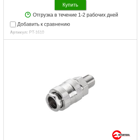
Купить
Отгрузка в течение 1-2 рабочих дней
Добавить к сравнению
Артикул:
PT-1610
Код товара:
10.02.69
Диаметр шланга:
6-8 мм
Совместимость:
скоба
Покрытие рукоятки:
резина
Ширина скобы:
12.8 мм
Высота скобы:
4-16 мм
Рабочее давление:
до 7 атм
Расход воздуха:
0,25 л на скобу
Гарантия:
12 мес.
Габариты упаковки:
240x200x60 мм
Вес брутто:
1,400 г
Подробнее...