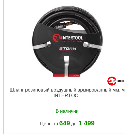
Tип:
масляный
Тип двигателя:
асинхронный однофазный
Количество цилиндров:
2
Напряжение питания:
230 В
Мощность:
2,23 кВт
Рабочее давление:
10 атм
Объем ресивера:
50 л
Производительность:
354 л/мин
Тип привода:
коаксиальный
Диаметр шланга:
6-8 мм
Гарантия:
12 мес.
Габариты упаковки:
800x670x420 мм
Вес брутто:
28,500 г
Подробнее...
Шланг резиновый воздушный армированный мм, м
INTERTOOL
В наличии
649
1 499
Цены от
до