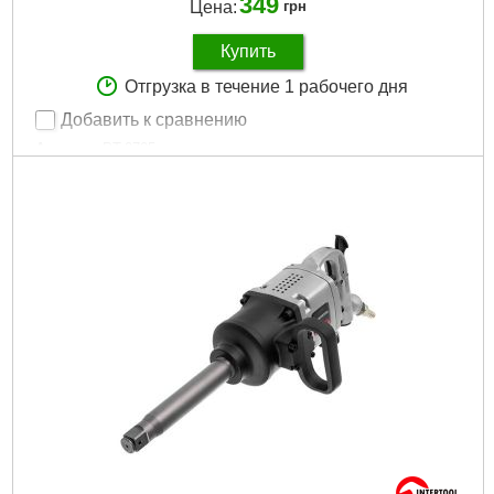
349
Цена:
грн
Купить
Отгрузка в течение 1 рабочего дня
Добавить к сравнению
Артикул:
PT-0705
Код товара:
10.02.63
Tип:
пистолет пескоструйный
Расход воздуха:
400 л/мин
Диаметр форсунки:
6 мм
Объем бачка:
1000 мл
Тип подачи:
гравитационный
Рабочее давление:
до 8 атм
Гарантия:
12 мес.
Габариты упаковки:
230x200x120 мм
Вес брутто:
650 г
Подробнее...