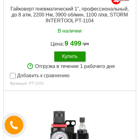
Гайковерт пневматический 1", профессиональный,
до 8 атм, 2200 Нм, 3900 об/мин, 1100 л/хв, STORM
INTERTOOL PT-1104
В наличии
9 499
Цена:
грн
Купить
Отгрузка в течение 1 рабочего дня
Добавить к сравнению
Артикул:
PT-1104
Код товара:
10.02.34
Рабочее давление:
до 8 атм
Максимальное усилие:
2200 Нм
Скорость вращения:
3900 об/мин
Наличие реверса:
да
Максимальный диаметр болта:
38 мм
Входное воздушное отверстие:
1/2"
Гарантия:
3 года