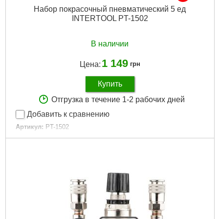
Набор покрасочный пневматический 5 ед
INTERTOOL PT-1502
В наличии
1 149
Цена:
грн
Купить
Отгрузка в течение 1-2 рабочих дней
Добавить к сравнению
Артикул:
PT-1502
Код товара:
10.02.46
Количество в наборе:
5 ед.
Диаметр форсунки:
1.5 мм
Длина шланга:
5 м, спиральный полиуретановый
Диаметр шланга:
6-8 мм
Гарантия:
12 мес.
Габариты упаковки:
420x220x120 мм
Вес брутто:
1,850 г