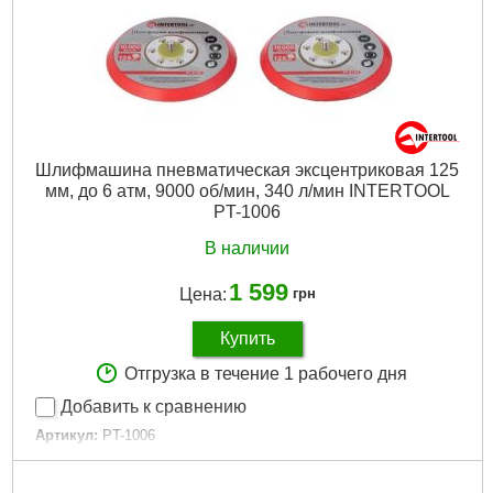
Диаметр шланга:
6-8 мм
Уровень шума:
80 дБ
Гарантия:
12 мес.
Габариты упаковки:
640x630x290 мм
Вес брутто:
23,500 г
Подробнее...
Шлифмашина пневматическая эксцентриковая 125
мм, до 6 атм, 9000 об/мин, 340 л/мин INTERTOOL
PT-1006
В наличии
1 599
Цена:
грн
Купить
Отгрузка в течение 1 рабочего дня
Добавить к сравнению
Артикул:
PT-1006
Код товара:
10.15.76
Tип:
эксцентриковая (орбитальная) шлифмашина