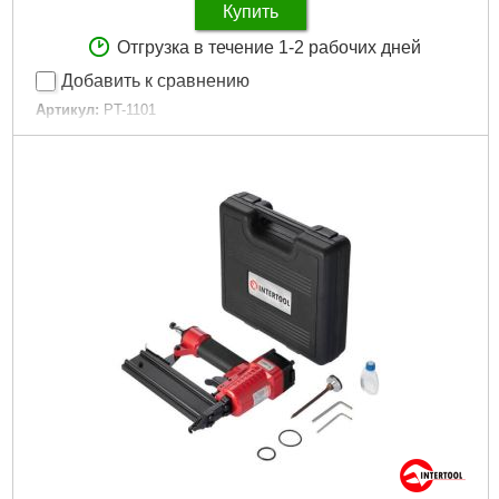
Купить
Отгрузка в течение 1-2 рабочих дней
Добавить к сравнению
Артикул:
PT-1101
Код товара:
10.02.32
Рабочее давление:
до 6 атм
Максимальное усилие:
345 Нм
:
1/2"
Скорость вращения:
7000 об/мин
Наличие реверса:
да
Диаметр шланга:
8-10 мм
Покрытие рукоятки:
резина
Расход воздуха:
260 л/мин
Количество единиц в наборе:
17 ед.
Входное воздушное отверстие:
1/2"
Гарантия:
12 мес.
Габариты упаковки:
270x250x70 мм
Вес брутто:
4,200 г
Подробнее...