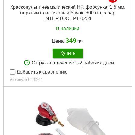
Краскопульт пневматический HP, форсунка: 1,5 мм,
верхний пластиковый бачок: 600 мл, 5 бар
INTERTOOL PT-0204
В наличии
349
Цена:
грн
Купить
Отгрузка в течение 1-2 рабочих дней
Добавить к сравнению
Артикул:
PT-0204
Код товара:
10.14.95
Гарантия:
12 мес.
Рабочее давление:
до 5 атм
Расход воздуха:
130-190 л/мин
Диаметр форсунки:
1.5 мм
Диаметр шланга:
6-8 мм
Объем бачка:
600 мл
Расположение бачка:
верхнее
Материал бачка:
пластик