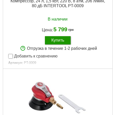
Компрессор, 24 л, 1,5 кВт, 220 В, 8 атм, 206 л/мин,
80 дБ INTERTOOL PT-0009
В наличии
5 799
Цена:
грн
Купить
Отгрузка в течение 1-2 рабочих дней
Добавить к сравнению
Артикул:
PT-0009
Код товара:
10.14.71
Tип:
масляный
Тип двигателя:
асинхронный однофазный
Количество цилиндров:
1
Напряжение питания:
230 В
Мощность:
1,5 кВт
Рабочее давление:
8 атм
Объем ресивера:
24 л
Производительность:
206 л/мин
Тип привода:
коаксиальный