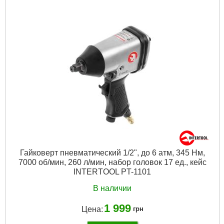
Диаметр диска:
125 мм
Скорость вращения:
9000 об/мин
Рабочее давление:
до 6 атм
Расход воздуха:
340 л/мин
Диаметр шланга:
8-10 мм
Гарантия:
12 мес.
Габариты упаковки:
160x100x100 мм
Вес брутто:
1,400 г
Подробнее...
Гайковерт пневматический 1/2", до 6 атм, 345 Нм,
7000 об/мин, 260 л/мин, набор головок 17 ед., кейс
INTERTOOL PT-1101
В наличии
1 999
Цена:
грн